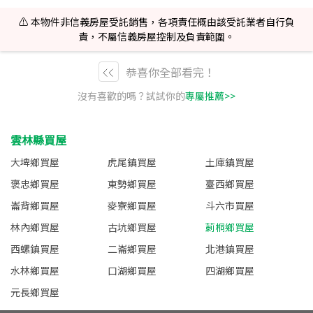
⚠️ 本物件非信義房屋受託銷售，各項責任概由該受託業者自行負
責，不屬信義房屋控制及負責範圍。
恭喜你全部看完！
沒有喜歡的嗎？試試你的
專屬推薦>>
雲林縣買屋
大埤鄉買屋
虎尾鎮買屋
土庫鎮買屋
褒忠鄉買屋
東勢鄉買屋
臺西鄉買屋
崙背鄉買屋
麥寮鄉買屋
斗六市買屋
林內鄉買屋
古坑鄉買屋
莿桐鄉買屋
西螺鎮買屋
二崙鄉買屋
北港鎮買屋
水林鄉買屋
口湖鄉買屋
四湖鄉買屋
元長鄉買屋