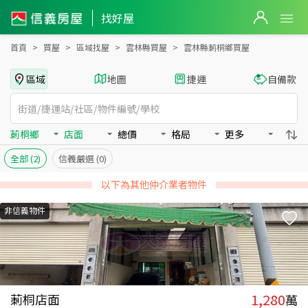
雲林縣莿桐鄉買房：店面房屋物件出售、房價分析
找好屋
首頁
買屋
區域找屋
雲林縣買屋
雲林縣莿桐鄉買屋
區域
地圖
捷運
自備款
莿桐鄉
店面
總價
格局
更多
全部
(2)
信義嚴選
(0)
以下為其他仲介業者物件
非信義物件
1,280
莿桐店面
萬