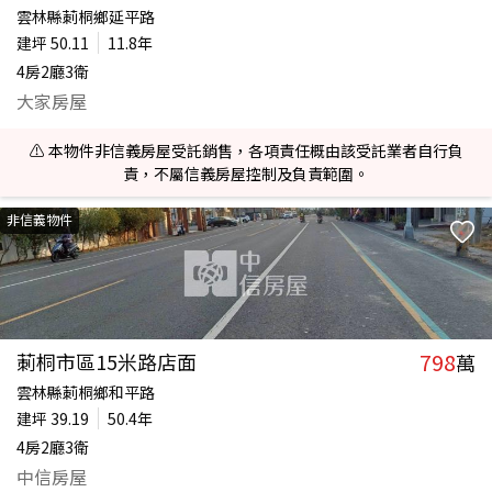
雲林縣莿桐鄉延平路
建坪
50.11
11.8年
4房2廳3衛
大家房屋
⚠️ 本物件非信義房屋受託銷售，各項責任概由該受託業者自行負
責，不屬信義房屋控制及負責範圍。
非信義物件
798
莿桐市區15米路店面
萬
雲林縣莿桐鄉和平路
建坪
39.19
50.4年
4房2廳3衛
中信房屋