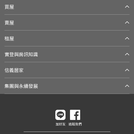
買屋
賣屋
租屋
實登與房訊知識
信義居家
集團與永續發展
加好友
追蹤我們