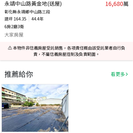
16,680
永靖中山路黃金地(送屋)
萬
彰化縣永靖鄉中山路三段
建坪
164.35
44.4年
6房2廳3衛
大家房屋
⚠️ 本物件非信義房屋受託銷售，各項責任概由該受託業者自行負
責，不屬信義房屋控制及負責範圍。
推薦給你
看更多