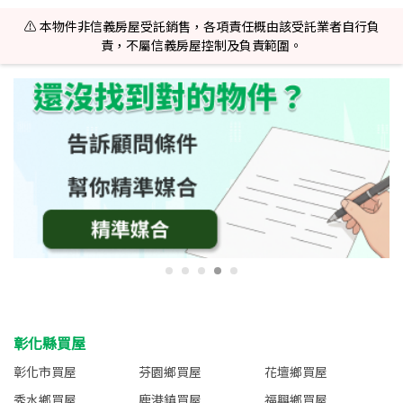
⚠️ 本物件非信義房屋受託銷售，各項責任概由該受託業者自行負
責，不屬信義房屋控制及負責範圍。
彰化縣買屋
彰化市買屋
芬園鄉買屋
花壇鄉買屋
秀水鄉買屋
鹿港鎮買屋
福興鄉買屋