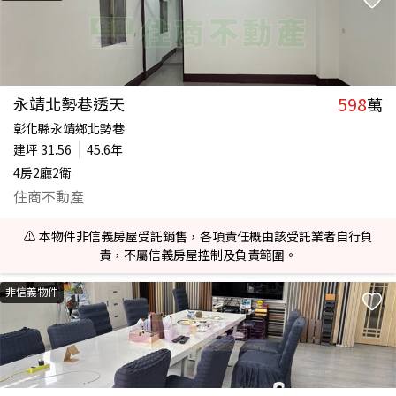
598
永靖北勢巷透天
萬
彰化縣永靖鄉北勢巷
建坪
31.56
45.6年
4房2廳2衛
住商不動產
⚠️ 本物件非信義房屋受託銷售，各項責任概由該受託業者自行負
責，不屬信義房屋控制及負責範圍。
非信義物件