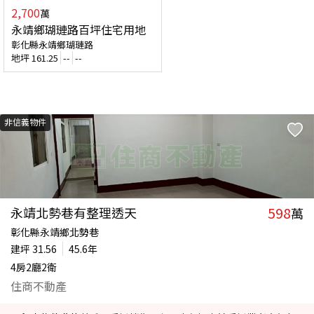
2,700
萬
永靖鄉瑚璉路百坪住宅用地
彰化縣永靖鄉瑚璉路
地坪
161.25
--
--
非信義物件
598
永靖北勢巷有整理透天
萬
彰化縣永靖鄉北勢巷
建坪
31.56
45.6年
4房2廳2衛
住商不動產