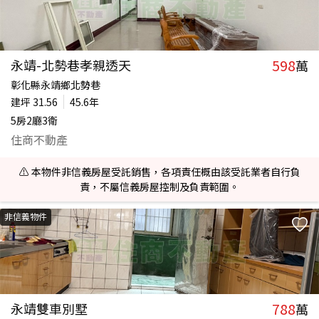
598
永靖-北勢巷孝親透天
萬
彰化縣永靖鄉北勢巷
建坪
31.56
45.6年
5房2廳3衛
住商不動產
⚠️ 本物件非信義房屋受託銷售，各項責任概由該受託業者自行負
責，不屬信義房屋控制及負責範圍。
非信義物件
788
永靖雙車別墅
萬