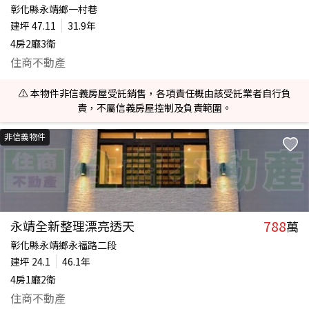
彰化縣永靖鄉一村巷
建坪
47.11
31.9年
4房2廳3衛
住商不動產
⚠️ 本物件非信義房屋受託銷售，各項責任概由該受託業者自行負
責，不屬信義房屋控制及負責範圍。
非信義物件
788
永靖全新整理漂亮透天
萬
彰化縣永靖鄉永福路二段
建坪
24.1
46.1年
4房1廳2衛
住商不動產