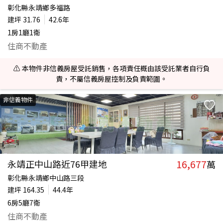
彰化縣永靖鄉多福路
建坪
31.76
42.6年
1房1廳1衛
住商不動產
⚠️ 本物件非信義房屋受託銷售，各項責任概由該受託業者自行負
責，不屬信義房屋控制及負責範圍。
非信義物件
16,677
永靖正中山路近76甲建地
萬
彰化縣永靖鄉中山路三段
建坪
164.35
44.4年
6房5廳7衛
住商不動產