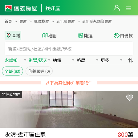
彰化縣永靖鄉買房：別墅/透天房屋物件出售、房價分析
找好屋
首頁
買屋
區域找屋
彰化縣買屋
彰化縣永靖鄉買屋
區域
地圖
捷運
自備款
永靖鄉
別墅/透天
總價
格局
更多
全部
(83)
信義嚴選
(0)
以下為其他仲介業者物件
非信義物件
800
永靖-近市區住家
萬