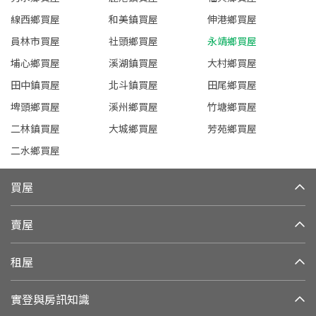
線西鄉買屋
和美鎮買屋
伸港鄉買屋
員林市買屋
社頭鄉買屋
永靖鄉買屋
埔心鄉買屋
溪湖鎮買屋
大村鄉買屋
田中鎮買屋
北斗鎮買屋
田尾鄉買屋
埤頭鄉買屋
溪州鄉買屋
竹塘鄉買屋
二林鎮買屋
大城鄉買屋
芳苑鄉買屋
二水鄉買屋
買屋
賣屋
租屋
實登與房訊知識