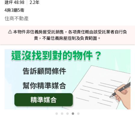
建坪
48.98
2.2年
4房3廳5衛
住商不動產
⚠️ 本物件非信義房屋受託銷售，各項責任概由該受託業者自行負
責，不屬信義房屋控制及負責範圍。