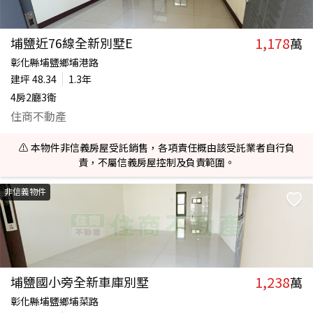
1,178
埔鹽近76線全新別墅E
萬
彰化縣埔鹽鄉埔港路
建坪
48.34
1.3年
4房2廳3衛
住商不動產
⚠️ 本物件非信義房屋受託銷售，各項責任概由該受託業者自行負
責，不屬信義房屋控制及負責範圍。
非信義物件
1,238
埔鹽國小旁全新車庫別墅
萬
彰化縣埔鹽鄉埔菜路