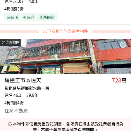
建坪
51.07
4.0年
4房3廳3衛
有裝潢
有陽台
廁所開窗
以下為其他仲介業者物件
非信義物件
728
埔鹽正市區透天
萬
彰化縣埔鹽鄉彰水路一段
建坪
46.1
39.6年
4房2廳4衛
住商不動產
⚠️ 本物件非信義房屋受託銷售，各項責任概由該受託業者自行負
責，不屬信義房屋控制及負責範圍。