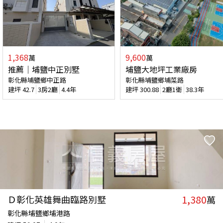
1,368
9,600
萬
萬
推薦｜埔鹽中正別墅
埔鹽大地坪工業廠房
彰化縣埔鹽鄉中正路
彰化縣埔鹽鄉埔菜路
建坪
42.7
3房2廳
4.4年
建坪
300.88
2廳1衛
38.3年
1,380
Ｄ彰化英雄舞曲臨路別墅
萬
彰化縣埔鹽鄉埔港路