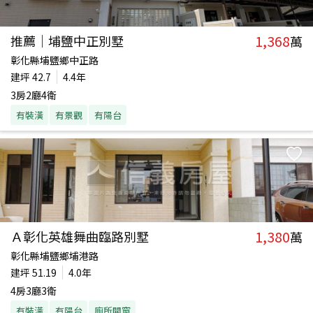
1,368
推薦｜埔鹽中正別墅
萬
彰化縣埔鹽鄉中正路
建坪
42.7
4.4年
3房2廳4衛
有裝潢
有景觀
有陽台
1,380
Ａ彰化英雄舞曲臨路別墅
萬
彰化縣埔鹽鄉埔港路
建坪
51.19
4.0年
4房3廳3衛
有裝潢
有陽台
廁所開窗