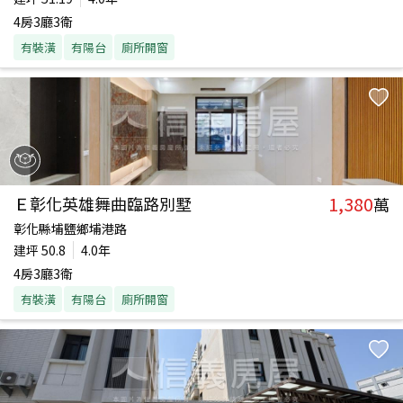
4房3廳3衛
有裝潢
有陽台
廁所開窗
1,380
Ｅ彰化英雄舞曲臨路別墅
萬
彰化縣埔鹽鄉埔港路
建坪
50.8
4.0年
4房3廳3衛
有裝潢
有陽台
廁所開窗