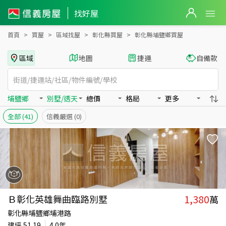
彰化縣埔鹽鄉買房：別墅/透天房屋物件出售、房價分析
找好屋
首頁
買屋
區域找屋
彰化縣買屋
彰化縣埔鹽鄉買屋
區域
地圖
捷運
自備款
埔鹽鄉
別墅/透天
總價
格局
更多
全部
(41)
信義嚴選
(0)
1,380
Ｂ彰化英雄舞曲臨路別墅
萬
彰化縣埔鹽鄉埔港路
建坪
51.19
4.0年