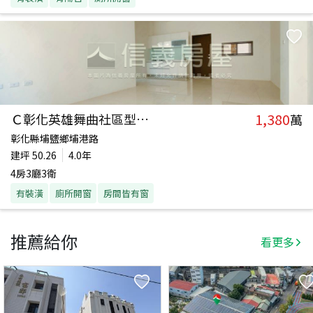
1,380
Ｃ彰化英雄舞曲社區型別墅
萬
彰化縣埔鹽鄉埔港路
建坪
50.26
4.0年
4房3廳3衛
有裝潢
廁所開窗
房間皆有窗
推薦給你
看更多