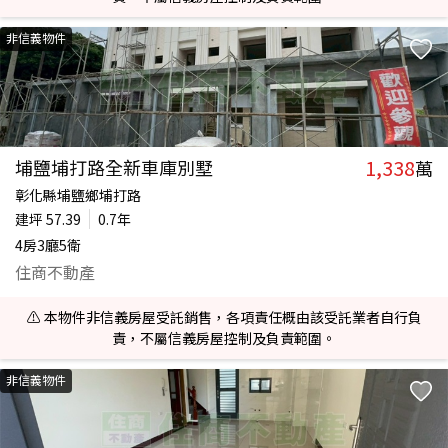
非信義物件
1,338
埔鹽埔打路全新車庫別墅
萬
彰化縣埔鹽鄉埔打路
建坪
57.39
0.7年
4房3廳5衛
住商不動產
⚠️ 本物件非信義房屋受託銷售，各項責任概由該受託業者自行負
責，不屬信義房屋控制及負責範圍。
非信義物件