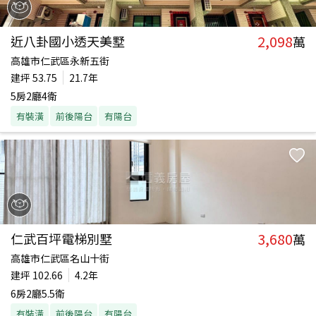
2,098
近八卦國小透天美墅
萬
高雄市仁武區永新五街
建坪
53.75
21.7年
5房2廳4衛
有裝潢
前後陽台
有陽台
3,680
仁武百坪電梯別墅
萬
高雄市仁武區名山十街
建坪
102.66
4.2年
6房2廳5.5衛
有裝潢
前後陽台
有陽台