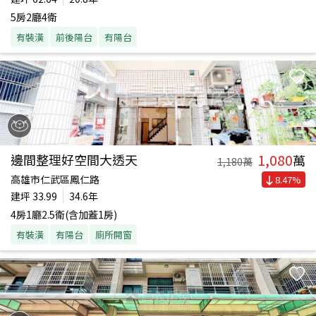
5房2廳4衛
有裝潢
前後陽台
有陽台
1,080
邊間整理好空間大透天
萬
1,180
萬
高雄市仁武區鳳仁路
8.47
%
建坪
33.99
34.6年
4房1廳2.5衛(含加蓋1房)
有裝潢
有陽台
廁所開窗