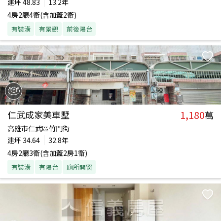
建坪
48.83
13.2年
4房2廳4衛(含加蓋2衛)
有裝潢
有景觀
前後陽台
1,180
仁武成家美車墅
萬
高雄市仁武區竹門街
建坪
34.64
32.8年
4房2廳3衛(含加蓋2房1衛)
有裝潢
有陽台
廁所開窗