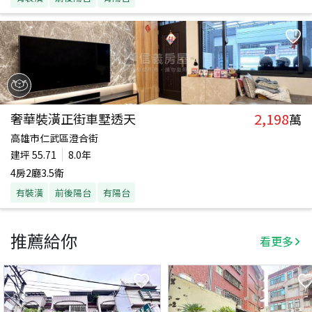
2,198
奢華裝潢正街車墅透天
萬
高雄市仁武區澄合街
建坪
55.71
8.0年
4房2廳3.5衛
有裝潢
前後陽台
有陽台
推薦給你
看更多