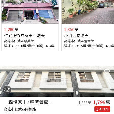
1,280
1,350
萬
萬
仁武正街成家車庫透天
小資活巷透天
高雄市仁武區慈英街
高雄市仁武區澄合街
建坪
41.55
6房2廳(含加蓋)
32.4年
建坪
51.95
5房2廳(含加蓋)
32.3
1,799
｜森悅家｜⭐輕奢質感美透
萬
1,888
萬
高雄市仁武區同和路
4.71
%