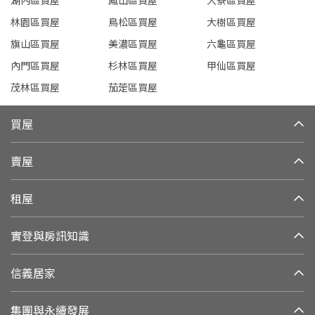
湖內區買屋
鳳山區買屋
大寮區買屋
林園區買屋
鳥松區買屋
大樹區買屋
旗山區買屋
美濃區買屋
六龜區買屋
內門區買屋
杉林區買屋
甲仙區買屋
茂林區買屋
茄萣區買屋
買屋
賣屋
租屋
實登與房訊知識
信義居家
集團與永續發展