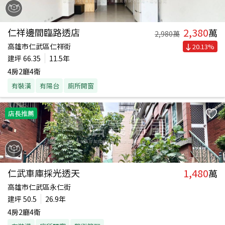
2,380
仁祥邊間臨路透店
萬
2,980
萬
高雄市仁武區仁祥街
20.13
%
建坪
66.35
11.5年
4房2廳4衛
有裝潢
有陽台
廁所開窗
店長推薦
1,480
仁武車庫採光透天
萬
高雄市仁武區永仁街
建坪
50.5
26.9年
4房2廳4衛