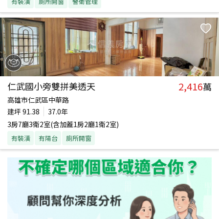
有裝潢
廁所開窗
警衛管理
2,416
仁武國小旁雙拼美透天
萬
高雄市仁武區中華路
建坪
91.38
37.0年
3房7廳3衛2室(含加蓋1房2廳1衛2室)
有裝潢
有陽台
廁所開窗