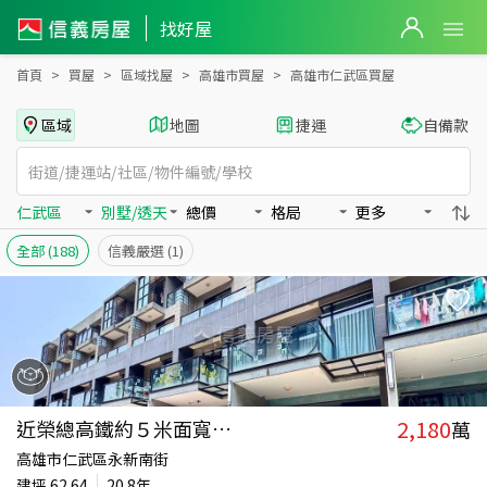
高雄市仁武區買房：別墅/透天房屋物件出售、房價分析
找好屋
首頁
買屋
區域找屋
高雄市買屋
高雄市仁武區買屋
區域
地圖
捷運
自備款
仁武區
別墅/透天
總價
格局
更多
全部
(188)
信義嚴選
(1)
2,180
近榮總高鐵約５米面寬車墅
萬
高雄市仁武區永新南街
建坪
62.64
20.8年