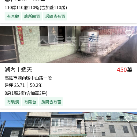
110房110廳110衛(含加蓋110房)
有景觀
廁所開窗
房間皆有窗
450
湖內｜透天
萬
高雄市湖內區中山路一段
建坪
25.71
50.2年
8房1廳2衛(含加蓋3房)
有裝潢
有陽台
房間皆有窗