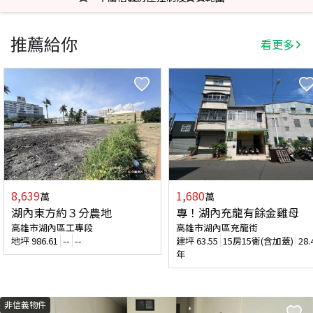
推薦給你
看更多
8,639
1,680
萬
萬
湖內東方約３分農地
專！湖內充龍有餘金雞母
高雄市湖內區工專段
高雄市湖內區充龍街
地坪
986.61
--
--
建坪
63.55
15房15衛(含加蓋)
28.
年
非信義物件