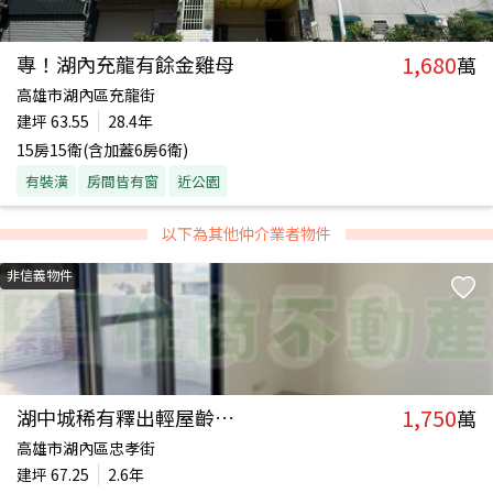
1,680
專！湖內充龍有餘金雞母
萬
高雄市湖內區充龍街
建坪
63.55
28.4年
15房15衛(含加蓋6房6衛)
有裝潢
房間皆有窗
近公園
以下為其他仲介業者物件
非信義物件
1,750
湖中城稀有釋出輕屋齡雙車墅
萬
高雄市湖內區忠孝街
建坪
67.25
2.6年