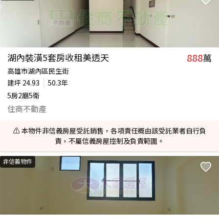
888
湖內裝潢5套房收租美透天
萬
高雄市湖內區民生街
建坪
24.93
50.3年
5房2廳5衛
住商不動產
⚠️ 本物件非信義房屋受託銷售，各項責任概由該受託業者自行負
責，不屬信義房屋控制及負責範圍。
非信義物件