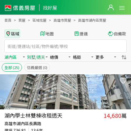
高雄市湖內區買房：別墅/透天房屋物件出售、房價分析
找好屋
首頁
買屋
區域找屋
高雄市買屋
高雄市湖內區買屋
區域
地圖
捷運
自備款
湖內區
別墅/透天
總價
格局
更多
全部
(25)
信義嚴選
(0)
14,680
湖內學士林雙棟收租透天
萬
高雄市湖內區長壽路
建坪
736.81
13.6年