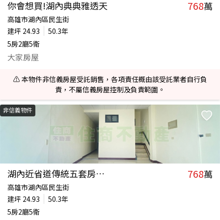
768
你會想買!湖內典典雅透天
萬
高雄市湖內區民生街
建坪
24.93
50.3年
5房2廳5衛
大家房屋
⚠️ 本物件非信義房屋受託銷售，各項責任概由該受託業者自行負
責，不屬信義房屋控制及負責範圍。
非信義物件
768
湖內近省道傳統五套房車墅
萬
高雄市湖內區民生街
建坪
24.93
50.3年
5房2廳5衛