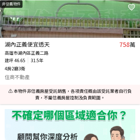
非信義物件
758
湖內正義便宜透天
萬
高雄市湖內區正義二路
建坪
46.65
31.5年
4房2廳3衛
住商不動產
⚠️ 本物件非信義房屋受託銷售，各項責任概由該受託業者自行負
責，不屬信義房屋控制及負責範圍。