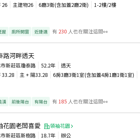
坪
26
主建物
26
6廳3衛(含加蓋2廳2衛)
1-2
樓/
2
樓
有
230
人也在關注這間👀
胚屋
廁所開窗
近捷運
泰路河畔透天
北市新莊區瓊泰路
52.2年
透天
坪
33.28
主 + 陽
33.28
6房3廳3衛1室(含加蓋4房1廳1衛1室)
有
185
人也在關注這間👀
裝潢
前後陽台
有陽台
袖花園老闆喜愛
領袖花園
北市新莊區新樹路
18.7年
辦公