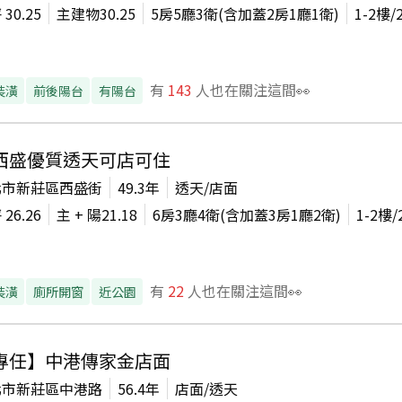
坪
30.25
主建物
30.25
5房5廳3衛(含加蓋2房1廳1衛)
1-2
樓/
有
143
人也在關注這間👀
裝潢
前後陽台
有陽台
西盛優質透天可店可住
北市新莊區西盛街
49.3年
透天/店面
坪
26.26
主 + 陽
21.18
6房3廳4衛(含加蓋3房1廳2衛)
1-2
樓/
有
22
人也在關注這間👀
裝潢
廁所開窗
近公園
專任】中港傳家金店面
北市新莊區中港路
56.4年
店面/透天