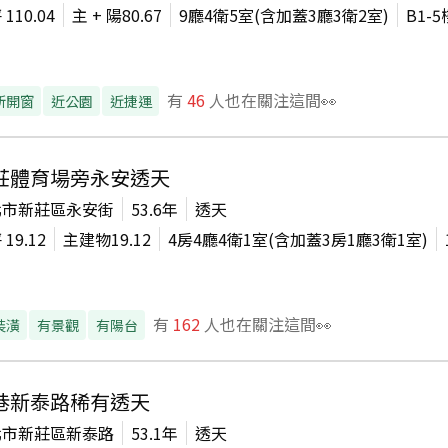
坪
110.04
主 + 陽
80.67
9廳4衛5室(含加蓋3廳3衛2室)
B1-5
有
46
人也在關注這間👀
所開窗
近公園
近捷運
莊體育場旁永安透天
北市新莊區永安街
53.6年
透天
坪
19.12
主建物
19.12
4房4廳4衛1室(含加蓋3房1廳3衛1室)
有
162
人也在關注這間👀
裝潢
有景觀
有陽台
巷新泰路稀有透天
北市新莊區新泰路
53.1年
透天