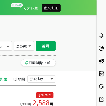
新北市新莊區買房：別墅/透天房屋物件出售、房價分析
人才招募
登入/註冊
搜尋
局
更多(
0
)
訂閱銷售中物件
列表
地圖
預設排序
34.97
%
2,588
萬
3,980
萬