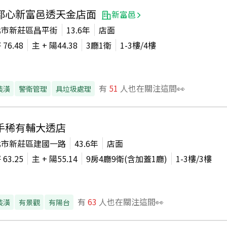
都心新富邑透天金店面
新富邑
北市新莊區昌平街
13.6年
店面
坪
76.48
主 + 陽
44.38
3廳1衛
1-3
樓/
4
樓
有
51
人也在關注這間👀
裝潢
警衛管理
具垃圾處理
手稀有輔大透店
北市新莊區建國一路
43.6年
店面
坪
63.25
主 + 陽
55.14
9房4廳9衛(含加蓋1廳)
1-3
樓/
3
樓
有
63
人也在關注這間👀
裝潢
有景觀
有陽台