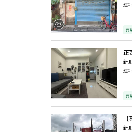
建
有
正
新
建
有
【
新