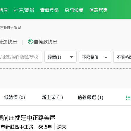
租屋
社區/商辦
實價登錄
房訊知識
信義居家
市新莊區買屋
捷運找屋
|
自備款找屋
類型(1)
不限總價
不限格
低總價
(0)
新上架
(1)
信義嚴選
(1)
頭前庄捷運中正路美屋
北市新莊區中正路
66.5年
透天