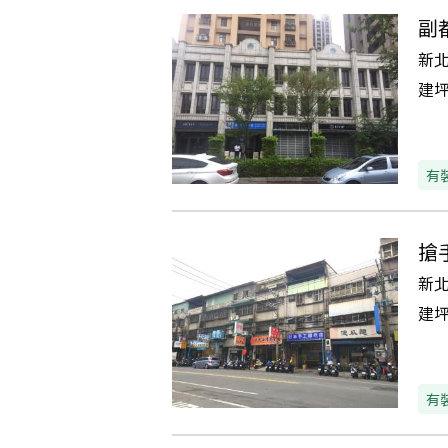
副
新
建
有
搶
新
建
有