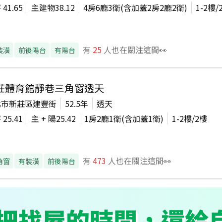
坪
41.65
主建物
38.12
4房6廳3衛(含加蓋2房2廳2衛)
1-2
樓/
有
25
人也在關注這間👀
裝潢
前後陽台
有陽台
莊體育館靜巷三角窗透天
北市新莊區建豐街
52.5年
透天
坪
25.41
主 + 陽
25.42
1房2廳1衛(含加蓋1衛)
1-2
樓/
2
樓
有
473
人也在關注這間👀
角窗
有裝潢
前後陽台