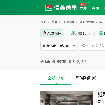
買屋
賣屋
首頁
買屋
區域找屋
新北市買屋
新北
區域找屋
|
地圖找屋
|
新北市
・
新莊區
新北市
新莊區
別墅/透天
全部
(28)
即時降價
(0)
近
新