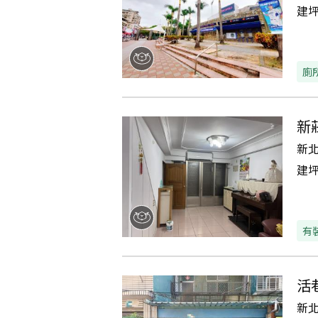
建
廁
新
新
建
有
活
新