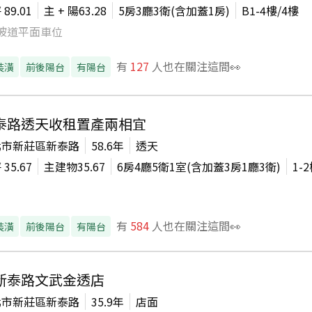
坪
89.01
主 + 陽
63.28
5房3廳3衛(含加蓋1房)
B1-4
樓/
4
樓
坡道平面車位
有
127
人也在關注這間👀
裝潢
前後陽台
有陽台
泰路透天收租置產兩相宜
北市新莊區新泰路
58.6年
透天
坪
35.67
主建物
35.67
6房4廳5衛1室(含加蓋3房1廳3衛)
1-2
有
584
人也在關注這間👀
裝潢
前後陽台
有陽台
新泰路文武金透店
北市新莊區新泰路
35.9年
店面