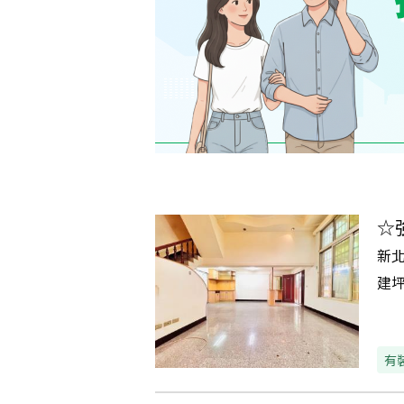
☆
新
建
有