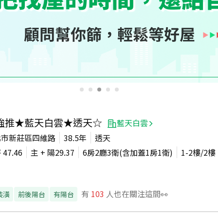
強推★藍天白雲★透天☆
藍天白雲
北市新莊區四維路
38.5年
透天
坪
47.46
主 + 陽
29.37
6房2廳3衛(含加蓋1房1衛)
1-2
樓/
2
樓
有
103
人也在關注這間👀
裝潢
前後陽台
有陽台