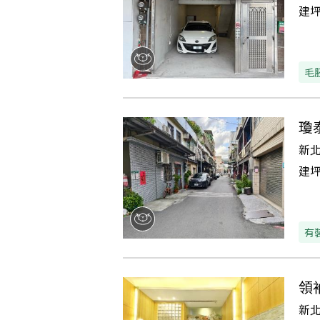
建
毛
瓊
新
建
有
領
新