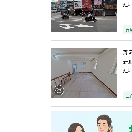
建
有
新
新
建
三