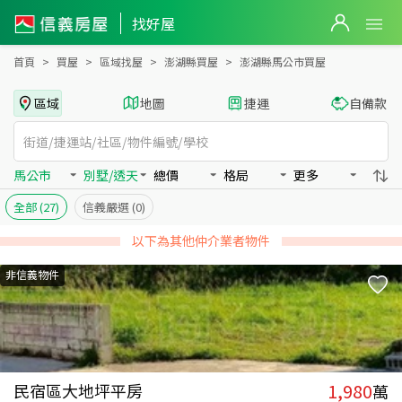
澎湖縣馬公市買房：別墅/透天房屋物件出售、房價分析
找好屋
首頁
買屋
區域找屋
澎湖縣買屋
澎湖縣馬公市買屋
區域
地圖
捷運
自備款
馬公市
別墅/透天
總價
格局
更多
全部
(27)
信義嚴選
(0)
以下為其他仲介業者物件
非信義物件
1,980
民宿區大地坪平房
萬