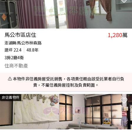
1,280
馬公市區店住
萬
澎湖縣馬公市林森路
建坪
22.4
48.8年
3房2廳4衛
住商不動產
⚠️ 本物件非信義房屋受託銷售，各項責任概由該受託業者自行負
責，不屬信義房屋控制及負責範圍。
非信義物件