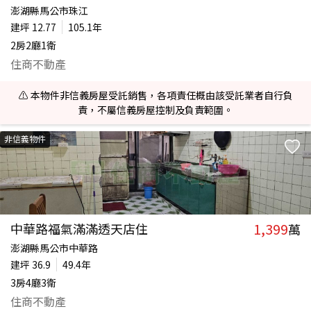
澎湖縣馬公市珠江
建坪
12.77
105.1年
2房2廳1衛
住商不動產
⚠️ 本物件非信義房屋受託銷售，各項責任概由該受託業者自行負
責，不屬信義房屋控制及負責範圍。
非信義物件
1,399
中華路福氣滿滿透天店住
萬
澎湖縣馬公市中華路
建坪
36.9
49.4年
3房4廳3衛
住商不動產