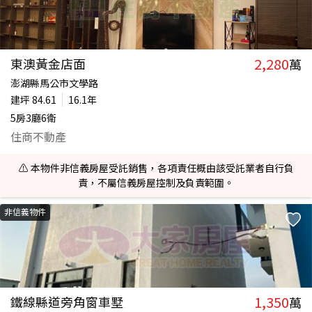
2,280
東澳黃金店面
萬
澎湖縣馬公市文學路
建坪
84.61
16.1年
5房3廳6衛
住商不動產
⚠️ 本物件非信義房屋受託銷售，各項責任概由該受託業者自行負
責，不屬信義房屋控制及負責範圍。
非信義物件
1,350
鐵線縣道旁角窗車墅
萬