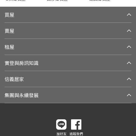
買屋
賣屋
租屋
實登與房訊知識
信義居家
集團與永續發展
加好友
追蹤我們