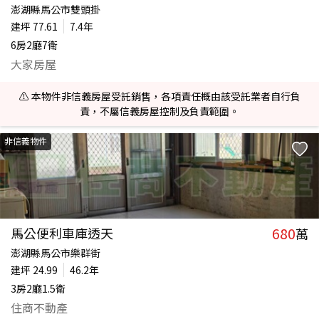
澎湖縣馬公市雙頭掛
建坪
77.61
7.4年
6房2廳7衛
大家房屋
⚠️ 本物件非信義房屋受託銷售，各項責任概由該受託業者自行負
責，不屬信義房屋控制及負責範圍。
非信義物件
680
馬公便利車庫透天
萬
澎湖縣馬公市樂群街
建坪
24.99
46.2年
3房2廳1.5衛
住商不動產