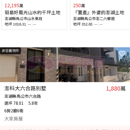
12,195
250
萬
萬
菊島好風光山水約千坪土地
『置產』外婆的澎湖土地
澎湖縣馬公市山水東段
澎湖縣馬公市澎二六鄉道
地坪
1016.31
--
--
地坪
352.65
--
--
非信義物件
1,880
澎科大六合路別墅
萬
澎湖縣馬公市六合路
建坪
78.01
5.8年
6房2廳6衛
大家房屋