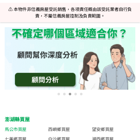
⚠️ 本物件非信義房屋受託銷售，各項責任概由該受託業者自行負
責，不屬信義房屋控制及負責範圍。
澎湖縣買屋
馬公市買屋
西嶼鄉買屋
望安鄉買屋
七美鄉買屋
白沙鄉買屋
湖西鄉買屋