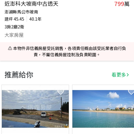
799
近澎科大坡南中古透天
萬
澎湖縣馬公市坡南
建坪
45.45
40.1年
3房2廳2衛
大家房屋
⚠️ 本物件非信義房屋受託銷售，各項責任概由該受託業者自行負
責，不屬信義房屋控制及負責範圍。
推薦給你
看更多