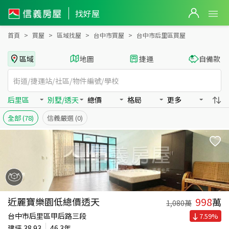
台中市后里區買房：別墅/透天房屋物件出售、房價分析
找好屋
首頁
買屋
區域找屋
台中市買屋
台中市后里區買屋
區域
地圖
捷運
自備款
后里區
別墅/透天
總價
格局
更多
全部
(78)
信義嚴選
(0)
998
近麗寶樂園低總價透天
萬
1,080
萬
台中市后里區甲后路三段
7.59
%
建坪
38.93
46.3年