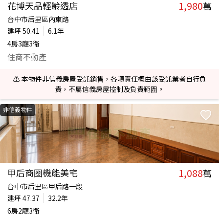
1,980
花博天品輕齡透店
萬
台中市后里區內東路
建坪
50.41
6.1年
4房3廳3衛
住商不動產
⚠️ 本物件非信義房屋受託銷售，各項責任概由該受託業者自行負
責，不屬信義房屋控制及負責範圍。
非信義物件
1,088
甲后商圈機能美宅
萬
台中市后里區甲后路一段
建坪
47.37
32.2年
6房2廳3衛