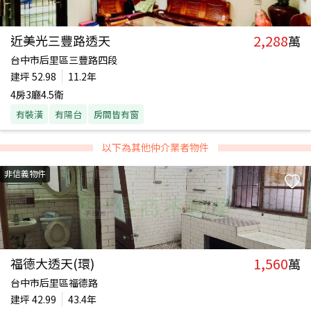
2,288
近美光三豐路透天
萬
台中市后里區三豐路四段
建坪
52.98
11.2年
4房3廳4.5衛
有裝潢
有陽台
房間皆有窗
以下為其他仲介業者物件
非信義物件
1,560
福德大透天(環)
萬
台中市后里區福德路
建坪
42.99
43.4年