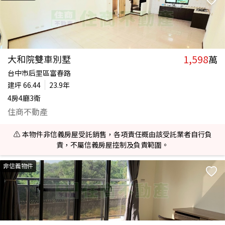
1,598
大和院雙車別墅
萬
台中市后里區富春路
建坪
66.44
23.9年
4房4廳3衛
住商不動產
⚠️ 本物件非信義房屋受託銷售，各項責任概由該受託業者自行負
責，不屬信義房屋控制及負責範圍。
非信義物件