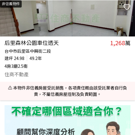
非信義物件
1,268
后里森林公園車位透天
萬
台中市后里區中興街二段
建坪
24.98
49.2年
4房3廳2.5衛
住商不動產
⚠️ 本物件非信義房屋受託銷售，各項責任概由該受託業者自行負
責，不屬信義房屋控制及負責範圍。