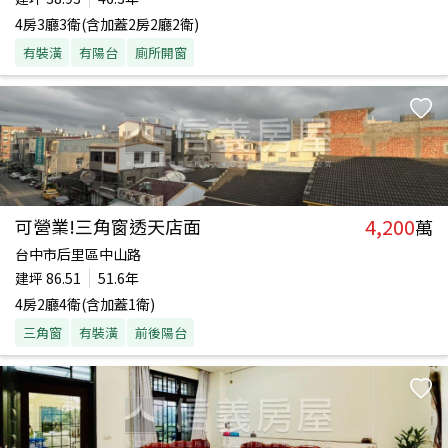
4房3廳3衛(含加蓋2房2廳2衛)
有裝潢
有陽台
廁所開窗
4,200
可營業!三角窗透天店面
萬
台中市后里區中山路
建坪
86.51
51.6年
4房2廳4衛(含加蓋1衛)
三角窗
有裝潢
前後陽台