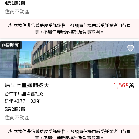
4房1廳2衛
住商不動產
⚠️ 本物件非信義房屋受託銷售，各項責任概由該受託業者自行負
責，不屬信義房屋控制及負責範圍。
非信義物件
1,568
后里七星邊間透天
萬
台中市后里區舊社路
建坪
43.77
3.9年
5房2廳3衛
住商不動產
⚠️ 本物件非信義房屋受託銷售，各項責任概由該受託業者自行負
責，不屬信義房屋控制及負責範圍。