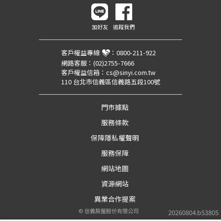
加好友
追蹤我們
客戶權益專線
：
0800-211-922
網路客服：
(02)2755-7666
客戶權益信箱：
cs@sinyi.com.tw
110 台北市信義區信義路五段100號
門市據點
服務條款
保障隱私權聲明
服務保障
網站地圖
資源網站
異業合作提案
©
信義房屋股份有限公司
20260804.b53805