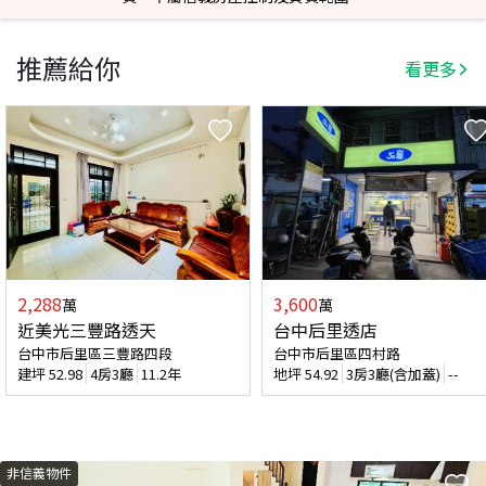
推薦給你
看更多
2,288
3,600
萬
萬
近美光三豐路透天
台中后里透店
台中市后里區三豐路四段
台中市后里區四村路
建坪
52.98
4房3廳
11.2年
地坪
54.92
3房3廳(含加蓋)
--
非信義物件