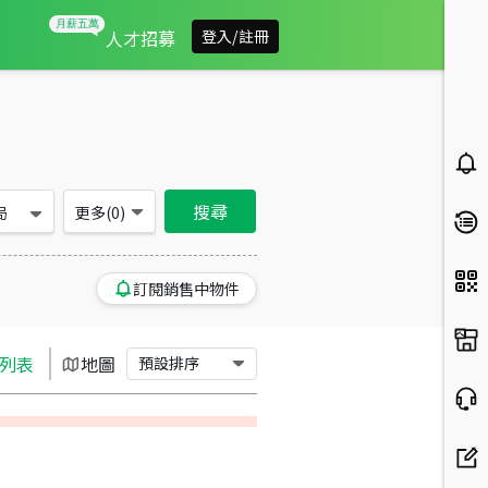
台南市關廟區買房：別墅/透天房屋物件出售、房價分析
人才招募
登入/註冊
搜尋
局
更多(
0
)
訂閱銷售中物件
列表
地圖
預設排序