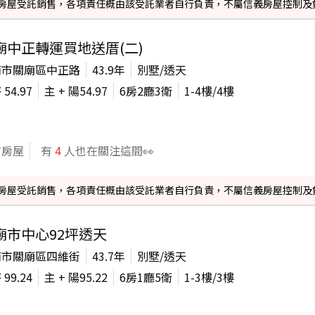
信義房屋受託銷售，各項責任概由該受託業者自行負責，不屬信義房屋控制及
廟中正轉運買地送厝(二)
南市關廟區中正路
43.9年
別墅/透天
坪
54.97
主 + 陽
54.97
6房2廳3衛
1-4
樓/
4
樓
信房屋
有
4
人也在關注這間👀
信義房屋受託銷售，各項責任概由該受託業者自行負責，不屬信義房屋控制及
廟市中心92坪透天
南市關廟區四維街
43.7年
別墅/透天
坪
99.24
主 + 陽
95.22
6房1廳5衛
1-3
樓/
3
樓