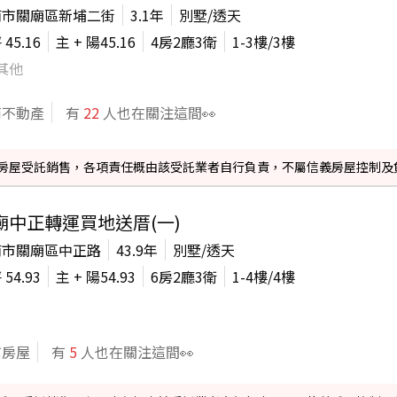
南市關廟區新埔二街
3.1年
別墅/透天
坪
45.16
主 + 陽
45.16
4房2廳3衛
1-3
樓/
3
樓
其他
商不動產
有
22
人也在關注這間👀
信義房屋受託銷售，各項責任概由該受託業者自行負責，不屬信義房屋控制及
廟中正轉運買地送厝(一)
南市關廟區中正路
43.9年
別墅/透天
坪
54.93
主 + 陽
54.93
6房2廳3衛
1-4
樓/
4
樓
信房屋
有
5
人也在關注這間👀