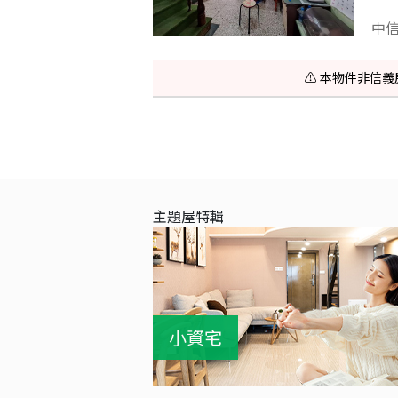
中
⚠️ 本物件非
主題屋特輯
小資宅