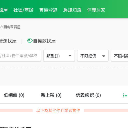
租屋
社區/商辦
實價登錄
房訊知識
信義居家
市關廟區買屋
捷運找屋
|
自備款找屋
類型(1)
不限總價
不限格
低總價
(0)
新上架
(0)
信義嚴選
(0)
以下為其他仲介業者物件