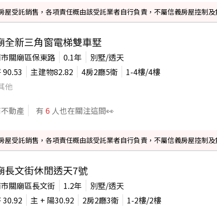
信義房屋受託銷售，各項責任概由該受託業者自行負責，不屬信義房屋控制及
廟全新三角窗電梯雙車墅
南市關廟區保東路
0.1年
別墅/透天
坪
90.53
主建物
82.82
4房2廳5衛
1-4
樓/
4
樓
其他
商不動產
有
6
人也在關注這間👀
信義房屋受託銷售，各項責任概由該受託業者自行負責，不屬信義房屋控制及
廟長文街休閒透天7號
南市關廟區長文街
1.2年
別墅/透天
坪
30.92
主 + 陽
30.92
2房2廳3衛
1-2
樓/
2
樓