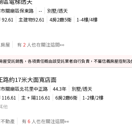
廟區電梯透天
南市關廟區保東路
--
別墅/透天
坪
92.61
主建物
92.61
4房2廳5衛
1-4
樓/
4
樓
家房屋
有
2
人也在關注這間👀
信義房屋受託銷售，各項責任概由該受託業者自行負責，不屬信義房屋控制及
正路約17米大面寬店面
南市關廟區北花里中正路
44.3年
別墅/透天
坪
116.61
主 + 陽
116.61
6房2廳6衛
1-2
樓/
2
樓
其他
商不動產
有
6
人也在關注這間👀