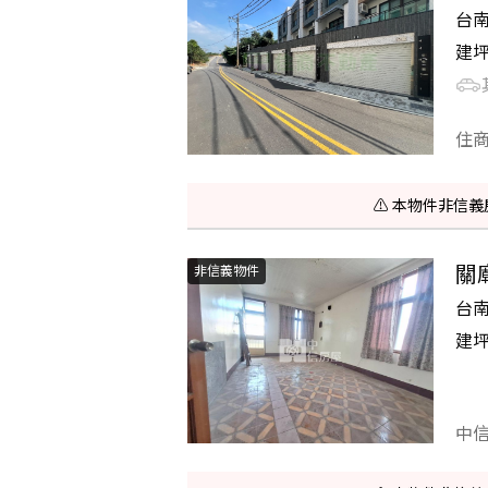
台
建
住
⚠️ 本物件非
關
非信義物件
台
建
中