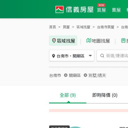
買屋
賣屋
首頁
買屋
區域找屋
台南市買屋
台南
區域找屋
|
地圖找屋
|
台南市
・
關廟區
台南市
關廟區
別墅/透天
全部
(9)
即時降價
(0)