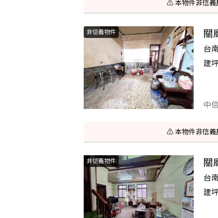
⚠️ 本物件非
關
非信義物件
台
建
中
⚠️ 本物件非
關
非信義物件
台
建