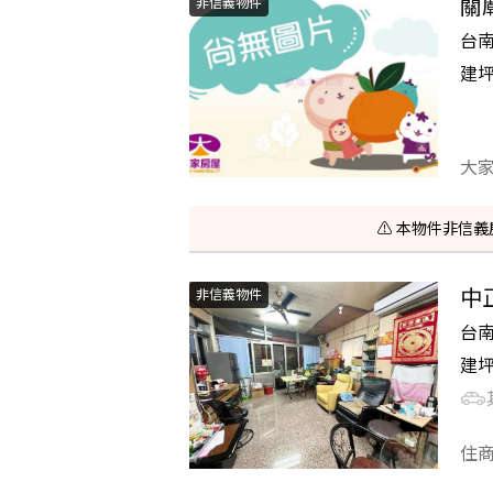
關
非信義物件
台
建
大
⚠️ 本物件非
中
非信義物件
台
建
住