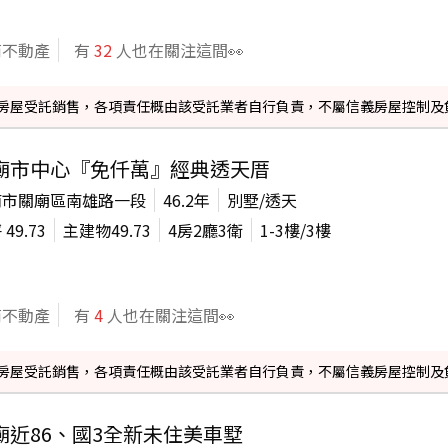
商不動產
有
32
人也在關注這間👀
信義房屋受託銷售，各項責任概由該受託業者自行負責，不屬信義房屋控制及
廟市中心『免仟萬』經典透天厝
南市關廟區南雄路一段
46.2年
別墅/透天
坪
49.73
主建物
49.73
4房2廳3衛
1-3
樓/
3
樓
商不動產
有
4
人也在關注這間👀
信義房屋受託銷售，各項責任概由該受託業者自行負責，不屬信義房屋控制及
廟近86、國3全新未住美車墅