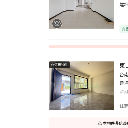
建
有
東
非信義物件
台
建
住
⚠️ 本物件非