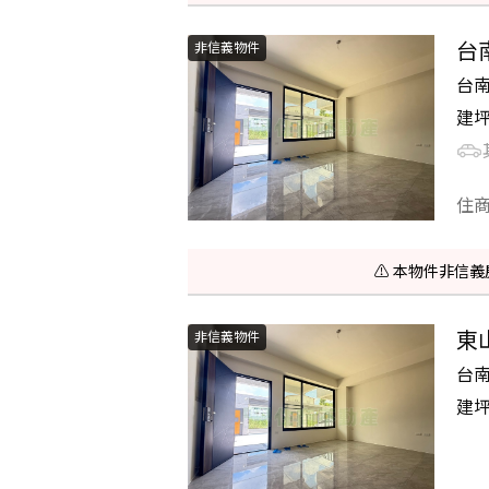
台
非信義物件
台
建
住
⚠️ 本物件非
東
非信義物件
台
建