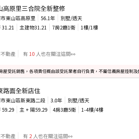
山高原里三合院全新整修
南市東山區高原里
56.1年
別墅/透天
坪
31.21
主建物
31.21
7房2廳1衛
1
樓/
1
樓
商不動產
有
10
人也在關注這間👀
信義房屋受託銷售，各項責任概由該受託業者自行負責，不屬信義房屋控制及
東路面全新店住
南市東山區新東路二段
3.0年
別墅/透天
坪
59.29
主 + 陽
59.29
4房3廳5衛
1-4
樓/
4
樓
商不動產
有
2
人也在關注這間👀