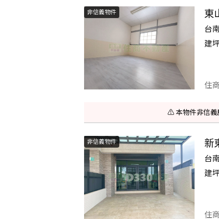
東
非信義物件
台
建
住
⚠️ 本物件非
新
非信義物件
台
建
住