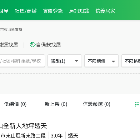
租屋
社區/商辦
實價登錄
房訊知識
信義居家
市東山區買屋
捷運找屋
|
自備款找屋
類型(1)
不限總價
不限格
低總價
(0)
新上架
(0)
信義嚴選
(0)
山全新大地坪透天
南市東山區新東路二段
3.0年
透天