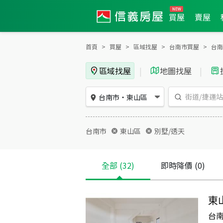
買屋
賣屋
首頁
買屋
區域找屋
台南市買屋
台南
區域找屋
|
地圖找屋
|
台南市
・
東山區
台南市
東山區
別墅/透天
全部
(32)
即時降價
(0)
東
台