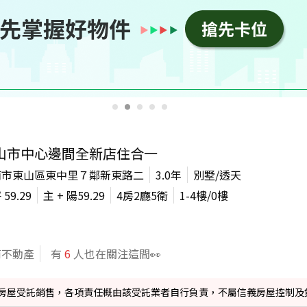
山市中心邊間全新店住合一
南市東山區東中里７鄰新東路二
3.0年
別墅/透天
坪
59.29
主 + 陽
59.29
4房2廳5衛
1-4
樓/
0
樓
商不動產
有
6
人也在關注這間👀
信義房屋受託銷售，各項責任概由該受託業者自行負責，不屬信義房屋控制及