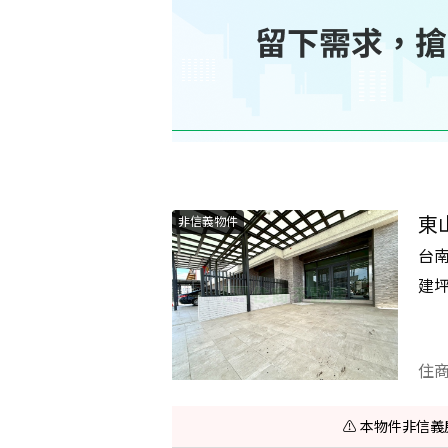
東
非信義物件
台
建
住
⚠️ 本物件非