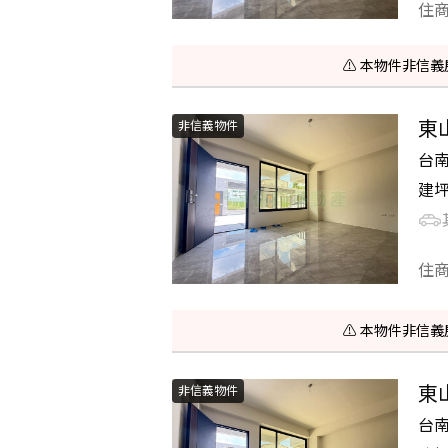
住
⚠️ 本物件非
東
非信義物件
台
建
住
⚠️ 本物件非
東
非信義物件
台