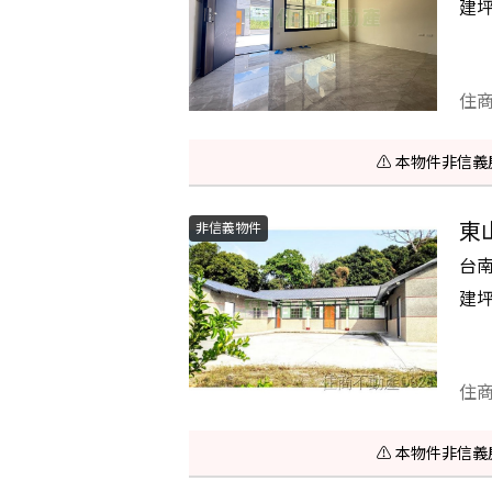
建
住
⚠️ 本物件非
東
非信義物件
台
建
住
⚠️ 本物件非