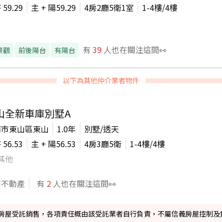
坪
59.29
主 + 陽
59.29
4房2廳5衛1室
1-4
樓/
4
樓
有
39
人也在關注這間👀
景觀
前後陽台
有陽台
以下為其他仲介業者物件
山全新車庫別墅A
南市東山區東山
1.0年
別墅/透天
坪
56.53
主 + 陽
56.53
4房3廳5衛
1-4
樓/
4
樓
其他
商不動產
有
2
人也在關注這間👀
信義房屋受託銷售，各項責任概由該受託業者自行負責，不屬信義房屋控制及