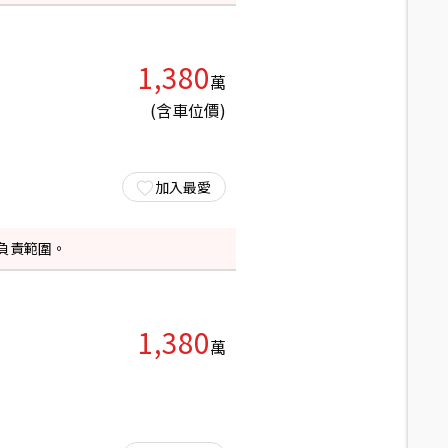
1,380
萬
(含車位價)
加入最愛
負責範圍。
1,380
萬