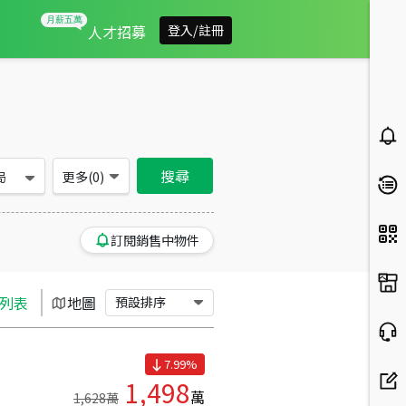
台南市東山區買房：別墅/透天房屋物件出售、房價分析
人才招募
登入/註冊
搜尋
局
更多(
0
)
訂閱銷售中物件
列表
地圖
預設排序
7.99
%
1,498
萬
1,628
萬