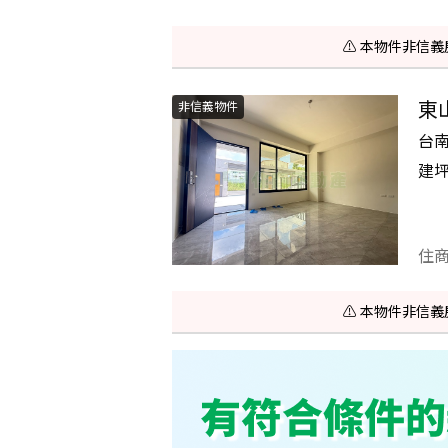
⚠️ 本物件非
東
非信義物件
台
建
住
⚠️ 本物件非