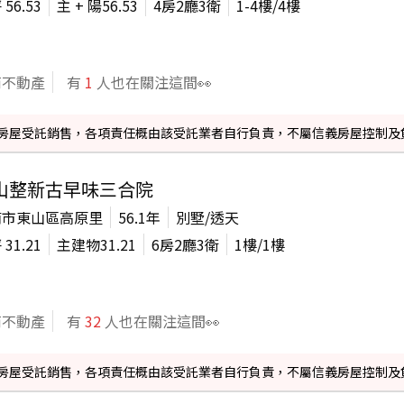
坪
56.53
主 + 陽
56.53
4房2廳3衛
1-4
樓/
4
樓
商不動產
有
1
人也在關注這間👀
信義房屋受託銷售，各項責任概由該受託業者自行負責，不屬信義房屋控制及
山整新古早味三合院
南市東山區高原里
56.1年
別墅/透天
坪
31.21
主建物
31.21
6房2廳3衛
1
樓/
1
樓
商不動產
有
32
人也在關注這間👀
信義房屋受託銷售，各項責任概由該受託業者自行負責，不屬信義房屋控制及