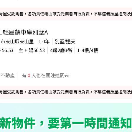
信義房屋受託銷售，各項責任概由該受託業者自行負責，不屬信義房屋控制及
山輕屋齡車庫別墅A
南市東山區東山里
1.0年
別墅/透天
坪
56.53
主 + 陽
56.53
4房2廳3衛
1-4
樓/
4
樓
商不動產
有
0
人也在關注這間👀
信義房屋受託銷售，各項責任概由該受託業者自行負責，不屬信義房屋控制及