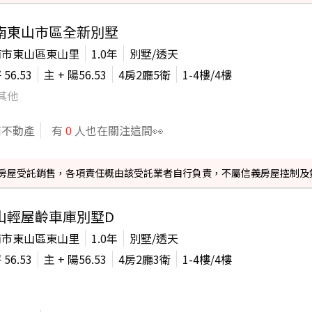
南東山市區全新別墅
南市東山區東山里
1.0年
別墅/透天
坪
56.53
主 + 陽
56.53
4房2廳5衛
1-4
樓/
4
樓
其他
商不動產
有
0
人也在關注這間👀
信義房屋受託銷售，各項責任概由該受託業者自行負責，不屬信義房屋控制及
山輕屋齡車庫別墅D
南市東山區東山里
1.0年
別墅/透天
坪
56.53
主 + 陽
56.53
4房2廳3衛
1-4
樓/
4
樓