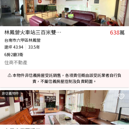
638
林鳳營火車站三百米雙車面寬透天
萬
台南市六甲區林鳳營
建坪
43.94
33.5年
6房2廳3衛
住商不動產
⚠️ 本物件非信義房屋受託銷售，各項責任概由該受託業者自行負
責，不屬信義房屋控制及負責範圍。
非信義物件