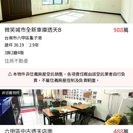
988
微笑城市全新車庫透天B
萬
台南市六甲區龜子港
建坪
36.19
2.9年
3房2廳4衛
住商不動產
⚠️ 本物件非信義房屋受託銷售，各項責任概由該受託業者自行負
責，不屬信義房屋控制及負責範圍。
非信義物件
488
六甲區中古透天店面
萬