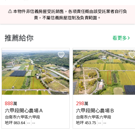
⚠️ 本物件非信義房屋受託銷售，各項責任概由該受託業者自行負
責，不屬信義房屋控制及負責範圍。
推薦給你
看更多
888
298
萬
萬
六甲段開心農場Ａ
六甲段開心農場Ｂ
台南市六甲區六甲段
台南市六甲區六甲段
地坪
863.64
--
--
地坪
453.75
--
--