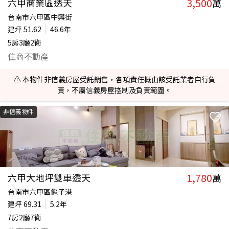
3,500
六甲商業區透天
萬
台南市六甲區中興街
建坪
51.62
46.6年
5房3廳2衛
住商不動產
⚠️ 本物件非信義房屋受託銷售，各項責任概由該受託業者自行負
責，不屬信義房屋控制及負責範圍。
非信義物件
1,780
六甲大地坪雙車透天
萬
台南市六甲區龜子港
建坪
69.31
5.2年
7房2廳7衛