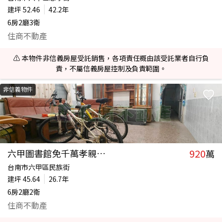
建坪
52.46
42.2年
6房2廳3衛
住商不動產
⚠️ 本物件非信義房屋受託銷售，各項責任概由該受託業者自行負
責，不屬信義房屋控制及負責範圍。
非信義物件
920
六甲圖書館免千萬孝親透天(專)
萬
台南市六甲區民族街
建坪
45.64
26.7年
6房2廳2衛
住商不動產