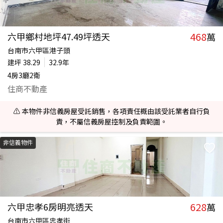
468
六甲鄉村地坪47.49坪透天
萬
台南市六甲區港子頭
建坪
38.29
32.9年
4房3廳2衛
住商不動產
⚠️ 本物件非信義房屋受託銷售，各項責任概由該受託業者自行負
責，不屬信義房屋控制及負責範圍。
非信義物件
628
六甲忠孝6房明亮透天
萬
台南市六甲區忠孝街