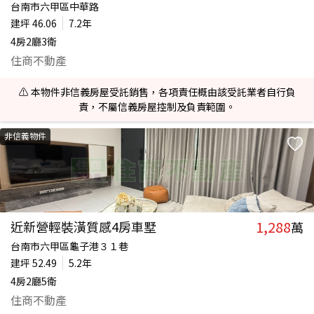
台南市六甲區中華路
建坪
46.06
7.2年
4房2廳3衛
住商不動產
⚠️ 本物件非信義房屋受託銷售，各項責任概由該受託業者自行負
責，不屬信義房屋控制及負責範圍。
非信義物件
1,288
近新營輕裝潢質感4房車墅
萬
台南市六甲區龜子港３１巷
建坪
52.49
5.2年
4房2廳5衛
住商不動產