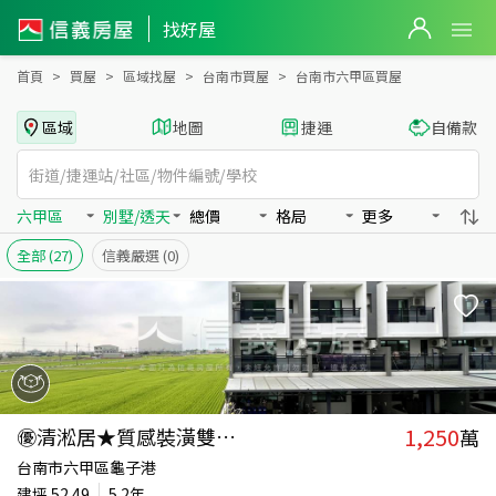
台南市六甲區買房：別墅/透天房屋物件出售、房價分析
台南市六甲區買房：別墅/透天物件出售、房價分析 - 信義房屋
找好屋
首頁
買屋
區域找屋
台南市買屋
台南市六甲區買屋
區域
地圖
捷運
自備款
六甲區
別墅/透天
總價
格局
更多
全部
(27)
信義嚴選
(0)
1,250
㊝清淞居★質感裝潢雙車墅
萬
台南市六甲區龜子港
建坪
52.49
5.2年