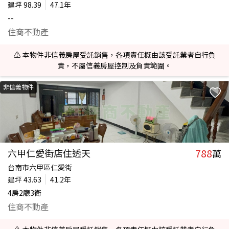
建坪
98.39
47.1年
--
住商不動產
⚠️ 本物件非信義房屋受託銷售，各項責任概由該受託業者自行負
責，不屬信義房屋控制及負責範圍。
非信義物件
788
六甲仁愛街店住透天
萬
台南市六甲區仁愛街
建坪
43.63
41.2年
4房2廳3衛
住商不動產