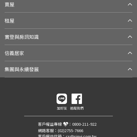
賣屋
租屋
實登與房訊知識
信義居家
集團與永續發展
加好友
追蹤我們
客戶權益專線
：
0800-211-922
網路客服：
(02)2755-7666
客戶權益信箱：
cs@sinyi.com.tw