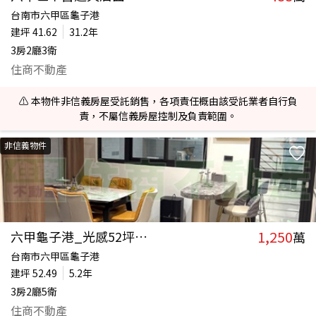
台南市六甲區龜子港
建坪
41.62
31.2年
3房2廳3衛
住商不動產
⚠️ 本物件非信義房屋受託銷售，各項責任概由該受託業者自行負
責，不屬信義房屋控制及負責範圍。
非信義物件
1,250
六甲龜子港_光感52坪雙車透天
萬
台南市六甲區龜子港
建坪
52.49
5.2年
3房2廳5衛
住商不動產