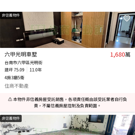
非信義物件
1,680
六甲光明車墅
萬
台南市六甲區光明街
建坪
75.09
11.0年
4房3廳5衛
住商不動產
⚠️ 本物件非信義房屋受託銷售，各項責任概由該受託業者自行負
責，不屬信義房屋控制及負責範圍。
非信義物件