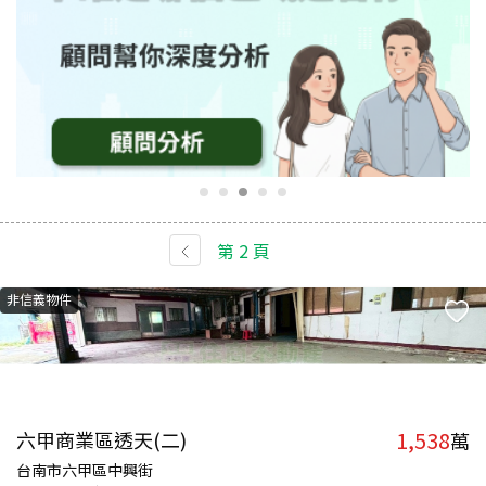
第
2
頁
非信義物件
1,538
六甲商業區透天(二)
萬
台南市六甲區中興街