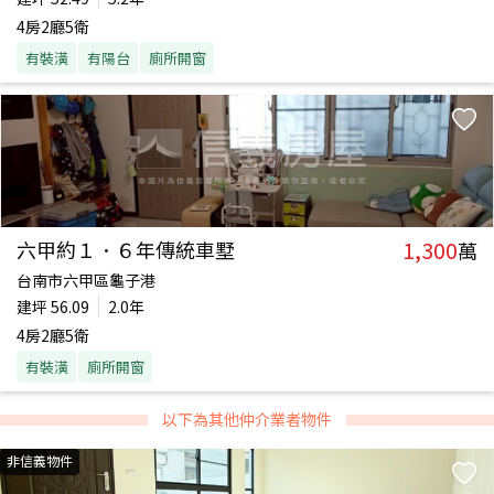
4房2廳5衛
有裝潢
有陽台
廁所開窗
1,300
六甲約１．６年傳統車墅
萬
台南市六甲區龜子港
建坪
56.09
2.0年
4房2廳5衛
有裝潢
廁所開窗
以下為其他仲介業者物件
非信義物件