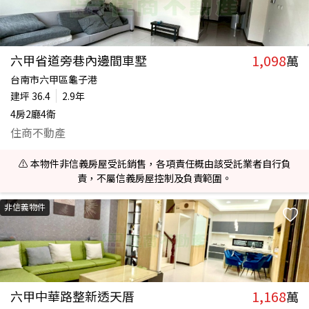
1,098
六甲省道旁巷內邊間車墅
萬
台南市六甲區龜子港
建坪
36.4
2.9年
4房2廳4衛
住商不動產
⚠️ 本物件非信義房屋受託銷售，各項責任概由該受託業者自行負
責，不屬信義房屋控制及負責範圍。
非信義物件
1,168
六甲中華路整新透天厝
萬