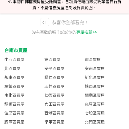
⚠️ 本物件非信義房屋受託銷售，各項責任概由該受託業者自行負
責，不屬信義房屋控制及負責範圍。
恭喜你全部看完！
沒有喜歡的嗎？試試你的
專屬推薦>>
台南市買屋
中西區買屋
東區買屋
南區買屋
北區買屋
安平區買屋
安南區買屋
永康區買屋
歸仁區買屋
新化區買屋
左鎮區買屋
玉井區買屋
楠西區買屋
南化區買屋
仁德區買屋
關廟區買屋
龍崎區買屋
官田區買屋
麻豆區買屋
佳里區買屋
西港區買屋
七股區買屋
將軍區買屋
學甲區買屋
北門區買屋