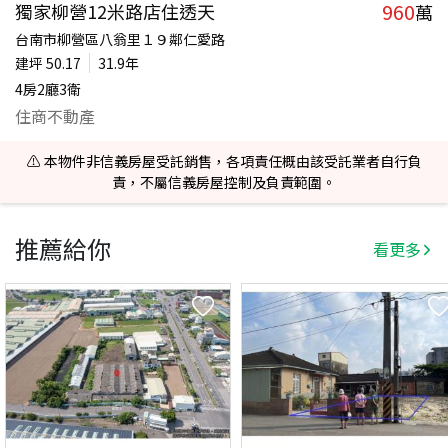
960
獨家柳營12米路店住透天
萬
台南市柳營區八翁里１９鄰仁愛路
建坪
50.17
31.9年
4房2廳3衛
住商不動產
⚠️ 本物件非信義房屋受託銷售，各項責任概由該受託業者自行負
責，不屬信義房屋控制及負責範圍。
推薦給你
看更多