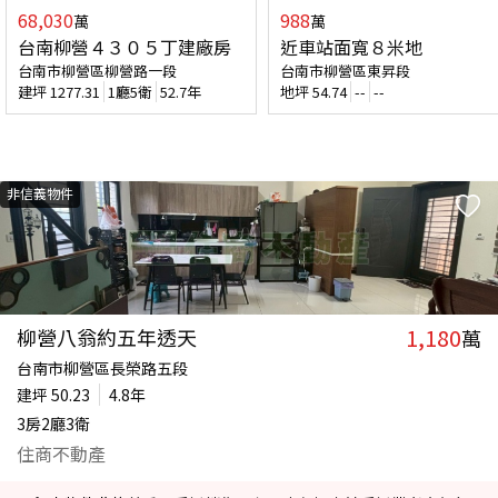
68,030
988
萬
萬
台南柳營４３０５丁建廠房
近車站面寬８米地
台南市柳營區柳營路一段
台南市柳營區東昇段
建坪
1277.31
1廳5衛
52.7年
地坪
54.74
--
--
非信義物件
1,180
柳營八翁約五年透天
萬
台南市柳營區長榮路五段
建坪
50.23
4.8年
3房2廳3衛
住商不動產