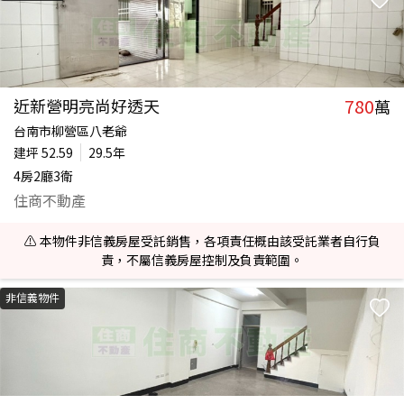
780
近新營明亮尚好透天
萬
台南市柳營區八老爺
建坪
52.59
29.5年
4房2廳3衛
住商不動產
⚠️ 本物件非信義房屋受託銷售，各項責任概由該受託業者自行負
責，不屬信義房屋控制及負責範圍。
非信義物件