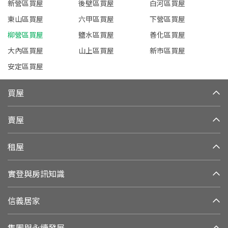
新營區買屋
後壁區買屋
白河區買屋
東山區買屋
六甲區買屋
下營區買屋
柳營區買屋
鹽水區買屋
善化區買屋
大內區買屋
山上區買屋
新市區買屋
安定區買屋
買屋
賣屋
租屋
實登與房訊知識
信義居家
集團與永續發展