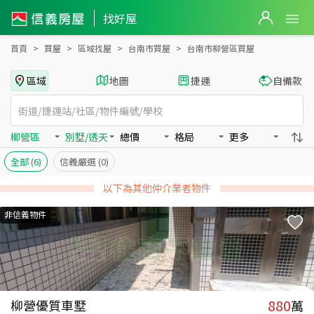
台南市柳營區買房：別墅/透天房屋物件出售、房價分析
找好屋
首頁
買屋
區域找屋
台南市買屋
台南市柳營區買屋
區域
地圖
捷運
自備款
柳營區
別墅/透天
總價
格局
更多
全部
(6)
信義嚴選
(0)
以下為其他仲介業者物件
非信義物件
880
柳營優質車墅
萬