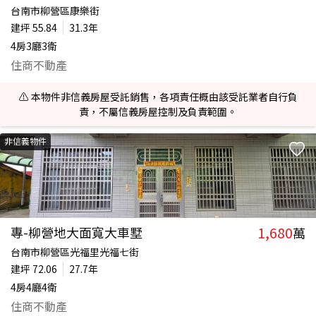
台南市柳營區康樂街
建坪
55.84
31.3年
4房3廳3衛
住商不動產
⚠️ 本物件非信義房屋受託銷售，各項責任概由該受託業者自行負
責，不屬信義房屋控制及負責範圍。
非信義物件
1,680
專-柳營地大面寬大車墅
萬
台南市柳營區光福里光福七街
建坪
72.06
27.7年
4房4廳4衛
住商不動產