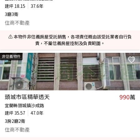
建坪
18.15
37.6年
3廳3衛
住商不動產
⚠️ 本物件非信義房屋受託銷售，各項責任概由該受託業者自行負
責，不屬信義房屋控制及負責範圍。
非信義物件
990
頭城市區精華透天
萬
宜蘭縣頭城鎮沙成路
建坪
35.57
47.0年
3房2廳2衛
住商不動產