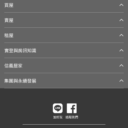
買屋
賣屋
租屋
實登與房訊知識
信義居家
集團與永續發展
加好友
追蹤我們