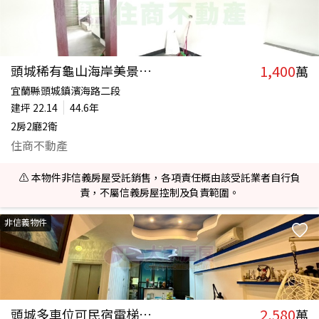
1,400
頭城稀有龜山海岸美景透天
萬
宜蘭縣頭城鎮濱海路二段
建坪
22.14
44.6年
2房2廳2衛
住商不動產
⚠️ 本物件非信義房屋受託銷售，各項責任概由該受託業者自行負
責，不屬信義房屋控制及負責範圍。
非信義物件
2,580
頭城多車位可民宿電梯別墅
萬