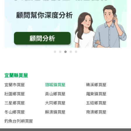
宜蘭縣買屋
宜蘭市買屋
頭城鎮買屋
礁溪鄉買屋
壯圍鄉買屋
員山鄉買屋
羅東鎮買屋
三星鄉買屋
大同鄉買屋
五結鄉買屋
冬山鄉買屋
蘇澳鎮買屋
南澳鄉買屋
釣魚台列嶼買屋