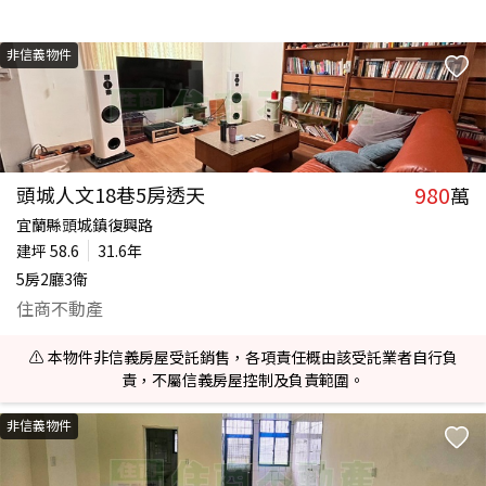
非信義物件
980
頭城人文18巷5房透天
萬
宜蘭縣頭城鎮復興路
建坪
58.6
31.6年
5房2廳3衛
住商不動產
⚠️ 本物件非信義房屋受託銷售，各項責任概由該受託業者自行負
責，不屬信義房屋控制及負責範圍。
非信義物件