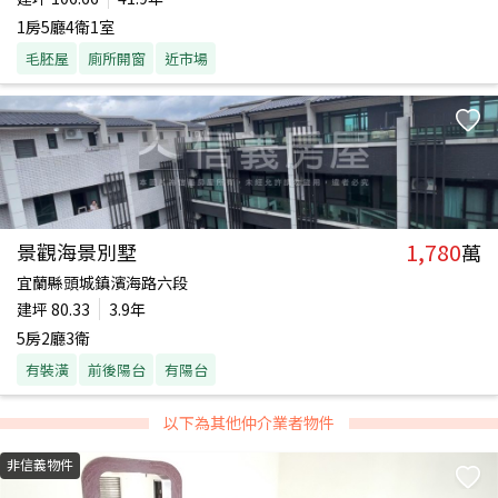
1房5廳4衛1室
毛胚屋
廁所開窗
近市場
1,780
景觀海景別墅
萬
宜蘭縣頭城鎮濱海路六段
建坪
80.33
3.9年
5房2廳3衛
有裝潢
前後陽台
有陽台
以下為其他仲介業者物件
非信義物件