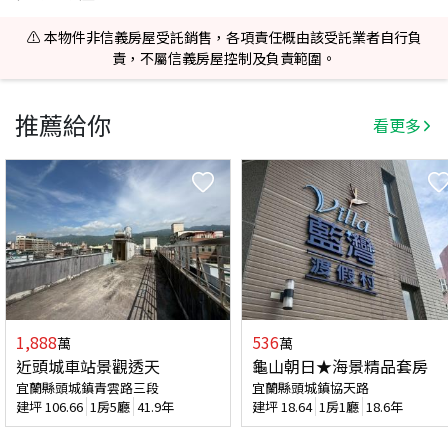
⚠️ 本物件非信義房屋受託銷售，各項責任概由該受託業者自行負
責，不屬信義房屋控制及負責範圍。
推薦給你
看更多
1,888
536
萬
萬
近頭城車站景觀透天
龜山朝日★海景精品套房
宜蘭縣頭城鎮青雲路三段
宜蘭縣頭城鎮協天路
建坪
106.66
1房5廳
41.9年
建坪
18.64
1房1廳
18.6年