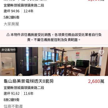
宜蘭縣頭城鎮環鎮東路二段
建坪
94.96
12.4年
5房2廳6衛
大家房屋
⚠️ 本物件非信義房屋受託銷售，各項責任概由該受託業者自行負
責，不屬信義房屋控制及負責範圍。
非信義物件
2,680
龜山島美景電梯透天8套房
萬
宜蘭縣頭城鎮環鎮東路二段
建坪
91.62
11.6年
8房2廳9衛
住商不動產