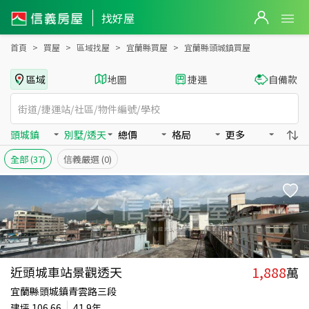
宜蘭縣頭城鎮買房：別墅/透天房屋物件出售、房價分析
找好屋
首頁
買屋
區域找屋
宜蘭縣買屋
宜蘭縣頭城鎮買屋
區域
地圖
捷運
自備款
頭城鎮
別墅/透天
總價
格局
更多
全部
(37)
信義嚴選
(0)
1,888
近頭城車站景觀透天
萬
宜蘭縣頭城鎮青雲路三段
建坪
106.66
41.9年