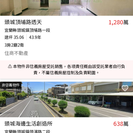
1,280
頭城頂埔路透天
萬
宜蘭縣頭城鎮頂埔路一段
建坪
35.06
43.9年
3房2廳2衛
住商不動產
⚠️ 本物件非信義房屋受託銷售，各項責任概由該受託業者自行負
責，不屬信義房屋控制及負責範圍。
非信義物件
638
頭城海邊生活創造所
萬
宜蘭縣頭城鎮頭濱路二段