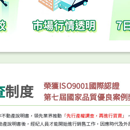
榮獲ISO9001國際認證
查
制度
第七屆國家品質優良案例
製作不動產說明書，領先業界推動
「先行產權調查，再進行買賣」
動產說明書後，經紀人員才能開始進行銷售工作，因應時代及外