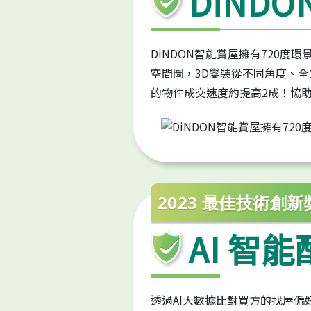
DiNDO
DiNDON智能賞屋擁有720度
空間圖，3D變裝從不同角度、
的物件成交速度約提高2成！協
2023 最佳技術創
AI 智
透過AI大數據比對買方的找屋偏