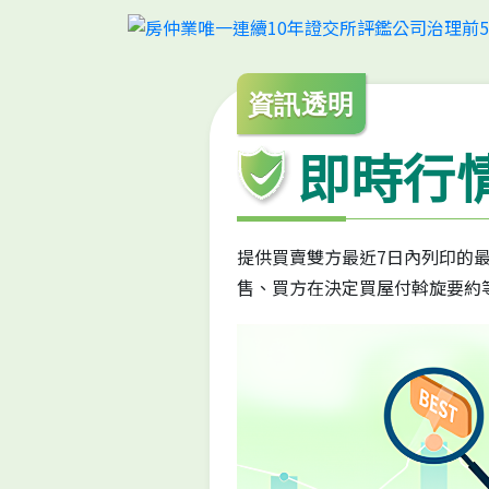
資訊透明
即時行
提供買賣雙方最近7日內列印的
售、買方在決定買屋付斡旋要約