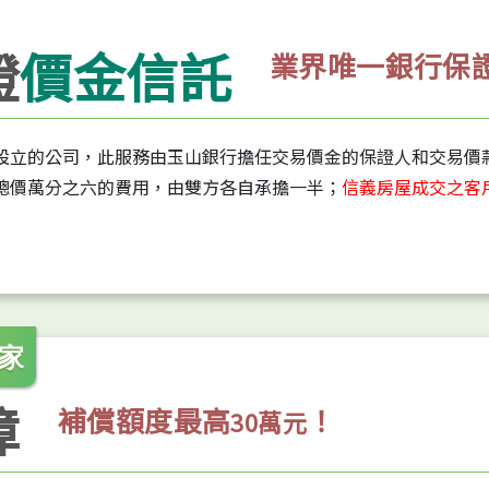
證
價金信託
業界唯一銀行保
設立的公司，此服務由玉山銀行擔任交易價金的保證人和交易價
總價萬分之六的費用，由雙方各自承擔一半；
信義房屋成交之客
家
障
補償額度最高
！
30萬元