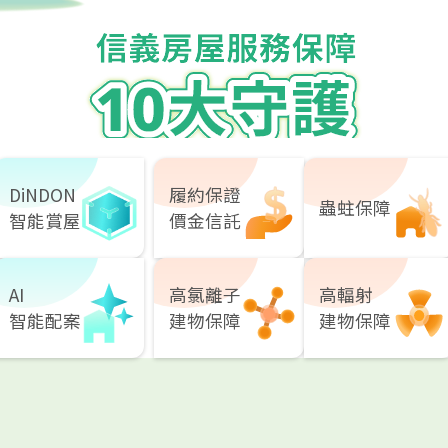
DiNDON
履約保證
蟲蛀保障
智能賞屋
價金信託
AI
高氯離子
高輻射
智能配案
建物保障
建物保障