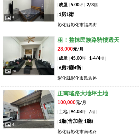
5.00
2/3
成屋
坪
樓
1房1衛
9
彰化縣彰化市福馬街
店長推薦
租！整棟民族路騎樓透天
28,000
元/月
45.00
1-4/4
成屋
坪
樓
6房2廳4衛
20
彰化縣彰化市民族路
店長推薦
正南瑤路大地坪土地
100,000
元/月
94.08
/
土地
坪
樓
1廳(含加蓋 1廳)
4
彰化縣彰化市南瑤路