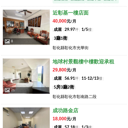
店長推薦
近彰基一樓店面
40,000
元/月
29.97
1/5
成屋
坪
樓
3廳1衛
8
彰化縣彰化市光華街
店長推薦
地球村景觀樓中樓歡迎承租
29,800
元/月
56.91
11-12/13
成屋
坪
樓
5房3廳2衛
21
彰化縣彰化市彰南路二段
店長推薦
成功路金店
18,000
元/月
57.18
1/3
成屋
坪
樓