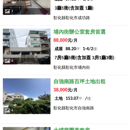
3廳1衛(含加蓋 1廳)
7
彰化縣彰化市成功路
店長推薦
埔內街辦公室套房首選
88,000
元/月
88.20
1-4/2
成屋
坪
樓
7房5廳5衛(含加蓋 3房1廳3衛)
4
彰化縣彰化市埔內街
店長推薦
自強南路百坪土地出租
38,000
元/月
153.07
/
土地
坪
樓
彰化縣彰化市自強南路
4
店長推薦