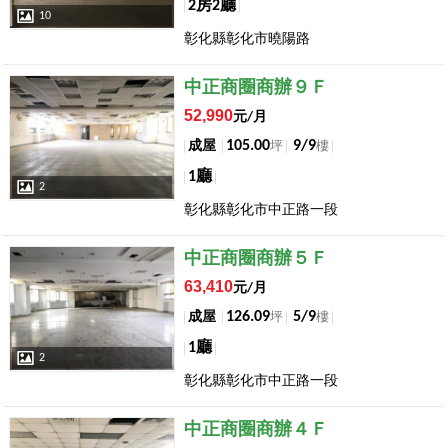
2房2廳
10
彰化縣彰化市曉陽路
店長推薦
中正商圈商辦９Ｆ
52,990
元/月
105.00
9/9
成屋
坪
樓
1廳
2
彰化縣彰化市中正路一段
店長推薦
中正商圈商辦５Ｆ
63,410
元/月
126.09
5/9
成屋
坪
樓
1廳
2
彰化縣彰化市中正路一段
店長推薦
中正商圈商辦４Ｆ