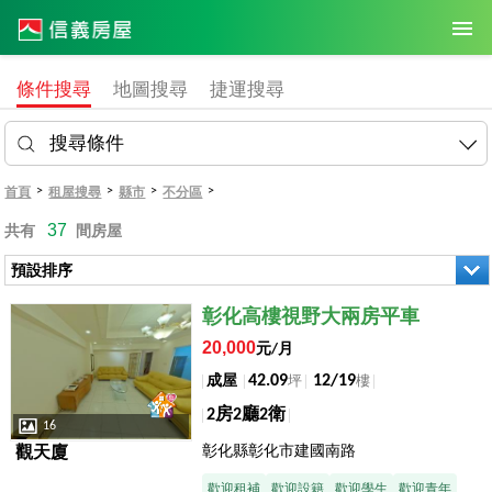
條件搜尋
地圖搜尋
捷運搜尋
搜尋條件
>
>
>
>
首頁
租屋搜尋
縣市
不分區
37
共有
間房屋
預設排序
店長推薦
彰化高樓視野大兩房平車
20,000
元/月
42.09
12/19
成屋
坪
樓
2房2廳2衛
16
彰化縣彰化市建國南路
觀天廈
歡迎租補
歡迎設籍
歡迎學生
歡迎青年