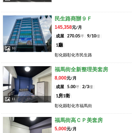
店長推薦
民生路商辦９Ｆ
145,358
元/月
270.05
9/10
成屋
坪
樓
1廳
10
彰化縣彰化市民生路
店長推薦
福馬街全新整理美套房
8,000
元/月
5.00
2/3
成屋
坪
樓
1房1衛
11
彰化縣彰化市福馬街
店長推薦
福馬街高ＣＰ美套房
5,000
元/月