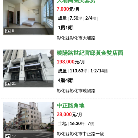
大埔商圈美套房
7,000
元/月
7.50
2/4
成屋
坪
樓
1房1衛
8
彰化縣彰化市大埔路
店長推薦
曉陽路世紀官邸黃金雙店面
198,000
元/月
113.63
1-2/14
成屋
坪
樓
4廳4衛
21
彰化縣彰化市曉陽路
店長推薦
中正路角地
28,000
元/月
16.30
/
土地
坪
樓
彰化縣彰化市中正路一段
17