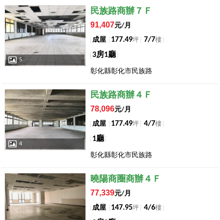
店長推薦
民族路商辦７Ｆ
91,407
元/月
177.49
7/7
成屋
坪
樓
3房1廳
5
彰化縣彰化市民族路
店長推薦
民族路商辦４Ｆ
78,096
元/月
177.49
4/7
成屋
坪
樓
1廳
4
彰化縣彰化市民族路
店長推薦
曉陽商圈商辦４Ｆ
77,339
元/月
147.95
4/6
成屋
坪
樓