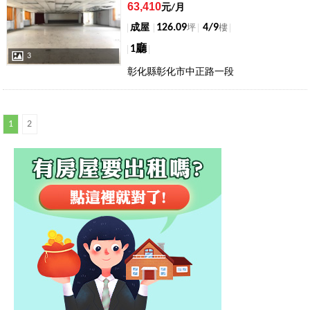
63,410
元/月
126.09
4/9
成屋
坪
樓
1廳
3
彰化縣彰化市中正路一段
1
2