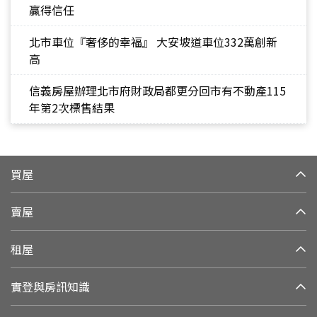
贏得信任
北市車位『奢侈的幸福』 大安坡道車位332萬創新
高
信義房屋辦理北市府財政局都更分回市有不動產115
年第2次標售結果
買屋
賣屋
租屋
實登與房訊知識