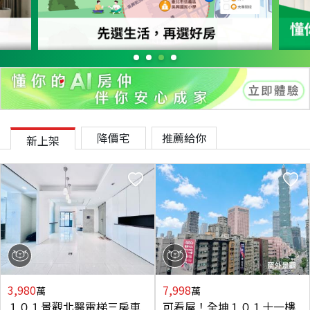
降價宅
推薦給你
新上架
3,980
7,998
萬
萬
１０１景觀北醫電梯三房車
可看屋！全坤１０１十一樓