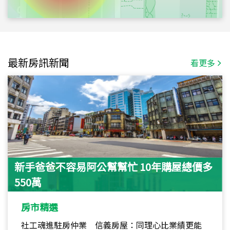
最新房訊新聞
看更多
新手爸爸不容易阿公幫幫忙 10年購屋總價多
550萬
房市精選
社工魂進駐房仲業 信義房屋：同理心比業績更能