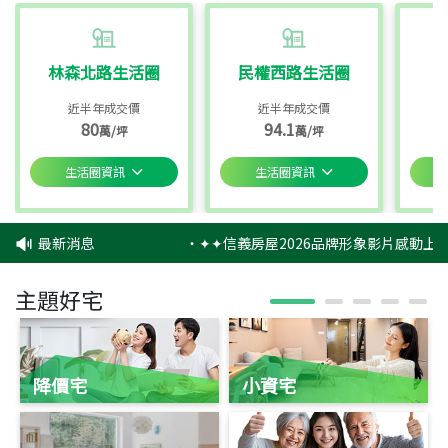
林森北路生活圈
民權西路生活圈
近半年成交價
近半年成交價
80
94.1
萬/坪
萬/坪
生活圈資訊
生活圈資訊
最新消息
‧
✦✦信義房屋2026品牌形象影片感動上映
主題好宅
降價宅
小資宅