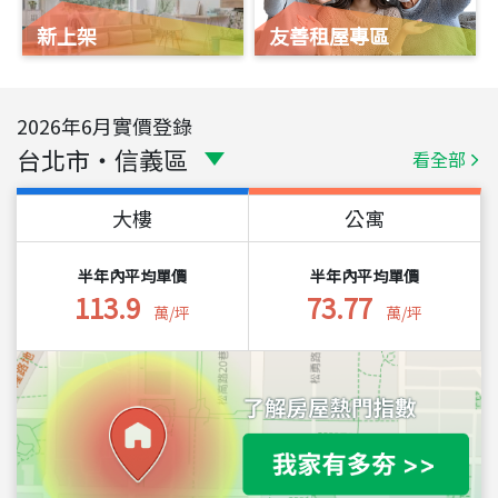
新上架
友善租屋專區
2026
年
6
月實價登錄
台北市
・
信義區
看全部
大樓
公寓
半年內平均單價
半年內平均單價
113.9
73.77
萬/坪
萬/坪