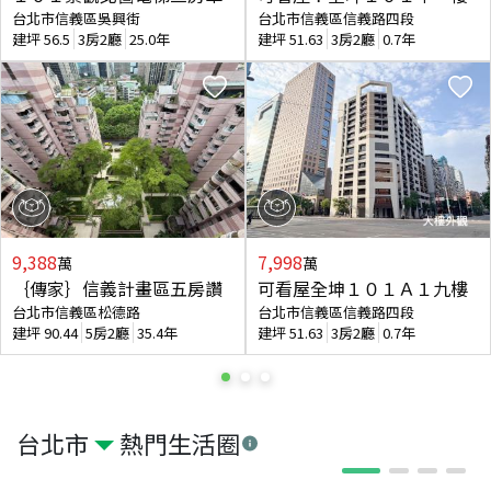
台北市信義區吳興街
台北市信義區信義路四段
建坪
56.5
3房2廳
25.0年
建坪
51.63
3房2廳
0.7年
9,388
7,998
萬
萬
｛傳家｝信義計畫區五房讚
可看屋全坤１０１Ａ１九樓
台北市信義區松德路
台北市信義區信義路四段
建坪
90.44
5房2廳
35.4年
建坪
51.63
3房2廳
0.7年
台北市
熱門生活圈