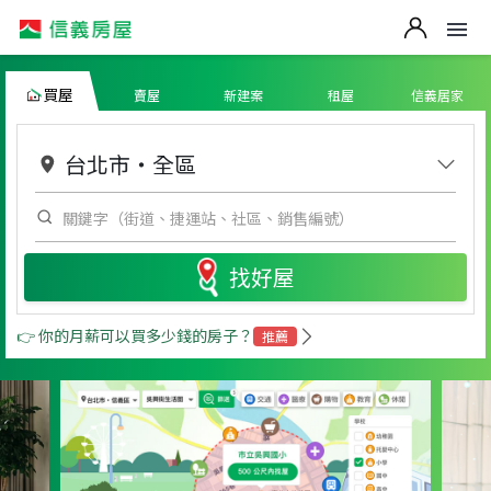
買屋
賣屋
新建案
租屋
信義居家
台北市
・
全區
找好屋
👉 你的月薪可以買多少錢的房子？
推薦