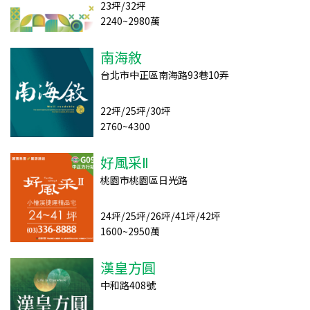
23坪/32坪
2240~2980萬
南海敘
台北市中正區南海路93巷10弄
22坪/25坪/30坪
2760~4300
好風采Ⅱ
桃園市桃園區日光路
24坪/25坪/26坪/41坪/42坪
1600~2950萬
漢皇方圓
中和路408號