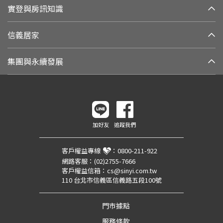
實登與房訊知識
信義居家
集團與永續發展
加好友
追蹤我們
客戶權益專線
：
0800-211-922
網路客服：
(02)2755-7666
客戶權益信箱：
cs@sinyi.com.tw
110 台北市信義區信義路五段100號
門市據點
服務條款