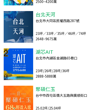
2500~4200萬
台北天河
台北市大同區民權西路287號
23坪／33坪／35坪／46坪／74坪
2648~9675萬
湖芯AIT
台北市內湖區金湖路65巷口
23坪/26坪/28坪/36坪
2888-5888萬
聚碩仁玉
台中市西屯區僑大五路與廣順街口
25.02坪/25.04坪