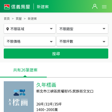
新建案
新建案
首頁
買屋
新建案
不限區域
不限類型
不限價格
不限坪數
搜尋
共有
26
筆建案
久年橒画
新北市三峽區民權街VS.民族街交叉口
26坪/31坪/35坪
1400~2000萬