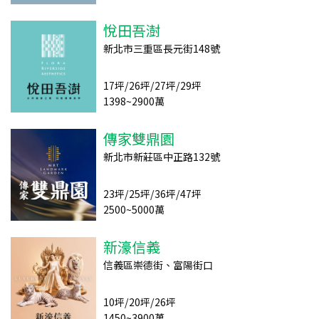
悅田吾澍
新北市三重區長元街148號
17坪/26坪/27坪/29坪
1398~2900萬
傳家雙鼎園
新北市新莊區中正路132號
23坪/25坪/36坪/47坪
2500~5000萬
新濠信義
信義區崇德街、富陽街口
10坪/20坪/26坪
1450~3900萬