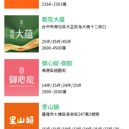
2164~2303萬
鉅陞大藴
台中市南屯區大正街及大墩十二街口
25坪/35坪/45坪
2600-4500萬
御心綻-御館
南港區經園街
14坪/15坪/24坪/25坪
1900~3500萬
里山韻
基隆市七堵區長安街247巷2號旁