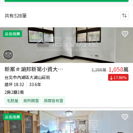
共有
528
筆
店長推薦
1,058
新案＃湖邦新第小資大空間
萬
1,288
萬
台北市內湖區大湖山莊街
17.86
%
建坪
18.32
33.6年
2房2廳1衛
毛胚屋
廁所開窗
房間皆有窗
店長推薦