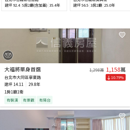
建坪
92.4
5房2廳(含加蓋)
35.4年
建坪
56.5
3房2廳
25.0年
1,158
大福將單身首選
萬
1,298
萬
台北市大同區寧夏路
10.79
%
建坪
14.11
29.8年
1房1廳1衛
有裝潢
有景觀
有陽台