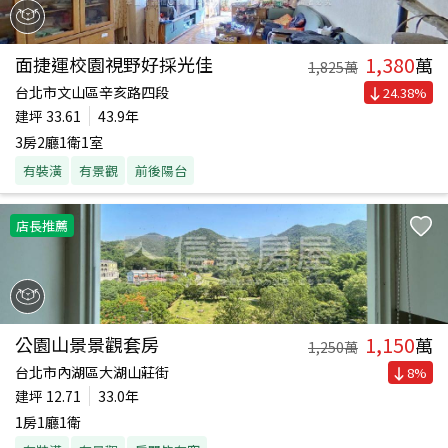
1,380
面捷運校園視野好採光佳
萬
1,825
萬
台北市文山區辛亥路四段
24.38
%
建坪
33.61
43.9年
3房2廳1衛1室
有裝潢
有景觀
前後陽台
店長推薦
1,150
公園山景景觀套房
萬
1,250
萬
台北市內湖區大湖山莊街
8
%
建坪
12.71
33.0年
1房1廳1衛