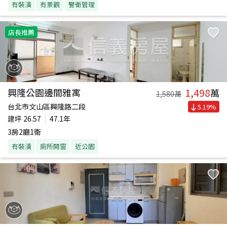
有裝潢
有景觀
警衛管理
店長推薦
1,498
興隆公園邊間雅寓
萬
1,580
萬
台北市文山區興隆路二段
5.19
%
建坪
26.57
47.1年
3房2廳1衛
有裝潢
廁所開窗
近公園