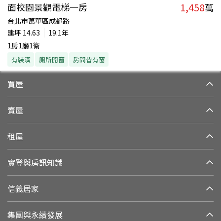
1,458
面校園景觀電梯一房
萬
台北市萬華區成都路
建坪
14.63
19.1年
1房1廳1衛
有裝潢
廁所開窗
房間皆有窗
買屋
賣屋
租屋
實登與房訊知識
信義居家
集團與永續發展