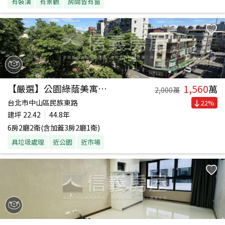
有裝潢
有景觀
房間皆有窗
1,560
【嚴選】公園綠蔭美寓－２
萬
2,000
萬
台北市中山區民族東路
22
%
建坪
22.42
44.8年
6房2廳2衛(含加蓋3房2廳1衛)
具垃圾處理
近公園
近市場