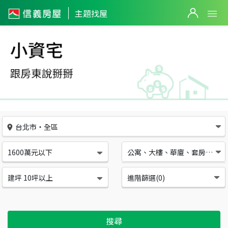
小資宅
主題找屋
台北市
・
全區
1600萬元以下
公寓、大樓、華廈、套房、別墅/透天
建坪 10坪以上
進階篩選(
0
)
搜尋