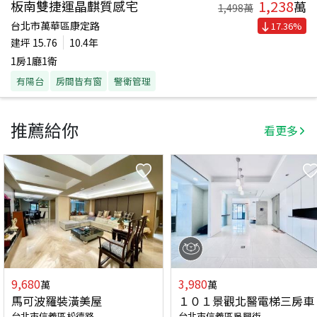
1,238
板南雙捷運晶麒質感宅
萬
1,498
萬
台北市萬華區康定路
17.36
%
建坪
15.76
10.4年
1房1廳1衛
有陽台
房間皆有窗
警衛管理
推薦給你
看更多
9,680
3,980
萬
萬
馬可波羅裝潢美屋
１０１景觀北醫電梯三房車
台北市信義區松德路
台北市信義區吳興街