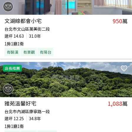
950
文湖線都會小宅
萬
台北市文山區萬美街二段
建坪
14.63
31.0年
1房1廳1衛
有裝潢
有景觀
有陽台
店長推薦
1,088
雅苑溫馨好宅
萬
台北市內湖區康寧路一段
建坪
12.25
34.8年
1房1廳1衛