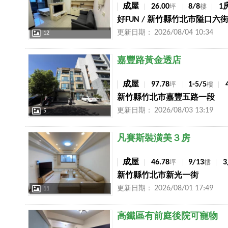
成屋
26.00
8/8
1
坪
樓
好FUN / 新竹縣竹北市隘口六
2026/08/04 10:34
更新日期：
12
店長推薦
嘉豐路黃金透店
成屋
97.78
1-5/5
坪
樓
新竹縣竹北市嘉豐五路一段
2026/08/03 13:19
更新日期：
5
店長推薦
凡賽斯裝潢美３房
成屋
46.78
9/13
坪
樓
新竹縣竹北市新光一街
2026/08/01 17:49
更新日期：
11
店長推薦
高鐵區有前庭後院可寵物