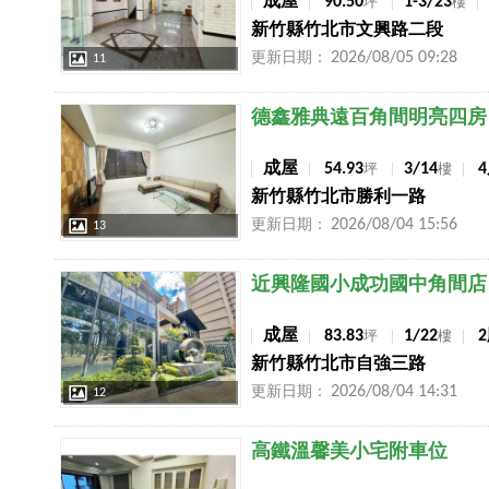
成屋
90.50
1-3/23
坪
樓
新竹縣竹北市文興路二段
2026/08/05 09:28
更新日期：
11
店長推薦
德鑫雅典遠百角間明亮四房
成屋
54.93
3/14
坪
樓
新竹縣竹北市勝利一路
2026/08/04 15:56
更新日期：
13
店長推薦
近興隆國小成功國中角間店
成屋
83.83
1/22
坪
樓
新竹縣竹北市自強三路
2026/08/04 14:31
更新日期：
12
店長推薦
高鐵溫馨美小宅附車位