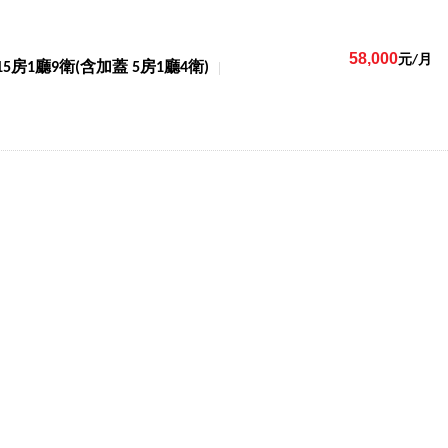
58,000
元/月
15房1廳9衛(含加蓋 5房1廳4衛)