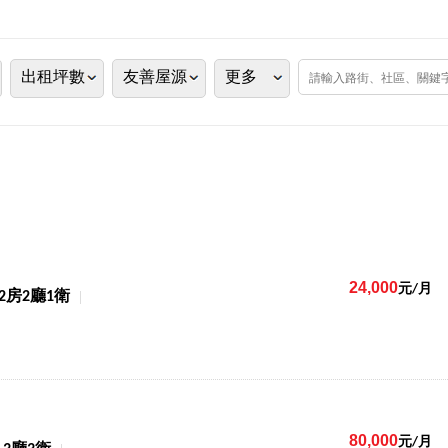
出租坪數
友善屋源
更多
24,000
元/月
2房2廳1衛
80,000
元/月