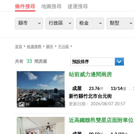
條件搜尋
地圖搜尋
捷運搜尋
縣市
行政區
租金
類型
>
>
>
>
首頁
租屋搜尋
縣市
不分區
33
共有
間房屋
預設排序
店長推薦
站前威力邊間兩房
成屋
23.76
13/14
坪
樓
新竹縣竹北市台元街
2026/08/07 20:57
更新日期：
10
店長推薦
近高鐵馥邑雙星店面附車位