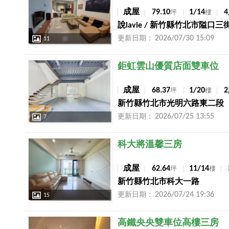
成屋
79.10
1/14
坪
樓
說lavie / 新竹縣竹北市隘口三
2026/07/30 15:09
更新日期：
11
店長推薦
鉅虹雲山優質店面雙車位
成屋
68.37
1/20
坪
樓
新竹縣竹北市光明六路東二段
2026/07/25 13:55
更新日期：
7
店長推薦
科大將溫馨三房
成屋
62.64
11/14
坪
樓
新竹縣竹北市科大一路
2026/07/24 19:36
更新日期：
15
店長推薦
高鐵央央雙車位高樓三房