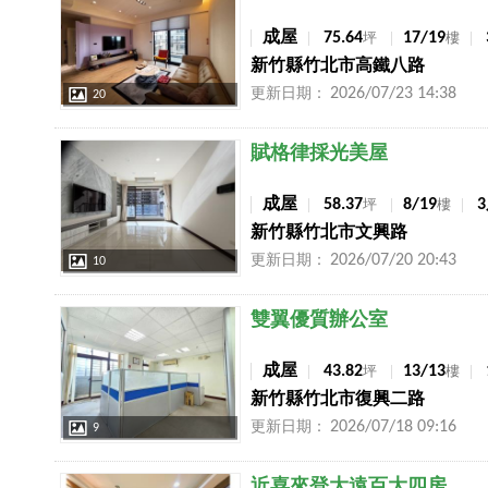
成屋
75.64
17/19
坪
樓
新竹縣竹北市高鐵八路
2026/07/23 14:38
更新日期：
20
店長推薦
賦格律採光美屋
成屋
58.37
8/19
坪
樓
新竹縣竹北市文興路
2026/07/20 20:43
更新日期：
10
店長推薦
雙翼優質辦公室
成屋
43.82
13/13
坪
樓
新竹縣竹北市復興二路
2026/07/18 09:16
更新日期：
9
店長推薦
近喜來登大遠百大四房