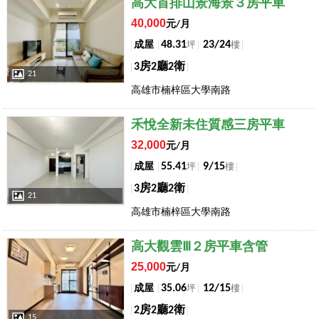
店長推薦
高大首排山景海景３房平車
40,000
元/月
48.31
23/24
成屋
坪
樓
3房2廳2衛
21
高雄市楠梓區大學南路
店長推薦
禾悅全新未住質感三房平車
32,000
元/月
55.41
9/15
成屋
坪
樓
3房2廳2衛
21
高雄市楠梓區大學南路
店長推薦
高大觀雲Ⅲ２房平車含管
25,000
元/月
35.06
12/15
成屋
坪
樓
2房2廳2衛
15