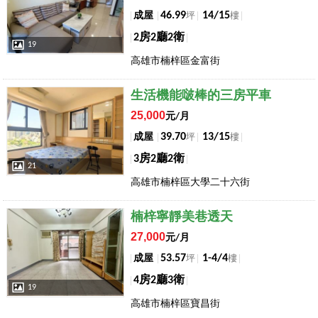
46.99
14/15
成屋
坪
樓
2房2廳2衛
19
高雄市楠梓區金富街
店長推薦
生活機能啵棒的三房平車
25,000
元/月
39.70
13/15
成屋
坪
樓
3房2廳2衛
21
高雄市楠梓區大學二十六街
店長推薦
楠梓寧靜美巷透天
27,000
元/月
53.57
1-4/4
成屋
坪
樓
4房2廳3衛
19
高雄市楠梓區寶昌街