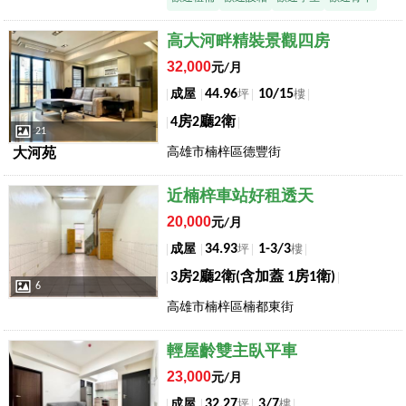
店長推薦
高大河畔精裝景觀四房
32,000
元/月
44.96
10/15
成屋
坪
樓
4房2廳2衛
21
高雄市楠梓區德豐街
大河苑
店長推薦
近楠梓車站好租透天
20,000
元/月
34.93
1-3/3
成屋
坪
樓
3房2廳2衛(含加蓋 1房1衛)
6
高雄市楠梓區楠都東街
店長推薦
輕屋齡雙主臥平車
23,000
元/月
32.27
3/7
成屋
坪
樓