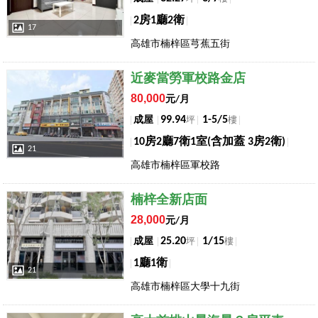
2房1廳2衛
17
高雄市楠梓區芎蕉五街
店長推薦
近麥當勞軍校路金店
80,000
元/月
99.94
1-5/5
成屋
坪
樓
10房2廳7衛1室(含加蓋 3房2衛)
21
高雄市楠梓區軍校路
店長推薦
楠梓全新店面
28,000
元/月
25.20
1/15
成屋
坪
樓
1廳1衛
21
高雄市楠梓區大學十九街