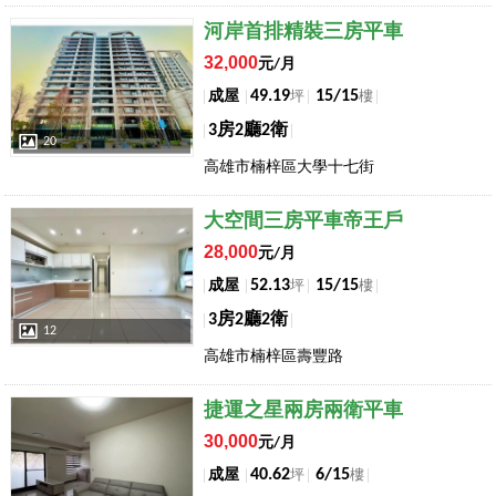
店長推薦
河岸首排精裝三房平車
32,000
元/月
49.19
15/15
成屋
坪
樓
3房2廳2衛
20
高雄市楠梓區大學十七街
店長推薦
大空間三房平車帝王戶
28,000
元/月
52.13
15/15
成屋
坪
樓
3房2廳2衛
12
高雄市楠梓區壽豐路
店長推薦
捷運之星兩房兩衛平車
30,000
元/月
40.62
6/15
成屋
坪
樓