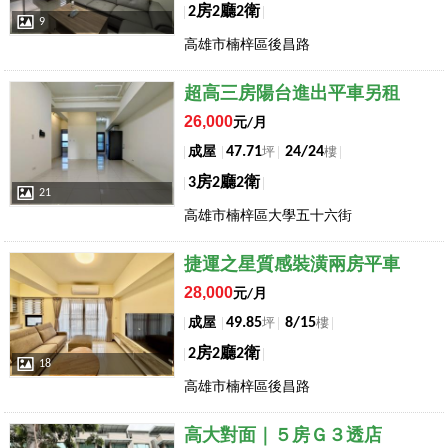
2房2廳2衛
9
高雄市楠梓區後昌路
店長推薦
超高三房陽台進出平車另租
26,000
元/月
47.71
24/24
成屋
坪
樓
3房2廳2衛
21
高雄市楠梓區大學五十六街
店長推薦
捷運之星質感裝潢兩房平車
28,000
元/月
49.85
8/15
成屋
坪
樓
2房2廳2衛
18
高雄市楠梓區後昌路
店長推薦
高大對面｜５房Ｇ３透店