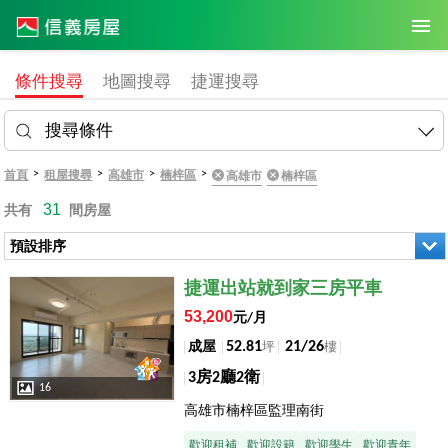
條件搜尋
地圖搜尋
捷運搜尋
搜尋條件
>
>
>
>
首頁
租屋搜尋
高雄市
楠梓區
高雄市
楠梓區
31
共有
間房屋
預設排序
店長推薦
捷運出站就到家三房平車
53,200
元/月
52.81
21/26
成屋
坪
樓
3房2廳2衛
16
高雄市楠梓區監理南街
歡迎租補
歡迎設籍
歡迎學生
歡迎青年