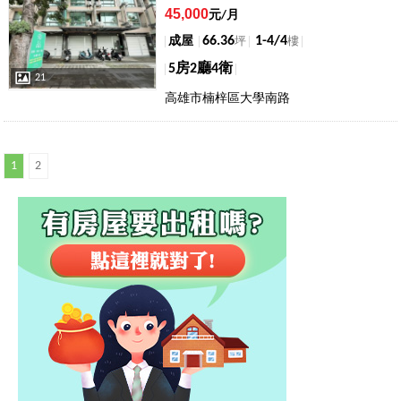
45,000
元/月
66.36
1-4/4
成屋
坪
樓
5房2廳4衛
21
高雄市楠梓區大學南路
1
2