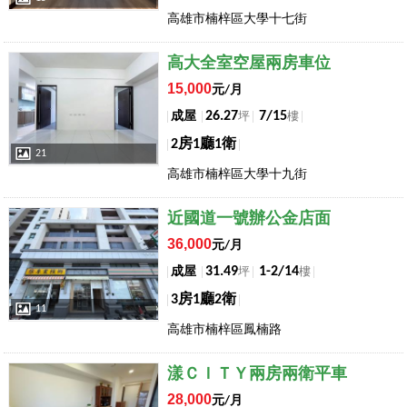
高雄市楠梓區大學十七街
店長推薦
高大全室空屋兩房車位
15,000
元/月
26.27
7/15
成屋
坪
樓
2房1廳1衛
21
高雄市楠梓區大學十九街
店長推薦
近國道一號辦公金店面
36,000
元/月
31.49
1-2/14
成屋
坪
樓
3房1廳2衛
11
高雄市楠梓區鳳楠路
店長推薦
漾ＣＩＴＹ兩房兩衛平車
28,000
元/月