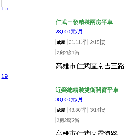
15
店長推薦
仁武三發精裝兩房平車
元/月
28,000
坪
樓
31.11
2/15
成屋
2房2廳1衛
高雄市仁武區京吉三路
19
店長推薦
近榮總精裝雙衛開窗平車
元/月
38,000
坪
樓
43.80
3/14
成屋
2房2廳2衛
高雄市仁武區霞海路