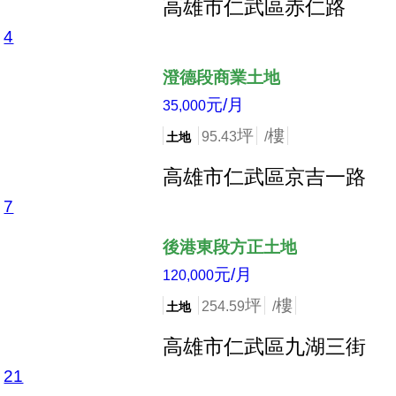
高雄市仁武區赤仁路
4
店長推薦
澄德段商業土地
元/月
35,000
坪
樓
95.43
/
土地
高雄市仁武區京吉一路
7
店長推薦
後港東段方正土地
元/月
120,000
坪
樓
254.59
/
土地
高雄市仁武區九湖三街
21
店長推薦