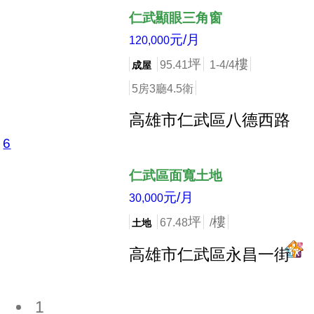
仁武顯眼三角窗
元/月
120,000
坪
樓
95.41
1-4/4
成屋
5房3廳4.5衛
高雄市仁武區八德西路
6
店長推薦
仁武區面寬土地
元/月
30,000
坪
樓
67.48
/
土地
高雄市仁武區永昌一街
1