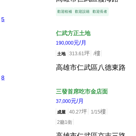
歡迎租補
歡迎設籍
歡迎長者
5
店長推薦
仁武方正土地
元/月
190,000
坪
樓
313.61
/
土地
高雄市仁武區八德東路
8
店長推薦
三發首席吃市金店面
元/月
37,000
坪
樓
40.27
1/15
成屋
2廳1衛
高雄市仁武區京吉三路