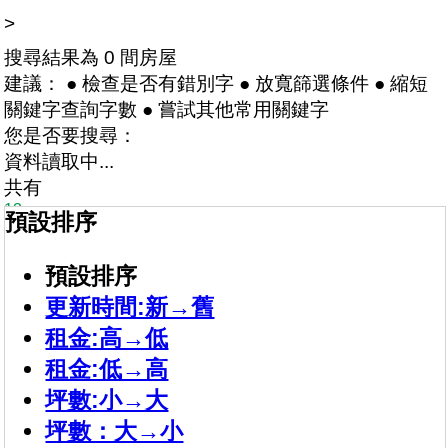
>
搜尋結果為 0 間房屋
建議： ● 檢查是否有錯別字 ● 放寬篩選條件 ● 縮短
關鍵字查詢字數 ● 嘗試其他常用關鍵字
您是否要搜尋：
資料讀取中...
共有
13
預設排序
間房屋
5
店長推薦
預設排序
仁武正路寬敞透店
更新時間:新→舊
元/月
20,000
租金:高→低
坪
樓
13.99
1/3
租金:低→高
成屋
坪數:小→大
1廳1衛
坪數：大→小
高雄市仁武區八德西路