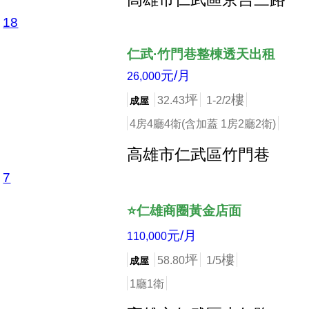
18
店長推薦
仁武·竹門巷整棟透天出租
元/月
26,000
坪
樓
32.43
1-2/2
成屋
4房4廳4衛(含加蓋 1房2廳2衛)
高雄市仁武區竹門巷
7
店長推薦
⭐仁雄商圈黃金店面
元/月
110,000
坪
樓
58.80
1/5
成屋
1廳1衛