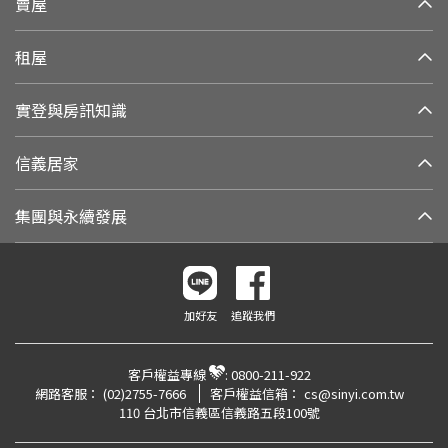
賣屋
租屋
實登與房訊知識
信義居家
集團與永續發展
加好友
追蹤我們
客戶權益專線
:
0800-211-922
網路客服：
(02)2755-7666
客戶權益信箱：
cs@sinyi.com.tw
110 台北市信義區信義路五段100號