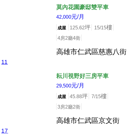
莫內花園豪邸雙平車
元/月
42,000
坪
樓
125.62
15/15
成屋
4房2廳4衛
高雄市仁武區慈惠八街
11
店長推薦
耘川視野好三房平車
元/月
29,500
坪
樓
45.88
7/15
成屋
3房2廳2衛
高雄市仁武區京文街
17
店長推薦