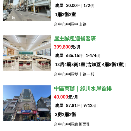
30.00
1/2
成屋
坪
樓
1廳2衛2室
16
台中市中區中山路
店長推薦
屋主誠租適補習班
399,800
元/月
636.16
1-4/4
成屋
坪
樓
13房4廳8衛1室(含加蓋 4廳8衛1室)
21
台中市中區雙十路一段
店長推薦
中區商辦｜綠川水岸首排
40,000
元/月
87.81
9/12
成屋
坪
樓
3房2廳2衛
21
台中市中區綠川西街