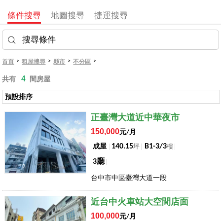
條件搜尋
地圖搜尋
捷運搜尋
搜尋條件
>
>
>
>
首頁
租屋搜尋
縣市
不分區
4
共有
間房屋
預設排序
店長推薦
正臺灣大道近中華夜市
150,000
元/月
140.15
B1-3/3
成屋
坪
樓
3廳
12
台中市中區臺灣大道一段
店長推薦
近台中火車站大空間店面
100,000
元/月