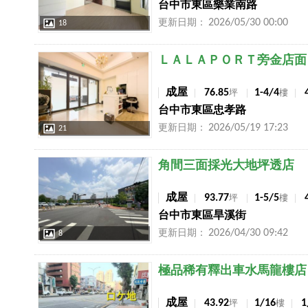
台中市東區樂業南路
2026/05/30 00:00
更新日期：
18
店長推薦
ＬＡＬＡＰＯＲＴ旁金店面
成屋
76.85
1-4/4
坪
樓
台中市東區忠孝路
2026/05/19 17:23
更新日期：
21
店長推薦
角間三面採光大地坪透店
成屋
93.77
1-5/5
坪
樓
台中市東區旱溪街
2026/04/30 09:42
更新日期：
8
店長推薦
極品稀有釋出車水馬龍樓店
成屋
43.92
1/16
坪
樓