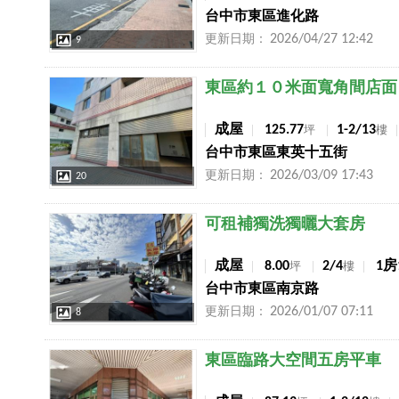
台中市東區進化路
2026/04/27 12:42
更新日期：
9
店長推薦
東區約１０米面寬角間店面
成屋
125.77
1-2/13
坪
樓
台中市東區東英十五街
2026/03/09 17:43
更新日期：
20
店長推薦
可租補獨洗獨曬大套房
成屋
8.00
2/4
1房
坪
樓
台中市東區南京路
2026/01/07 07:11
更新日期：
8
店長推薦
東區臨路大空間五房平車