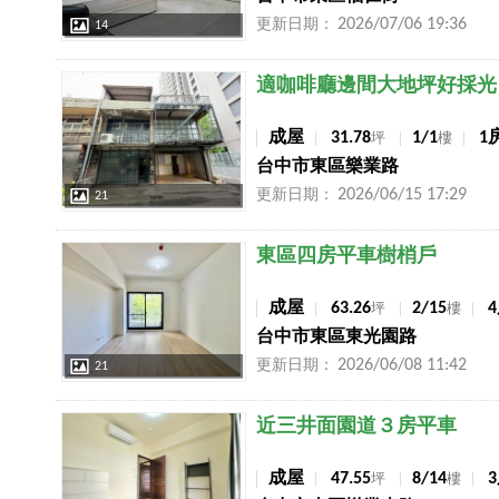
2026/07/06 19:36
更新日期：
14
店長推薦
適咖啡廳邊間大地坪好採光
成屋
31.78
1/1
1
坪
樓
台中市東區樂業路
2026/06/15 17:29
更新日期：
21
店長推薦
東區四房平車樹梢戶
成屋
63.26
2/15
坪
樓
台中市東區東光園路
2026/06/08 11:42
更新日期：
21
店長推薦
近三井面園道３房平車
成屋
47.55
8/14
坪
樓