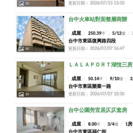
2026/07/13 13:10
更新日期：
10
店長推薦
台中火車站對面整層商辦
成屋
250.39
5/12
坪
樓
台中市東區復興路四段
2026/07/07 16:47
更新日期：
16
店長推薦
ＬＡＬＡＰＯＲＴ湖悅三房
成屋
50.14
9/10
坪
樓
台中市東區樂業一路
2026/07/07 10:30
更新日期：
10
店長推薦
台中公園旁宜居仄仄套房
成屋
8.00
3/4
1房
坪
樓
台中市東區福仁街