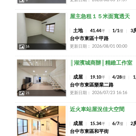
2026/08/03 17:39
更新日期：
8
店長推薦
屋主急租１５米面寬透天
土地
41.44
1/1
3
坪
樓
台中市東區十甲路
2026/08/01 00:00
更新日期：
16
店長推薦
║湖濱城商辦║精緻工作室
成屋
19.10
4/28
坪
樓
台中市東區樂業二路
2026/07/23 16:16
更新日期：
21
店長推薦
近火車站屋況佳大空間
成屋
15.34
6/7
2
坪
樓
台中市東區和平街