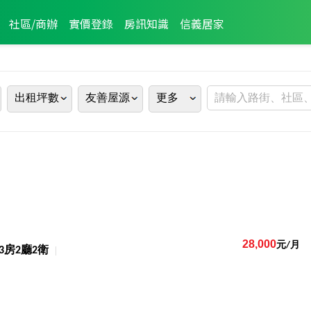
社區/商辦
實價登錄
房訊知識
信義居家
出租坪數
友善屋源
更多
28,000
元/月
3房2廳2衛