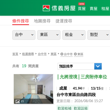
買屋
賣屋
租屋
條件搜尋
地圖搜尋
捷運搜尋
台中
東區
租金
類型
>
>
>
>
首頁
租屋搜尋
台中市
東區
台中市
東區
19
共有
間房屋
預設排序
店長推薦
║允將澄境║三房附停車位
成屋
41.94
13/15
坪
樓
台中市東區自由路四段
2026/08/06 15:27
更新日期：
21
歡迎租補
歡迎設籍