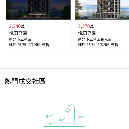
2,240
2,270
萬
萬
悅田吾澍
悅田吾澍
新北市三重區
新北市三重區長元街
建坪
25.75
2房2廳
預售
建坪
26.71
2房2廳
預售
熱門成交社區