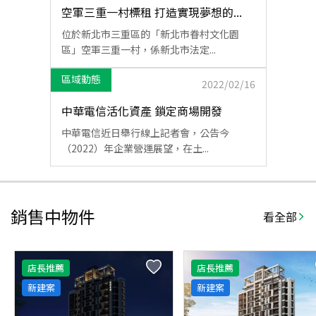
空軍三重一村標租 打造實現夢想的...
位於新北市三重區的「新北市眷村文化園
區」空軍三重一村，係新北市法定...
區域動態
2022/02/16
中華電信活化資產 鎖定商場開發
中華電信近日舉行線上記者會，公告今
（2022）年企業營運展望，在土...
銷售中物件
看全部
店長推薦
店長推薦
新建案
新建案