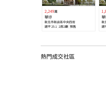
2,249
1,
萬
華垿
華
新北市新店區中央四街
新
建坪
25.1
2房2廳
預售
建
熱門成交社區