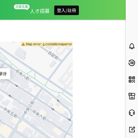
信義房屋華垿
人才招募
登入/註冊
華垿