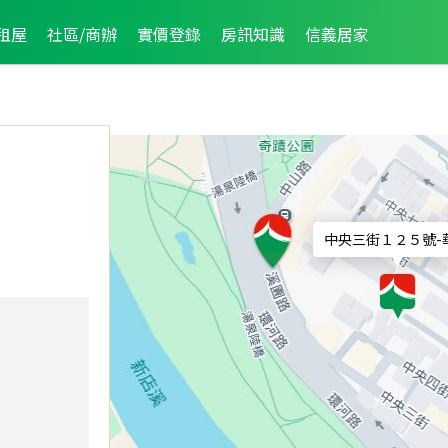
租屋
社區/商辦
實價登錄
房訊知識
信義居家
中央三街１２５號
-