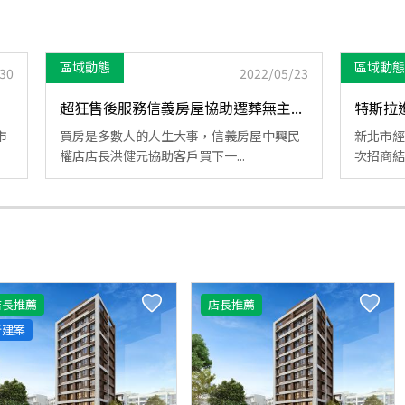
區域動態
區域動態
30
2022/05/23
超狂售後服務信義房屋協助遷葬無主...
特斯拉進
市
買房是多數人的人生大事，信義房屋中興民
新北市經
權店店長洪健元協助客戶買下一...
次招商結
店長推薦
店長推薦
新建案