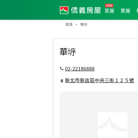
買屋
賣屋
首頁
華垿
華垿
02-22186888
新北市新店區中央三街１２５號