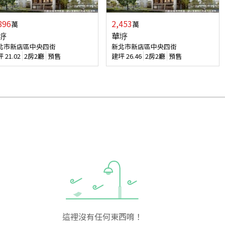
896
2,453
萬
萬
垿
華垿
北市新店區中央四街
新北市新店區中央四街
坪
21.02
2房2廳
預售
建坪
26.46
2房2廳
預售
這裡沒有任何東西唷！