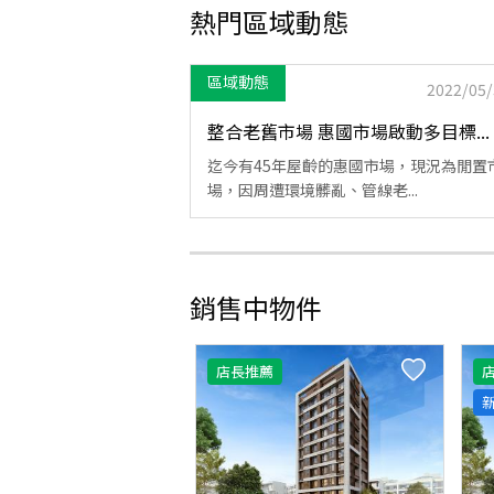
熱門區域動態
區域動態
2022/05/
整合老舊市場 惠國市場啟動多目標...
迄今有45年屋齡的惠國市場，現況為閒置
場，因周遭環境髒亂、管線老...
銷售中物件
店長推薦