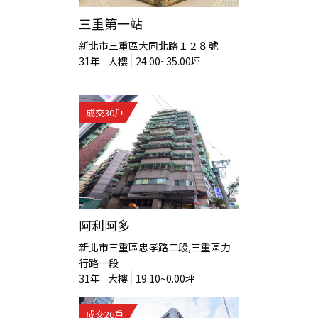
三重第一站
新北市三重區大同北路１２８號
31
年
大樓
24.00~35.00
坪
成交
30
戶
阿利阿多
新北市三重區忠孝路二段,三重區力
行路一段
31
年
大樓
19.10~0.00
坪
成交
26
戶