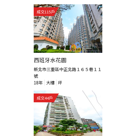
成交
115
戶
西班牙水花園
新北市三重區中正北路１６５巷１１
號
18
年
大樓
坪
成交
44
戶