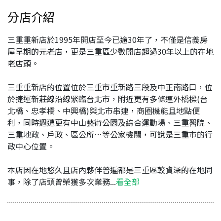
分店介紹
三重重新店於1995年開店至今已逾30年了，不僅是信義房
屋早期的元老店，更是三重區少數開店超過30年以上的在地
老店頭。
三重重新店的位置位於三重市重新路三段及中正南路口，位
於捷運新莊線沿線緊臨台北市，附近更有多條連外橋樑(台
北橋、忠孝橋、中興橋)與北市串連，商圈機能且地點便
利，同時週遭更有中山藝術公園及綜合運動場、三重醫院、
三重地政、戶政、區公所…等公家機關，可說是三重市的行
政中心位置。
本店因在地悠久且店內夥伴普遍都是三重區較資深的在地同
事，除了店頭曾榮獲多次業務...
看全部