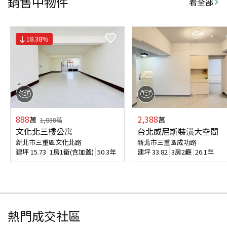
銷售中物件
看全部
18.38
%
888
2,388
萬
萬
1,088
萬
文化北三樓公寓
台北威尼斯裝潢大空間
新北市三重區文化北路
新北市三重區成功路
建坪
15.73
1房1衛(含加蓋)
50.3年
建坪
33.82
3房2廳
26.1年
熱門成交社區