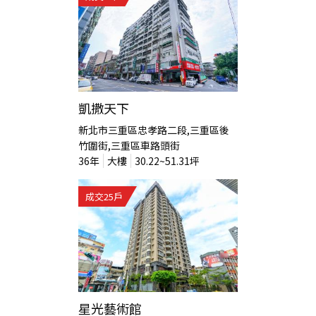
凱撒天下
新北市三重區忠孝路二段,三重區後
竹圍街,三重區車路頭街
36
年
大樓
30.22~51.31
坪
成交
25
戶
星光藝術館