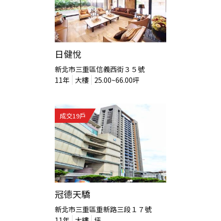
日健悅
新北市三重區信義西街３５號
11
年
大樓
25.00~66.00
坪
成交
19
戶
冠德天驕
新北市三重區重新路三段１７號
11
年
大樓
坪