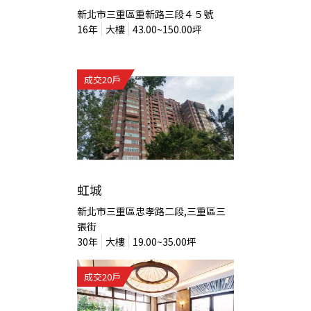
新北市三重區重新路三段４５號
16
年
大樓
43.00~150.00
坪
成交
20
戶
虹城
新北市三重區忠孝路二段,三重區三
張街
30
年
大樓
19.00~35.00
坪
成交
20
戶