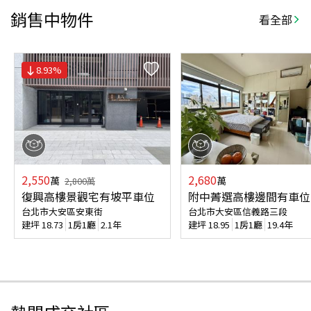
銷售中物件
看全部
8.93
%
2,550
2,680
萬
萬
2,800
萬
復興高樓景觀宅有坡平車位
附中菁選高樓邊間有車位
台北市大安區安東街
台北市大安區信義路三段
建坪
18.73
1房1廳
2.1年
建坪
18.95
1房1廳
19.4年