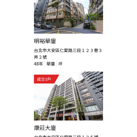
明裕華廈
台北市大安區仁愛路三段１２３巷３
弄２號
48
年
華廈
坪
成交
3
戶
康莊大廈