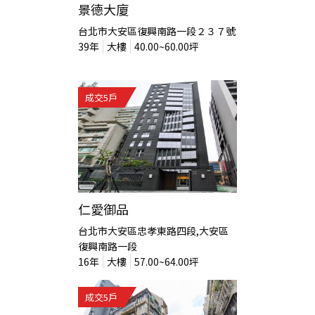
景德大廈
台北市大安區復興南路一段２３７號
39
年
大樓
40.00~60.00
坪
成交
5
戶
仁愛御品
台北市大安區忠孝東路四段,大安區
復興南路一段
16
年
大樓
57.00~64.00
坪
成交
5
戶