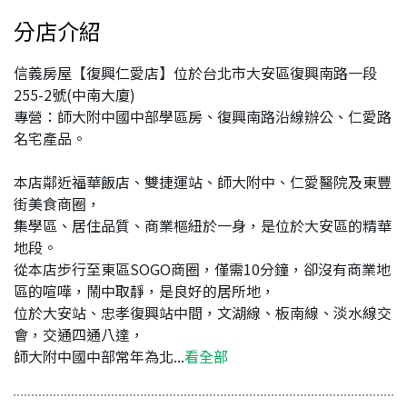
分店介紹
信義房屋【復興仁愛店】位於台北市大安區復興南路一段
255-2號(中南大廈)
專營：師大附中國中部學區房、復興南路沿線辦公、仁愛路
名宅產品。
本店鄰近福華飯店、雙捷運站、師大附中、仁愛醫院及東豐
街美食商圈，
集學區、居住品質、商業樞紐於一身，是位於大安區的精華
地段。
從本店步行至東區SOGO商圈，僅需10分鐘，卻沒有商業地
區的喧嘩，鬧中取靜，是良好的居所地，
位於大安站、忠孝復興站中間，文湖線、板南線、淡水線交
會，交通四通八達，
師大附中國中部常年為北...
看全部