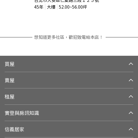
台北市大安區仁愛路三段１２５號
45
年
大樓
52.00~56.00
坪
想知道更多社區，歡迎致電給本店！
買屋
賣屋
租屋
實登與房訊知識
信義居家