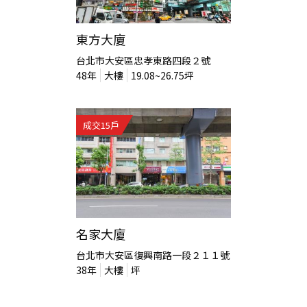
東方大廈
台北市大安區忠孝東路四段２號
48
年
大樓
19.08~26.75
坪
成交
15
戶
名家大廈
台北市大安區復興南路一段２１１號
38
年
大樓
坪