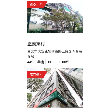
成交
13
戶
正義東村
台北市大安區忠孝東路三段２４８巷
９號
44
年
華廈
38.00~38.00
坪
成交
6
戶