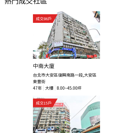
熱門成交社區
成交
86
戶
中南大廈
台北市大安區復興南路一段,大安區
東豐街
47
年
大樓
8.00~45.00
坪
成交
15
戶