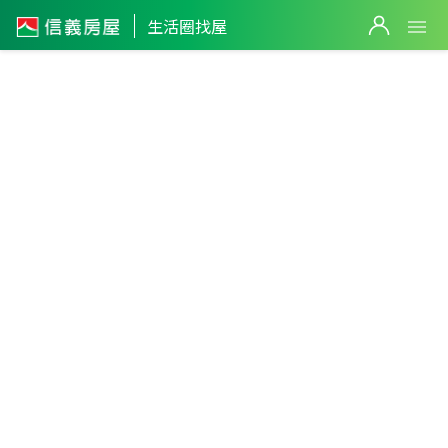
生活圈找屋
埔鹽鄉
彰化縣
・
全區
不限生活圈
溪湖鎮
二林鎮
田尾
埤頭鄉