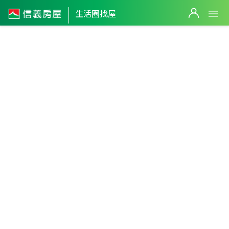
士林區
生活圈找屋
中山區
台北市
・
全區
不限生活圈
內湖區
大同區
松山區
中正區
南港區
信義區
萬華區
大安區
文山區