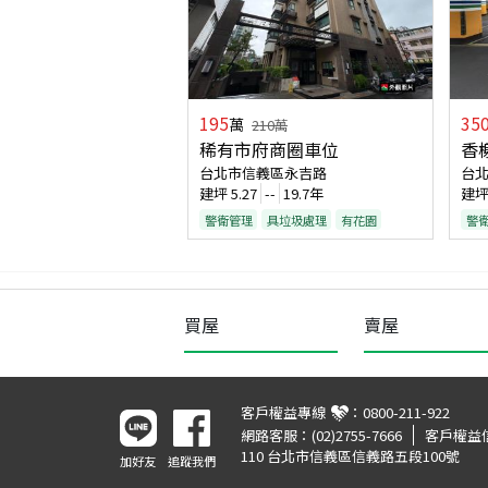
195
35
萬
210
萬
稀有市府商圈車位
香
台北市信義區永吉路
台
建坪
5.27
--
19.7年
建
警衛管理
具垃圾處理
有花園
警
買屋
賣屋
客戶權益專線
：
0800-211-922
網路客服：
(02)2755-7666
客戶權益
110 台北市信義區信義路五段100號
加好友
追蹤我們