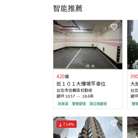
智能推薦
420
39
萬
近１０１大樓坡平車位
大
台北市信義區松勤街
台
建坪
10.57
--
18.6年
建
有裝潢
警衛管理
具垃圾處理
警
7.14
%