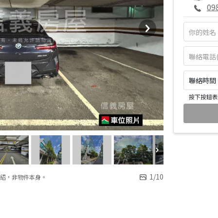
09
聯絡時間：皆
按下按鈕表
1
/
10
紹，非物件本身。