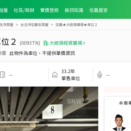
租屋
社區/商辦
實價登錄
房訊知識
信義居家
北市買屋
台北市信義區買屋
信義★大統領廣場★車位２
車位２
(0093TN)
大統領經貿廣場
單價
此物件為車位，不提供單價資訊
33.2年
--
--
單售車位
本案