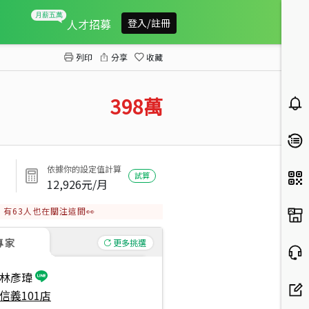
信義★大統領廣場★車位２
人才招募
登入/註冊
列印
分享
收藏
398
萬
依據你的設定值計算
試算
12,926
元/月
有
63
人也在關注這間👀
專家
更多挑選
林彥瑋
信義101店