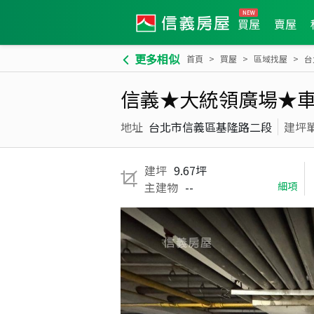
買屋
賣屋
更多相似
首頁
買屋
區域找屋
台
信義★大統領廣場★
地址
台北市信義區基隆路二段
建坪
建坪
9.67坪
主建物
--
細項