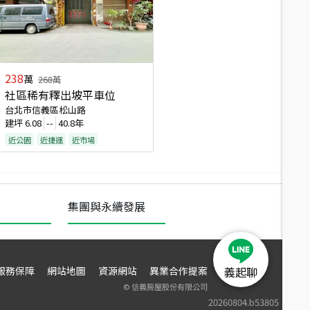
238
萬
268
萬
社區稀有釋出坡平車位
台北市信義區松山路
建坪
6.08
--
40.8年
近公園
近捷運
近市場
集團與永續發展
服務保障
網站地圖
資源網站
異業合作提案
義起聊
©
信義房屋股份有限公司
20260804.b53805