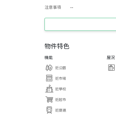
注意事項
--
物件特色
機能
屋況
近公園
近市場
近學校
近超市
近捷運