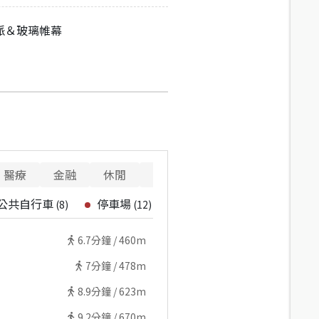
派＆玻璃帷幕
醫療
金融
休閒
寵物
警消
重要設施
公共自行車
停車場
(
8
)
(
12
)
6.7
分鐘 /
460m
7
分鐘 /
478m
8.9
分鐘 /
623m
9.2
分鐘 /
670m