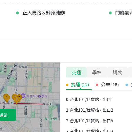
正大馬路＆鋼骨純辦
門廳氣
交通
學校
購物
捷運
公車
(
12
)
(
18
)
0
台北101/世貿站 - 出口1
1
台北101/世貿站 - 出口2
機能
2
台北101/世貿站 - 出口5
3
台北101/世貿站 - 出口3