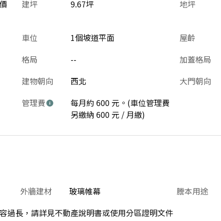
價
建坪
9.67坪
地坪
車位
1個坡道平面
屋齡
格局
--
加蓋格局
建物朝向
西北
大門朝向
管理費
每月約 600 元。(車位管理費
另繳納 600 元 / 月繳)
外牆建材
玻璃帷幕
謄本用途
容過長，請詳見不動產說明書或使用分區證明文件