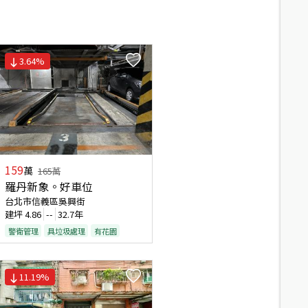
3.64
%
159
萬
165
萬
羅丹新象。好車位
台北市信義區吳興街
建坪
4.86
--
32.7年
警衛管理
具垃圾處理
有花園
11.19
%