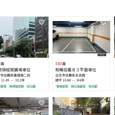
0
380
萬
萬
統領經貿廣場車位
和暘信義Ｂ３平面車位
北市信義區基隆路二段
台北市信義區永吉路
坪
11.49
--
33.2年
建坪
10.68
--
8.6年
衛管理
無障礙空間
近公園
警衛管理
具垃圾處理
有花園