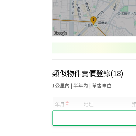
類似物件實價登錄
(
18
)
1公里內 | 半年內 | 單售車位