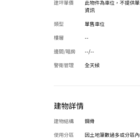
建坪單價
此物件為車位，不提供單
資訊
類型
單售車位
樓層
--
邊間/暗房
--/--
警衛管理
全天候
建物詳情
建物結構
鋼骨
使用分區
因土地筆數過多或分區內