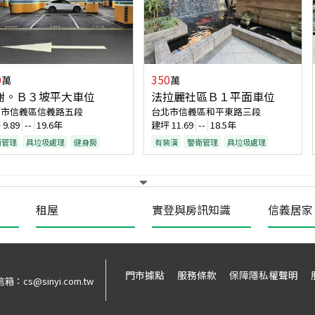
0
350
萬
萬
榭。Ｂ３坡平大車位
法拉麗社區Ｂ１平面車位
北市信義區信義路五段
台北市信義區和平東路三段
坪
9.89
--
19.6年
建坪
11.69
--
18.5年
衛管理
具垃圾處理
健身房
有裝潢
警衛管理
具垃圾處理
租屋
實登與房訊知識
信義居家
門市據點
服務條款
保障隱私權聲明
信箱：
cs@sinyi.com.tw