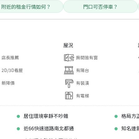
附近的租金行情如何？
門口可否停車？
屋況
店長推薦
房間皆有窗
2D/3D看屋
有陽台
新降價
有裝潢
有電梯
居住環境寧靜不吵雜
格局方
近66快速道路南北都通
知名連