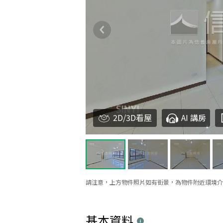
2D/3D看屋
AI 講房
請注意，上方物件照片如有街景，為物件附近環境介
基本資料