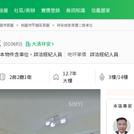
租屋
社區/商辦
實價登錄
房訊知識
信義居家
園市買屋
桃園市平鎮區買屋
祥安成家首選二房車位
位
(0106PJ)
大清祥安
本物件含車位，詳洽經紀人員
地坪單價
詳洽經紀人員
12.7年
2房2廳1衛
3樓/14樓
大樓
本區專家