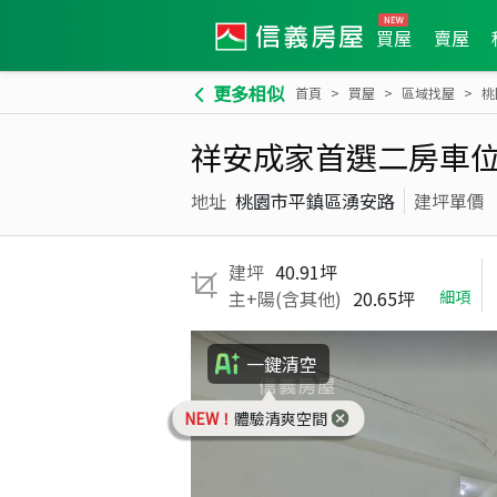
買屋
賣屋
更多相似
首頁
買屋
區域找屋
桃
祥安成家首選二房車
地址
桃園市平鎮區湧安路
建坪單價
建坪
40.91坪
主+陽(含其他)
20.65坪
細項
一鍵清空
NEW！
體驗清爽空間