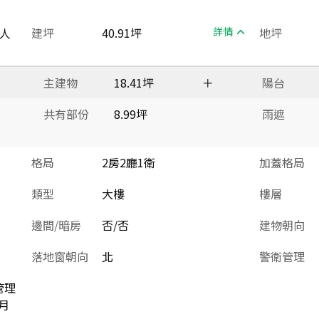
人
建坪
40.91坪
詳情
地坪
主建物
18.41坪
＋
陽台
共有部份
8.99坪
雨遮
格局
2房2廳1衛
加蓋格局
類型
大樓
樓層
邊間/暗房
否/否
建物朝向
落地窗朝向
北
警衛管理
管理
月