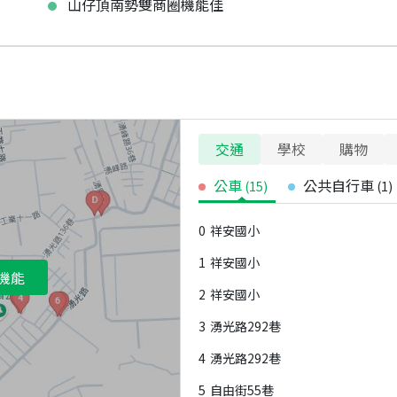
山仔頂南勢雙商圈機能佳
交通
學校
購物
公車
公共自行車
(
15
)
(
1
)
0
祥安國小
1
祥安國小
機能
2
祥安國小
3
湧光路292巷
4
湧光路292巷
5
自由街55巷