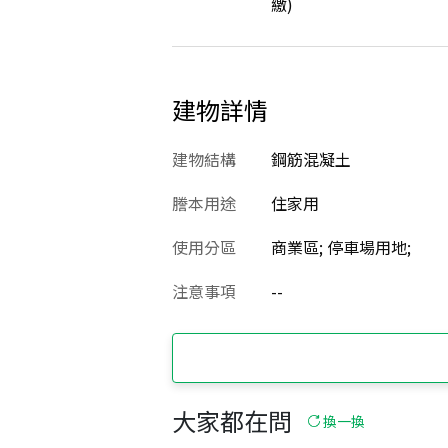
繳)
建物詳情
建物結構
鋼筋混凝土
謄本用途
住家用
使用分區
商業區; 停車場用地;
注意事項
--
大家都在問
換一換