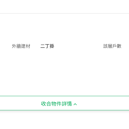
外牆建材
二丁掛
該層戶數
收合物件詳情