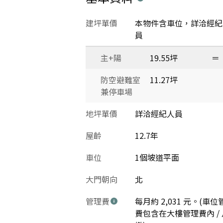
建坪單價
本物件含車位，詳洽經紀
員
主+陽
19.55坪
＝
防空避難室
11.27坪
兼停車場
地坪單價
詳洽經紀人員
屋齡
12.7年
車位
1個坡道平面
大門朝向
北
管理費
每月約 2,031 元。(車位
費包含在大樓管理費內 / 