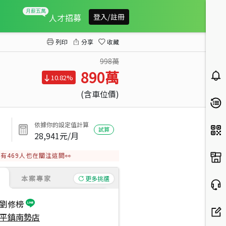
祥安成家首選二房車位
人才招募
登入/註冊
列印
分享
收藏
998萬
890
萬
10.82%
(含車位價)
依據你的設定值計算
試算
28,941
元/月
有
469
人也在關注這間👀
本案專家
更多挑選
劉修榜
平鎮南勢店