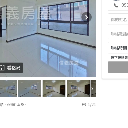
09
聯絡時間：皆
按下按鈕表
看格局
1
/
21
紹，非物件本身。