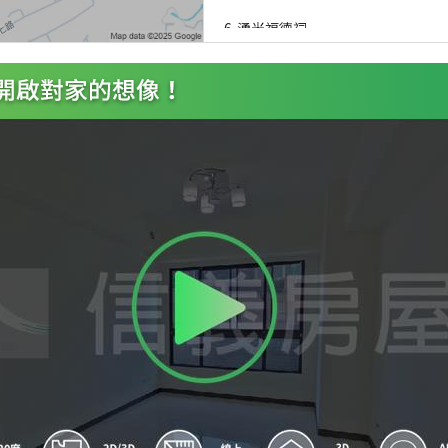
6
湧光福德祠
7
湧光福德祠
8
工業南路
9
宏嘉公司
A
宏嘉公司
B
頂好街
C
頂好街
D
湧光里集會所
E
湧光里集會所