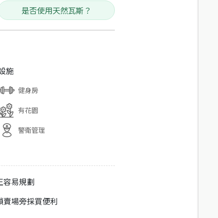
是否使用天然瓦斯？
設施
健身房
有花園
警衛管理
正容易規劃
鎖賣場旁採買便利