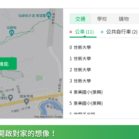
交通
學校
購物
公車
公共自行車
(
11
)
(
2
)
0
世新大學
1
世新大學
機能
2
世新大學
3
世新大學
4
景美國小(景興)
5
景美國小(景興)
6
復興派出所
7
復興派出所
8
景美國中