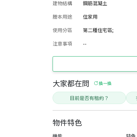
建物結構
鋼筋混凝土
謄本用途
住家用
使用分區
第二種住宅區;
注意事項
--
大家都在問
換一換
目前是否有租約？
物件特色
機能
特色