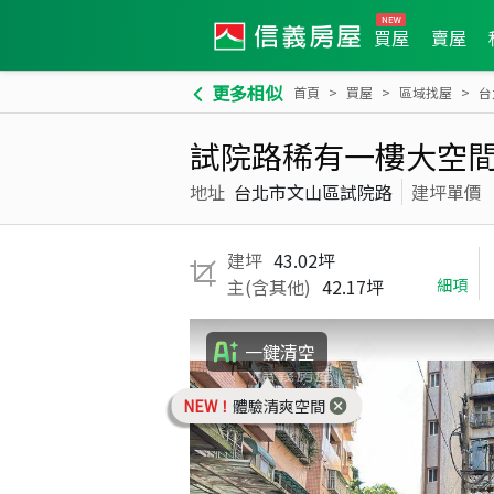
買屋
賣屋
更多相似
首頁
買屋
區域找屋
台
試院路稀有一樓大空
地址
台北市文山區試院路
建坪單價
建坪
43.02坪
主(含其他)
42.17坪
細項
一鍵清空
NEW！
體驗清爽空間