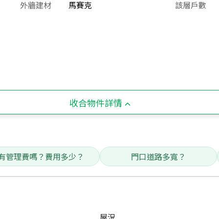
外牆建材
馬賽克
該層戶數
收合物件詳情
有管理費嗎？費用多少？
門口道路多寬？
屋況