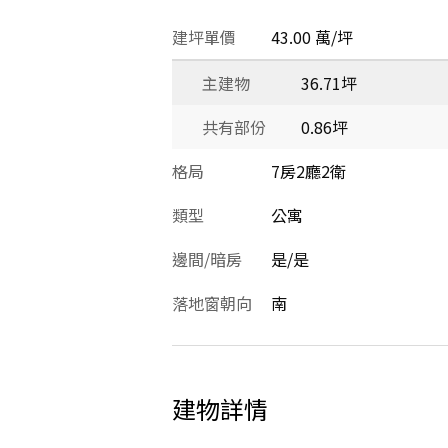
建坪單價
43.00 萬/坪
主建物
36.71坪
共有部份
0.86坪
格局
7房2廳2衛
類型
公寓
邊間/暗房
是/是
落地窗朝向
南
建物詳情