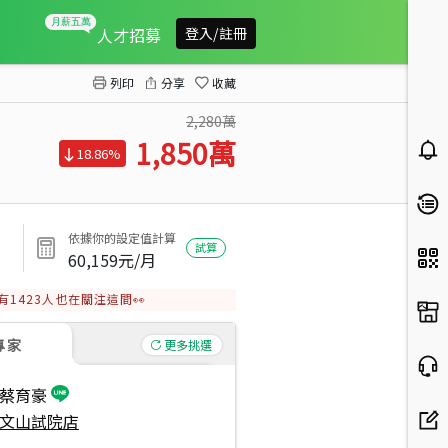
試院路稀有一樓大空間
人才招募
登入/註冊
列印
分享
收藏
2,280萬
1,850
萬
18.86%
依據你的設定值計算
試算
60,159
元/月
有
1423
人也在關注這間👀
專家
更多挑選
蔡育豪
文山試院店