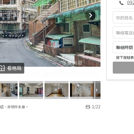
09
聯絡時間：皆
按下按鈕表
看格局
1
/
22
紹，非物件本身。