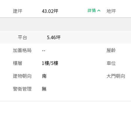
建坪
43.02坪
詳情
地坪
平台
5.46坪
加蓋格局
--
屋齡
樓層
1樓/5樓
車位
建物朝向
南
大門朝向
警衛管理
無