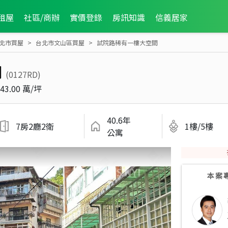
租屋
社區/商辦
實價登錄
房訊知識
信義居家
北市買屋
台北市文山區買屋
試院路稀有一樓大空間
間
(0127RD)
43.00 萬/坪
40.6年
7房2廳2衛
1樓/5樓
公寓
本案