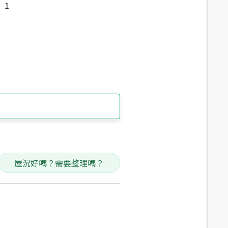
1
屋況好嗎？需要整理嗎？