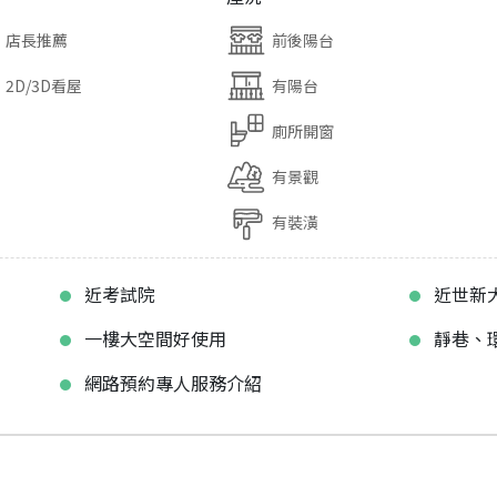
店長推薦
前後陽台
2D/3D看屋
有陽台
廁所開窗
有景觀
有裝潢
近考試院
近世新
一樓大空間好使用
靜巷、
網路預約專人服務介紹