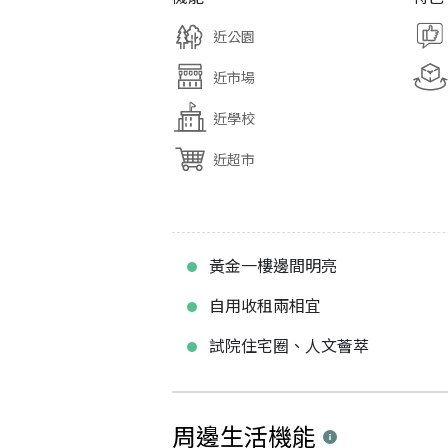
近公園
近市場
近學校
近超市
黃金一樓邊間明亮
自用收租兩相宜
試院住宅圈、人文薈萃
周邊生活機能