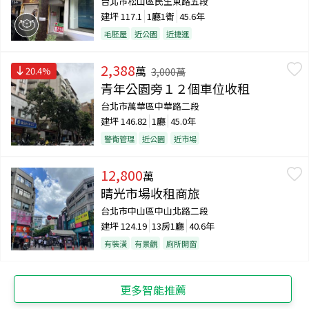
台北市松山區民生東路五段
建坪
117.1
1廳1衛
45.6年
毛胚屋
近公園
近捷運
2,388
萬
20.4
%
3,000
萬
青年公園旁１２個車位收租
台北市萬華區中華路二段
建坪
146.82
1廳
45.0年
警衛管理
近公園
近市場
12,800
萬
晴光市場收租商旅
台北市中山區中山北路二段
建坪
124.19
13房1廳
40.6年
有裝潢
有景觀
廁所開窗
更多智能推薦