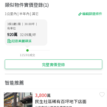
類似物件實價登錄
(
1
)
1公里內 | 半年內 | 其它
編輯篩選條件
3房1廳1衛
30.88
坪
|
|
有車位
920
萬
32.09
萬/坪
冠德美麗磺溪
115/01
成交
完整實價登錄
智能推薦
3,800
萬
民生社區稀有百坪地下店面