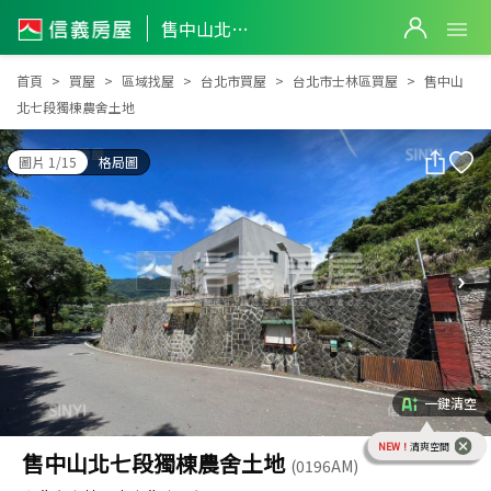
售中山北七段獨棟農舍土地
售中山北七段獨棟農舍土地
首頁
買屋
區域找屋
台北市買屋
台北市士林區買屋
售中山
北七段獨棟農舍土地
圖片 1/15
格局圖
一鍵清空
NEW！
清爽空間
售中山北七段獨棟農舍土地
(0196AM)