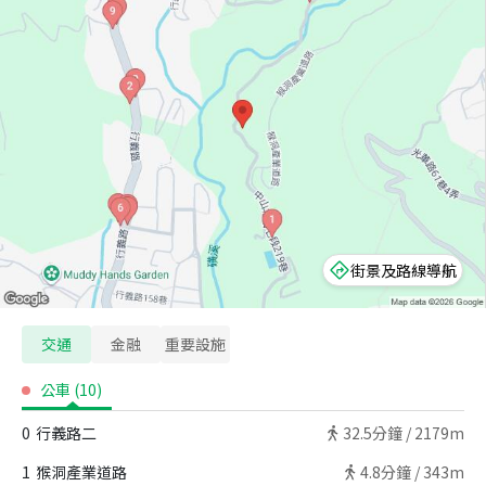
街景及路線導航
交通
金融
重要設施
公車
(
10
)
0
行義路二
32.5
分鐘 /
2179m
1
猴洞產業道路
4.8
分鐘 /
343m