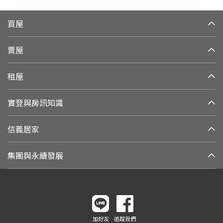
買屋
賣屋
租屋
實登與房訊知識
信義居家
集團與永續發展
加好友
追蹤我們