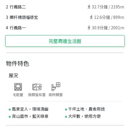
2
行義路二
32.7
分鐘 /
2195m
3
欄杆橋頭福德宮
12.6
分鐘 /
899m
4
行義路一
30.9
分鐘 /
2001m
完整周邊生活圈
物件特色
屋況
毛胚屋
房間皆有窗
廁所開窗
風景宜人，環境清幽
千坪土地．農舍用途
背山面市，藍天綠景
大坪數，使用方便