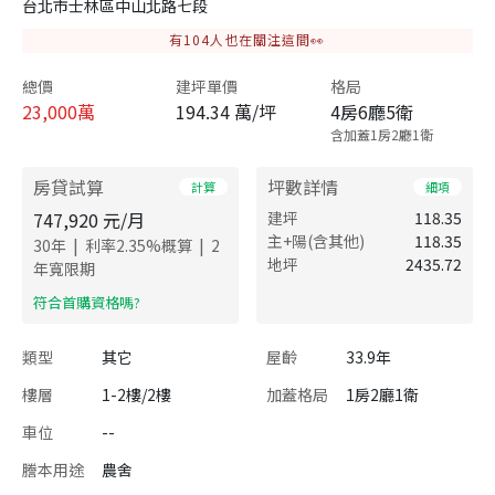
台北市士林區中山北路七段
有
104
人也在關注這間👀
總價
建坪單價
格局
23,000
萬
194.34 萬/坪
4房6廳5衛
含加蓋1房2廳1衛
房貸試算
坪數詳情
計算
細項
747,920
元/月
建坪
118.35
主+陽(含其他)
118.35
|
|
30
年
利率
2.35
%概算
2
地坪
2435.72
年寬限期
​符合首購資格嗎?
類型
其它
屋齡
33.9年
樓層
1-2樓/2樓
加蓋格局
1房2廳1衛
車位
--
謄本用途
農舍