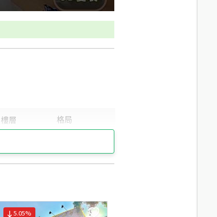
5.05
%