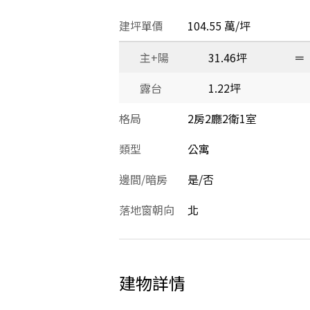
建坪單價
104.55 萬/坪
主+陽
31.46坪
＝
露台
1.22坪
格局
2房2廳2衛1室
類型
公寓
邊間/暗房
是/否
落地窗朝向
北
建物詳情