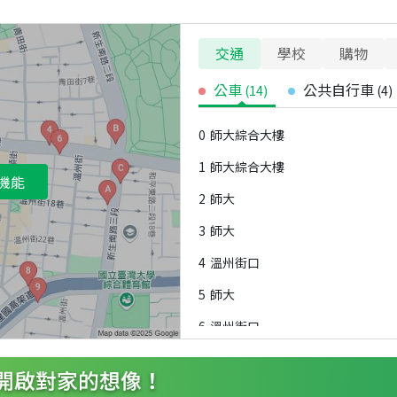
交通
學校
購物
公車
公共自行車
(
14
)
(
4
)
0
師大綜合大樓
1
師大綜合大樓
機能
2
師大
3
師大
4
溫州街口
5
師大
6
溫州街口
7
師大路
8
新民國小