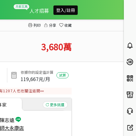
金華龍門設籍大土持美寓
人才招募
登入/註冊
列印
分享
收藏
3,680
萬
依據你的設定值計算
試算
119,667
元/月
有
1207
人也在關注這間👀
專家
更多挑選
陳志遠
師大永康店