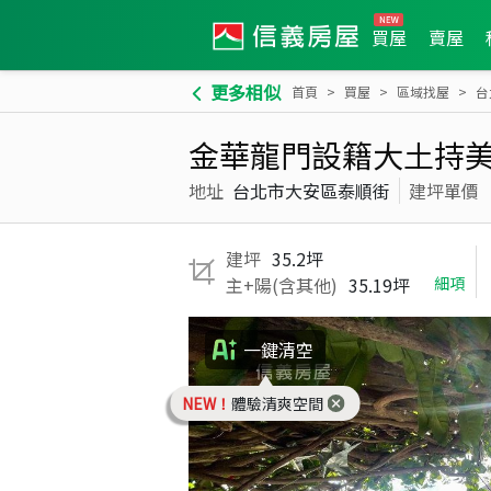
買屋
賣屋
更多相似
首頁
買屋
區域找屋
台
金華龍門設籍大土持
地址
台北市大安區泰順街
建坪單價
建坪
35.2坪
主+陽(含其他)
35.19坪
細項
一鍵清空
NEW！
體驗清爽空間