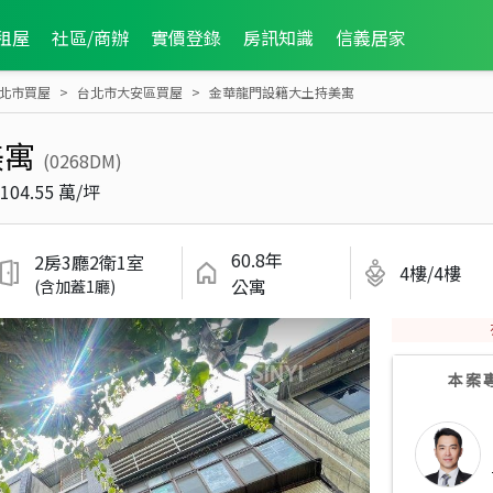
租屋
社區/商辦
實價登錄
房訊知識
信義居家
北市買屋
台北市大安區買屋
金華龍門設籍大土持美寓
美寓
(0268DM)
104.55 萬/坪
60.8年
2房3廳2衛1室
4樓/4樓
公寓
(含加蓋1廳)
本案