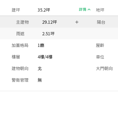
建坪
35.2坪
詳情
地坪
主建物
29.12坪
＋
陽台
雨遮
2.51坪
加蓋格局
1廳
屋齡
樓層
4樓/4樓
車位
建物朝向
北
大門朝向
警衛管理
無