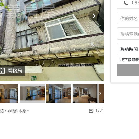
09
聯絡時間：皆
按下按鈕表
看格局
1
/
21
紹，非物件本身。