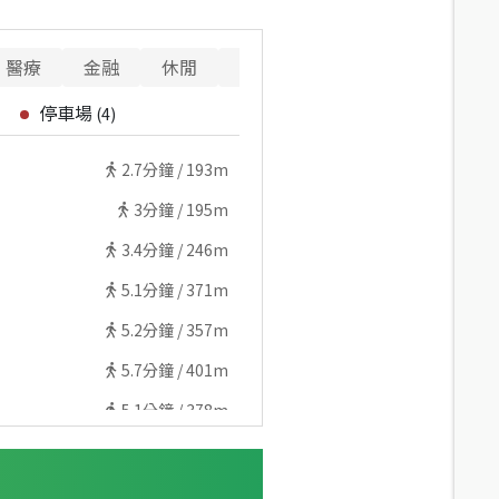
醫療
金融
休閒
寵物
警消
重要設施
停車場
(
4
)
2.7
分鐘 /
193m
3
分鐘 /
195m
3.4
分鐘 /
246m
5.1
分鐘 /
371m
5.2
分鐘 /
357m
5.7
分鐘 /
401m
5.1
分鐘 /
378m
5.9
分鐘 /
428m
8
分鐘 /
578m