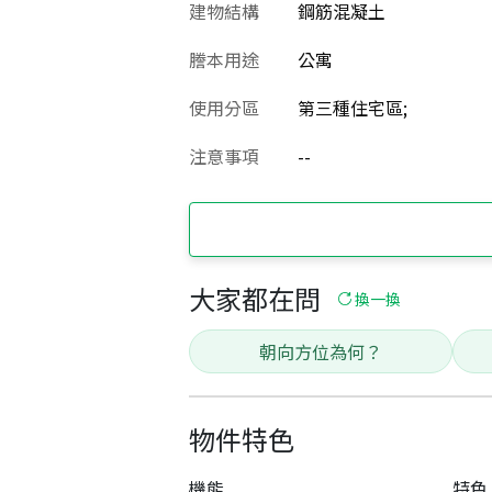
建物結構
鋼筋混凝土
謄本用途
公寓
使用分區
第三種住宅區;
注意事項
--
大家都在問
換一換
朝向方位為何？
物件特色
機能
特色