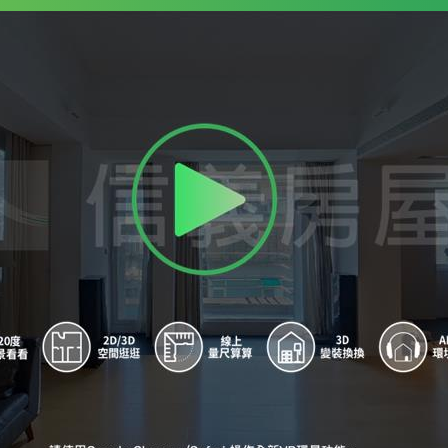
9
溫州街口
A
龍安國小(公務人力發展學院)
B
和平新生路口
C
龍安國小(公務人力發展學院)
D
羅斯福浦城街口