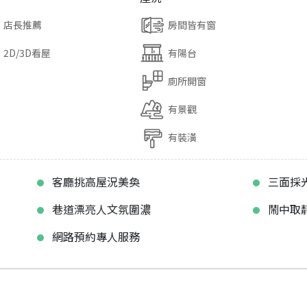
店長推薦
房間皆有窗
2D/3D看屋
有陽台
廁所開窗
有景觀
有裝潢
客廳挑高屋況美奐
三面採
巷道漂亮人文氛圍濃
鬧中取
網路預約專人服務