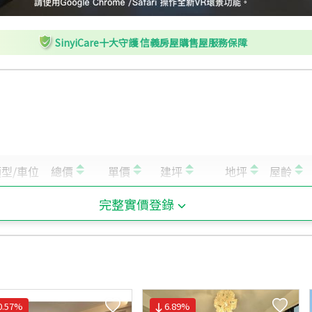
SinyiCare十大守護 信義房屋購售屋服務保障
完整實價登錄
0.57
%
6.89
%