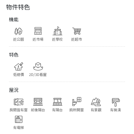
物件特色
機能
近公園
近市場
近學校
近超市
特色
低總價
2D/3D看屋
屋況
房間皆有窗
前後陽台
有陽台
廁所開窗
有景觀
有裝潢
有電梯