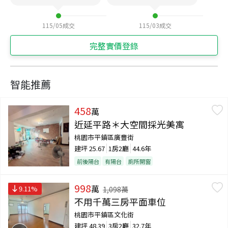
115/05
成交
115/03
成交
完整實價登錄
智能推薦
458
萬
近延平路＊大空間採光美寓
桃園市平鎮區廣豐街
建坪
25.67
1房2廳
44.6年
前後陽台
有陽台
廁所開窗
998
萬
9.11
%
1,098
萬
不用千萬三房平面車位
桃園市平鎮區文化街
建坪
48.39
3房2廳
32.7年