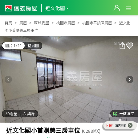
近文化國小首購美三房車位
近文化國小首購美三房車位
首頁
買屋
區域找屋
桃園市買屋
桃園市平鎮區買屋
近文化
國小首購美三房車位
圖片 1/20
格局圖
一鍵清空
3D看屋
AI 講房
NEW！
清爽空間
近文化國小首購美三房車位
(0288MX)