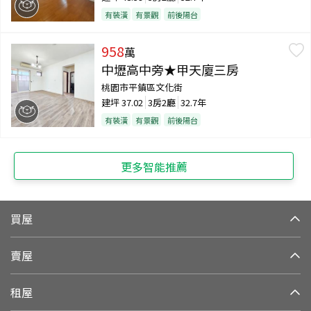
有裝潢
有景觀
前後陽台
958
萬
中壢高中旁★甲天廈三房
桃園市平鎮區文化街
建坪
37.02
3房2廳
32.7年
有裝潢
有景觀
前後陽台
更多智能推薦
買屋
賣屋
租屋