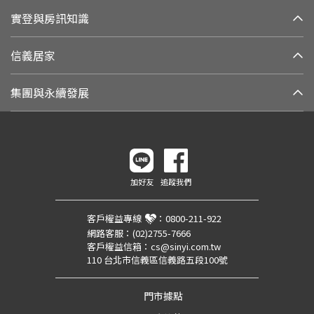
實登與房訊知識
信義居家
集團與永續發展
加好友
追蹤我們
客戶權益專線
：
0800-211-922
網路客服：
(02)2755-7666
客戶權益信箱：
cs@sinyi.com.tw
110 台北市信義區信義路五段100號
門市據點