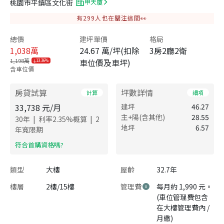
桃園市平鎮區文化街
甲天廈
有
299
人也在關注這間👀
總價
建坪單價
格局
1,038
萬
24.67 萬/坪(扣除
3房2廳2衛
1,198萬
車位價及車坪)
13.36%
含車位價
房貸試算
坪數詳情
計算
細項
33,738
元/月
建坪
46.27
主+陽(含其他)
28.55
|
|
30
年
利率
2.35
%概算
2
地坪
6.57
年寬限期
​符合首購資格嗎?
類型
大樓
屋齡
32.7年
樓層
2樓/15樓
管理費
每月約 1,990 元。
(車位管理費包含
在大樓管理費內 /
月繳)