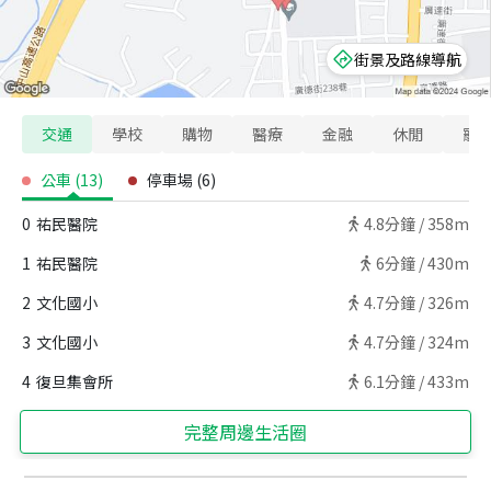
街景及路線導航
交通
學校
購物
醫療
金融
休閒
寵
公車
(
13
)
停車場
(
6
)
0
祐民醫院
4.8
分鐘 /
358m
1
祐民醫院
6
分鐘 /
430m
2
文化國小
4.7
分鐘 /
326m
3
文化國小
4.7
分鐘 /
324m
4
復旦集會所
6.1
分鐘 /
433m
完整周邊生活圈