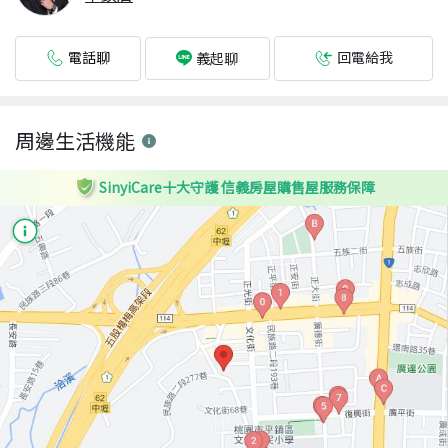
電話聊
回電給我
義起聊
周邊生活機能
SinyiCare十大守護 信義房屋購售屋服務保障