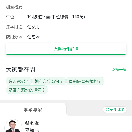
加蓋格局
--
車位
1個坡道平面(車位總價：140萬)
謄本用途
住家用
使用分區
住宅區;
完整物件詳情
大家都在問
換一換
有無電梯？
朝向方位為何？
目前是否有租約？
是否有漏水的情況？
本案專家
更多挑選
蔡名灝
平鎮店