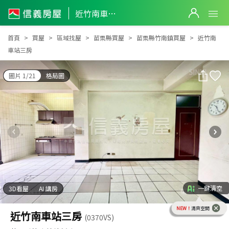
近竹南車站三房
近竹南車站三房
首頁
買屋
區域找屋
苗栗縣買屋
苗栗縣竹南鎮買屋
近竹南
車站三房
圖片 1/21
格局圖
一鍵清空
3D看屋
AI 講房
NEW！
清爽空間
近竹南車站三房
(0370VS)