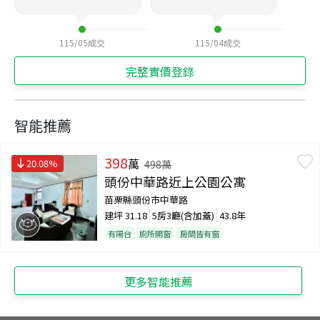
115/05
成交
115/04
成交
完整實價登錄
智能推薦
398
萬
20.08
%
498
萬
頭份中華路近上公園公寓
苗栗縣頭份市中華路
建坪
31.18
5房3廳(含加蓋)
43.8年
有陽台
廁所開窗
房間皆有窗
更多智能推薦