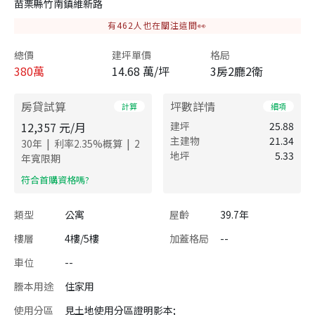
苗栗縣竹南鎮維新路
有
462
人也在關注這間👀
總價
建坪單價
格局
380
萬
14.68 萬/坪
3房2廳2衛
房貸試算
坪數詳情
計算
細項
12,357
元/月
建坪
25.88
主建物
21.34
|
|
30
年
利率
2.35
%概算
2
地坪
5.33
年寬限期
​符合首購資格嗎?
類型
公寓
屋齡
39.7年
樓層
4樓/5樓
加蓋格局
--
車位
--
謄本用途
住家用
使用分區
見土地使用分區證明影本;