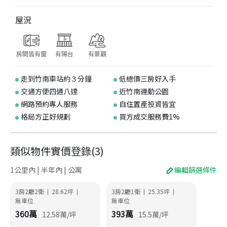
屋況
房間皆有窗
有陽台
有景觀
走到竹南車站約３分鐘
低總價三房好入手
交通方便四通八達
近竹南運動公園
網路預約專人服務
自住置產投資皆宜
格局方正好規劃
買方成交服務費1%
類似物件實價登錄
(
3
)
1公里內 | 半年內 | 公寓
編輯篩選條件
3房2廳2衛
28.62
坪
3房2廳1衛
25.35
坪
|
|
|
|
無車位
無車位
360
萬
393
萬
12.58
萬/坪
15.5
萬/坪