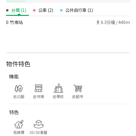
台鐵
(
1
)
公車
(
2
)
公共自行車
(
1
)
0
竹南站
6.3
分鐘 /
440m
物件特色
機能
近公園
近市場
近學校
近超市
特色
低總價
2D/3D看屋