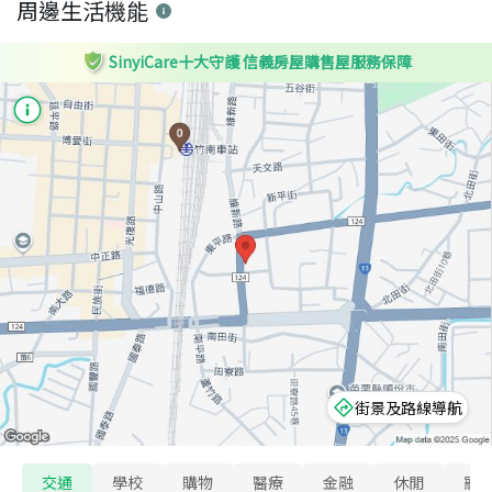
周邊生活機能
SinyiCare十大守護 信義房屋購售屋服務保障
街景及路線導航
交通
學校
購物
醫療
金融
休閒
寵