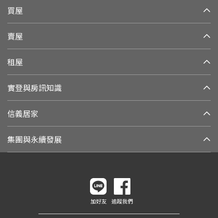
買屋
賣屋
租屋
實登與房訊知識
信義居家
集團與永續發展
加好友
追蹤我們