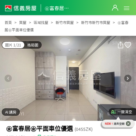
㊎富春居㊎平面車位優選
㊎富春居㊎平面車位優選
首頁
買屋
區域找屋
新竹市買屋
新竹市新竹市買屋
㊎富春
居㊎平面車位優選
圖片 1/21
格局圖
一鍵清空
AI 講房
NEW！
清爽空間
㊎富春居㊎平面車位優選
(0455ZK)