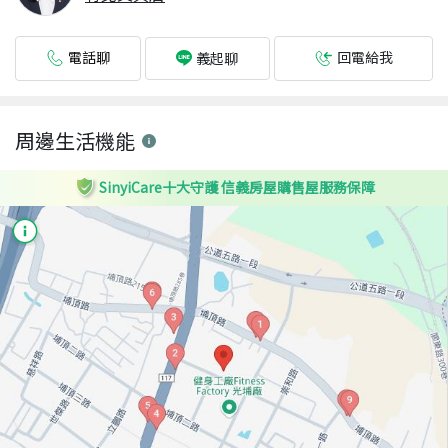
電話聊
回電給我
義起聊
周邊生活機能
SinyiCare十大守護 信義房屋購售屋服務保障