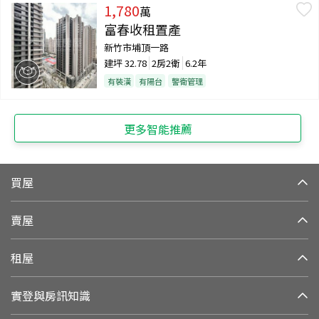
1,780
萬
富春收租置產
新竹市埔頂一路
建坪
32.78
2房2衛
6.2年
有裝潢
有陽台
警衛管理
更多智能推薦
買屋
賣屋
租屋
實登與房訊知識