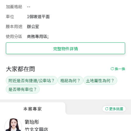
加蓋格局
--
車位
1個坡道平面
謄本用途
辦公室
使用分區
商務專用區;
完整物件詳情
大家都在問
換一換
附近是否有捷運/公車站？
格局為何？
土地屬性為何？
是否帶有車位？
本案專家
更多挑選
劉珆彤
竹北文興店