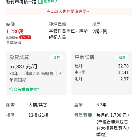
新竹市埔頂一路
富春居
有
123
人也在關注這間👀
總價
建坪單價
格局
1,780
萬
本物件含車位，詳洽
2房2衛
經紀人員
2,398萬
25.77%
含車位價
房貸試算
坪數詳情
計算
細項
57,883
元/月
建坪
32.78
主+陽
12.41
|
|
30
年
利率
2.35
%概算
2
地坪
2.97
年寬限期
​符合首購資格嗎?
類型
大樓/其它
屋齡
6.2年
樓層
13樓/21樓
管理費
每月約 1,700 元。
(車位管理費包含
在大樓管理費內 /
季繳)