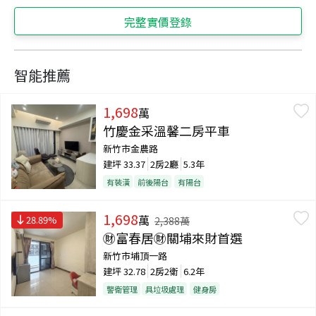
完整實價登錄
智能推薦
1,698
萬
竹慶金采溫馨二房平車
新竹市金農路
建坪
33.37
2房2廳
5.3年
有裝潢
前後陽台
有陽台
1,698
萬
28.89
%
2,388
萬
㊖富春居㊖關埔來財首選
新竹市埔頂一路
建坪
32.78
2房2衛
6.2年
警衛管理
具垃圾處理
健身房