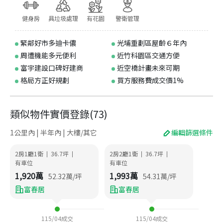
健身房
具垃圾處理
有花園
警衛管理
緊鄰好市多迪卡儂
光埔重劃區屋齡６年內
周遭機能多元便利
近竹科園區交通方便
富宇建設口碑好建商
近空橋計畫未來可期
格局方正好規劃
買方服務費成交價1%
類似物件實價登錄
(
73
)
1公里內 | 半年內 | 大樓/其它
編輯篩選條件
2房1廳1衛
36.7
坪
2房2廳1衛
36.7
坪
|
|
|
|
有車位
有車位
1,920
萬
1,993
萬
52.32
萬/坪
54.31
萬/坪
富春居
富春居
115/04
成交
115/04
成交