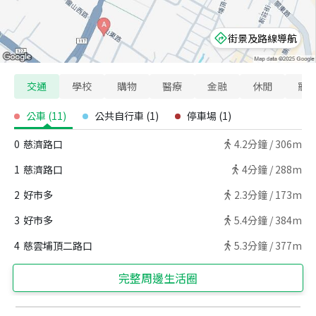
街景及路線導航
交通
學校
購物
醫療
金融
休閒
寵
公車
(
11
)
公共自行車
(
1
)
停車場
(
1
)
0
慈濟路口
4.2
分鐘 /
306m
1
慈濟路口
4
分鐘 /
288m
2
好市多
2.3
分鐘 /
173m
3
好市多
5.4
分鐘 /
384m
4
慈雲埔頂二路口
5.3
分鐘 /
377m
完整周邊生活圈