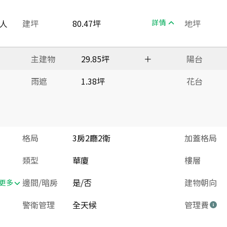
人
建坪
80.47坪
詳情
地坪
主建物
29.85坪
＋
陽台
雨遮
1.38坪
花台
格局
3房2廳2衛
加蓋格局
類型
華廈
樓層
邊間/暗房
是/否
建物朝向
更多
警衛管理
全天候
管理費