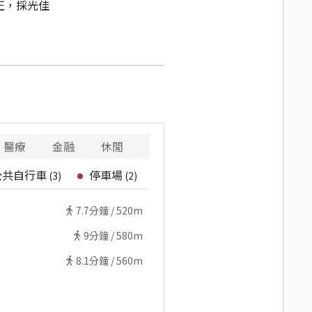
正，採光佳
醫療
金融
休閒
寵物
警消
重要設施
公共自行車
停車場
(
3
)
(
2
)
7.7
分鐘 /
520m
9
分鐘 /
580m
8.1
分鐘 /
560m