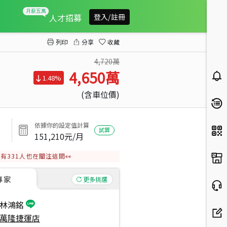
力霸南京２期＋三車位
人才招募
登入/註冊
列印
分享
收藏
4,720萬
4,650
萬
1.48%
(含車位價)
依據你的設定值計算
試算
151,210
元/月
有
331
人也在關注這間👀
專家
更多挑選
林鴻銘
萬隆捷運店