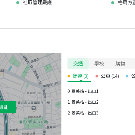
社區管理嚴謹
格局方
交通
學校
購物
捷運
公車
(
3
)
(
14
)
0
景美站 - 出口1
1
景美站 - 出口2
機能
2
景美站 - 出口3