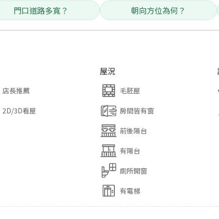
門口道路多寬？
朝向方位為何？
屋況
店長推薦
毛胚屋
2D/3D看屋
房間皆有窗
前後陽台
有陽台
廁所開窗
有電梯