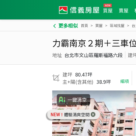
買屋
賣屋
更多相似
首頁
買屋
區域找屋
台
力霸南京２期＋三車
地址
台北市文山區羅斯福路六段
建
建坪
80.47坪
主+陽(含其他)
38.9坪
細項
一鍵清空
NEW！
體驗清爽空間