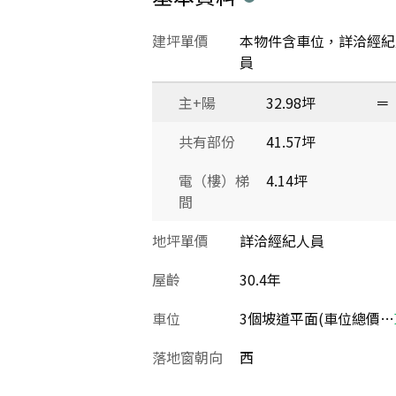
建坪單價
本物件含車位，詳洽經紀
員
主+陽
32.98坪
＝
共有部份
41.57坪
電（樓）梯
4.14坪
間
地坪單價
詳洽經紀人員
屋齡
30.4年
車位
3個坡道平面(車位總價：750萬)
落地窗朝向
西