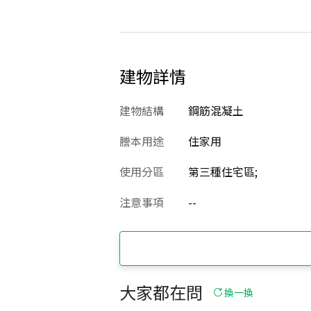
建物詳情
建物結構
鋼筋混凝土
謄本用途
住家用
使用分區
第三種住宅區;
注意事項
--
大家都在問
換一換