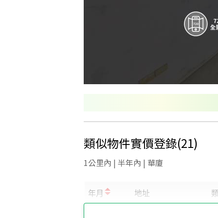
類似物件實價登錄
(
21
)
1公里內 | 半年內 | 華廈