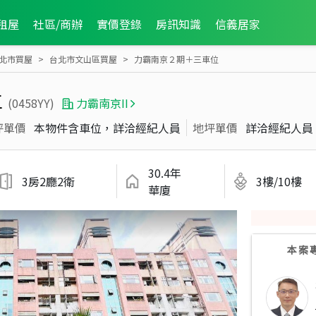
租屋
社區/商辦
實價登錄
房訊知識
信義居家
北市買屋
台北市文山區買屋
力霸南京２期＋三車位
位
(0458YY)
力霸南京II
坪單價
本物件含車位，詳洽經紀人員
地坪單價
詳洽經紀人員
30.4年
3房2廳2衛
3樓/10樓
華廈
本案