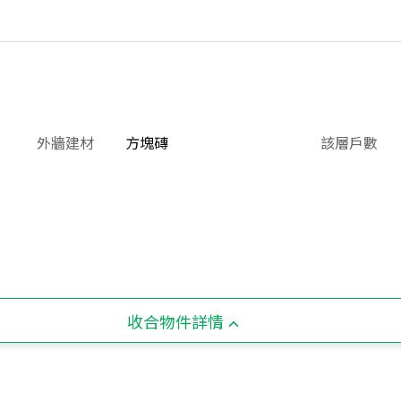
外牆建材
方塊磚
該層戶數
收合物件詳情