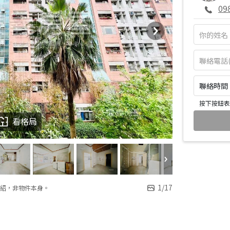
09
聯絡時間：皆
按下按鈕表
看格局
1
/
17
紹，非物件本身。