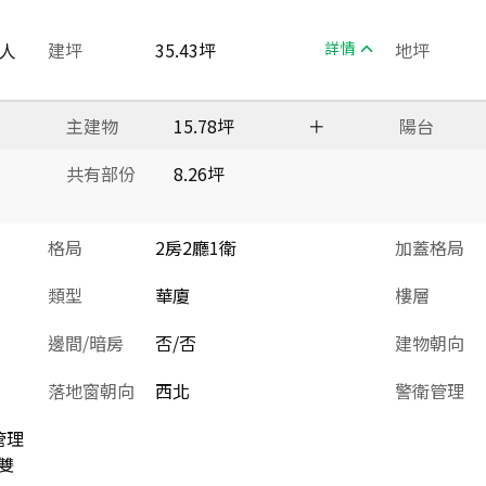
人
建坪
35.43坪
詳情
地坪
主建物
15.78坪
＋
陽台
共有部份
8.26坪
格局
2房2廳1衛
加蓋格局
類型
華廈
樓層
邊間/暗房
否/否
建物朝向
落地窗朝向
西北
警衛管理
管理
雙