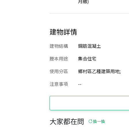
月繳)
建物詳情
建物結構
鋼筋混凝土
謄本用途
集合住宅
使用分區
鄉村區乙種建築用地;
注意事項
--
大家都在問
換一換