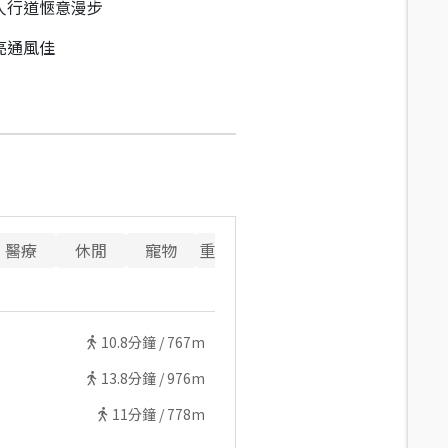
人行道愜意漫步
亮通風佳
醫療
休閒
寵物
重要設施
10.8
分鐘 /
767m
13.8
分鐘 /
976m
11
分鐘 /
778m