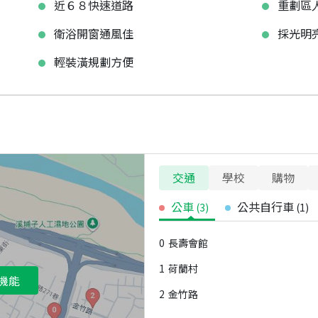
近６８快速道路
重劃區
衛浴開窗通風佳
採光明
輕裝潢規劃方便
交通
學校
購物
公車
公共自行車
(
3
)
(
1
)
0
長壽會館
1
荷蘭村
機能
2
金竹路