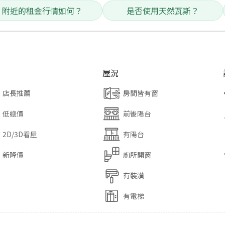
附近的租金行情如何？
是否使用天然瓦斯？
屋況
店長推薦
房間皆有窗
低總價
前後陽台
2D/3D看屋
有陽台
新降價
廁所開窗
有裝潢
有電梯