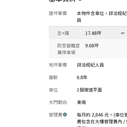
建坪單價
本物件含車位，詳洽經紀
員
主+陽
17.48坪
＝
防空避難室
9.68坪
兼停車場
地坪單價
詳洽經紀人員
屋齡
6.8年
車位
1個坡道平面
大門朝向
東南
管理費
每月約 2,846 元。(車位
費包含在大樓管理費內 / 