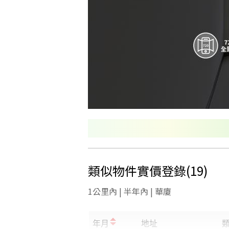
類似物件實價登錄
(
19
)
1公里內 | 半年內 | 華廈