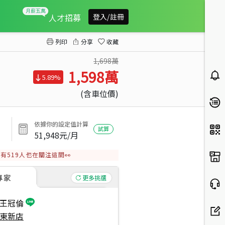
昕天地首購兩房平面車位
人才招募
登入/註冊
列印
分享
收藏
1,698萬
1,598
萬
5.89%
(含車位價)
依據你的設定值計算
試算
51,948
元/月
有
519
人也在關注這間👀
專家
更多挑選
王冠倫
東新店