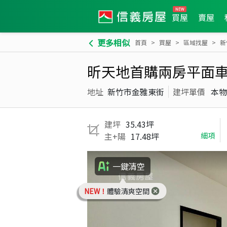
買屋
賣屋
更多相似
首頁
買屋
區域找屋
新
昕天地首購兩房平面
地址
新竹市金雅東街
建坪單價
本物
建坪
35.43坪
主+陽
17.48坪
細項
一鍵清空
NEW！
體驗清爽空間