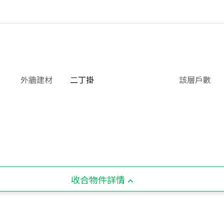
外牆建材
二丁掛
該層戶數
收合物件詳情