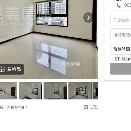
09
聯絡時間：皆
按下按鈕表
看格局
1
/
21
紹，非物件本身。