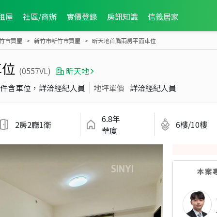
租屋
社區/商辦
實價登錄
房訊知識
信義居家
竹市買屋
新竹市新竹市買屋
昕天地首購兩房平面車位
車位
(0557VL)
昕天地
件含車位，詳洽經紀人員
地坪單價
詳洽經紀人員
6.8年
2房2廳1衛
6樓/10樓
華廈
本案