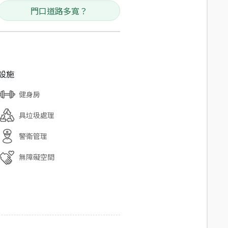
門口道路多寬？
設施
健身房
具垃圾處理
警衛管理
無障礙空間