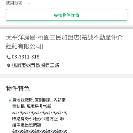
使用分區
--
完整物件詳情
太平洋房屋
-
桃園三民加盟店(祐誠不動產仲介
經紀有限公司)
03-3311-318
桃園市觀音區國建三路
物件特色
買地送廠房..買到賺到..內部鋼
骨結構..現場房非常新
&#x9;&#x9;&#x9;&#x9;&#x9;
臨路有8米..地形保證方正..聯
結車進出沒問題
&#x9;&#x9;&#x9;&#x9;&#x9;