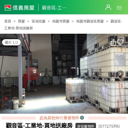
觀音區-工業地-買地送廠房
觀音區-工業地-買地送廠房
首頁
買屋
區域找屋
桃園市買屋
桃園市觀音區買屋
觀音區-
工業地-買地送廠房
圖片 1/2
此為其他仲介業者物件
觀音區-工業地-買地送廠房
(077275PA)
非信義物件