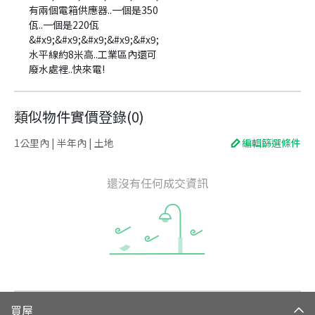
有兩個電箱供應器..一個是350
佤..一個是220佤
&#x9;&#x9;&#x9;&#x9;&#x9;
水平線約8米高..工業區內還可
廢水處裡..快來電!
類似物件實價登錄
(
0
)
1公里內 | 半年內 | 土地
編輯篩選條件
還沒有任何成交資訊
買屋