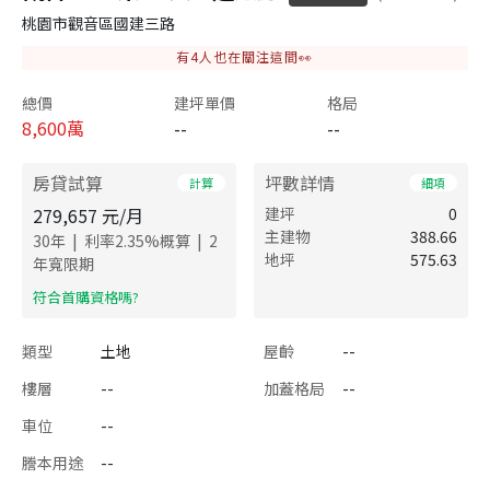
桃園市觀音區國建三路
有
4
人也在關注這間👀
總價
建坪單價
格局
8,600
萬
--
--
房貸試算
坪數詳情
計算
細項
279,657
元/月
建坪
0
主建物
388.66
|
|
30
年
利率
2.35
%概算
2
地坪
575.63
年寬限期
​符合首購資格嗎?
類型
土地
屋齡
--
樓層
--
加蓋格局
--
車位
--
謄本用途
--