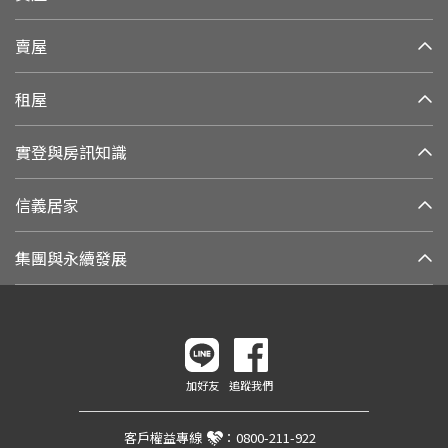
賣屋
租屋
實登與房訊知識
信義居家
集團與永續發展
加好友
追蹤我們
客戶權益專線
：
0800-211-922