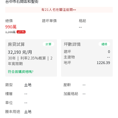
台中市石岡區和聖街
有
21
人也在關注這間👀
總價
建坪單價
格局
990
萬
--
1,200萬
17.5%
房貸試算
坪數詳情
計算
細項
32,193
元/月
建坪
0
主建物
--
|
|
30
年
利率
2.35
%概算
2
地坪
1226.39
年寬限期
​符合首購資格嗎?
類型
土地
屋齡
--
樓層
--
加蓋格局
--
車位
--
謄本用途
土地