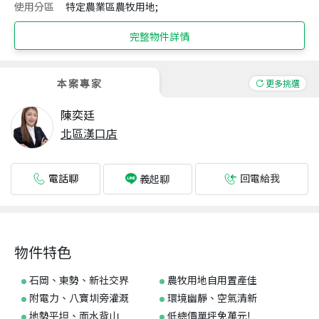
使用分區
特定農業區農牧用地;
完整物件詳情
本案專家
更多挑選
陳奕廷
北區漢口店
電話聊
回電給我
義起聊
物件特色
石岡、東勢、新社交界
農牧用地自用置產佳
附電力、八寶圳旁灌溉
環境幽靜、空氣清新
地勢平坦、面水背山
低總價單坪免萬元!