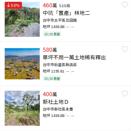
460
萬
9.8
%
510
萬
中坑「置產」林地二
台中市太平區北田路
地坪
1436.88
--
--
2D/3D看屋
580
萬
單坪不用一萬土地稀有釋出
台中市后里區新店莊
地坪
1195.61
--
--
2D/3D看屋
400
萬
新社土地Ｄ
台中市新社區永豐
地坪
1436.88
--
--