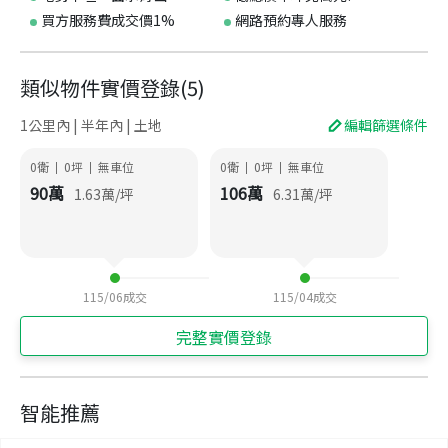
買方服務費成交價1%
網路預約專人服務
類似物件實價登錄
(
5
)
1公里內 | 半年內 | 土地
編輯篩選條件
0衛
0
坪
無車位
0衛
0
坪
無車位
|
|
|
|
90
萬
106
萬
1.63
萬/坪
6.31
萬/坪
115/06
成交
115/04
成交
完整實價登錄
智能推薦