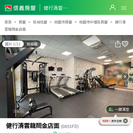
健行清雲龍岡金店面
健行清雲龍岡金店面
首頁
買屋
區域找屋
桃園市買屋
桃園市中壢區買屋
健行清
雲龍岡金店面
圖片 1/11
格局圖
一鍵清空
NEW！
清爽空間
健行清雲龍岡金店面
(0855FD)