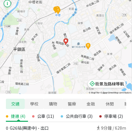
街景及路線導航
交通
學校
購物
醫療
金融
休閒
寵
捷運
(
4
)
公車
(
11
)
公共自行車
(
3
)
停車場
(
2
)
0
G26站(興建中) - 出口
9
分鐘 /
628m