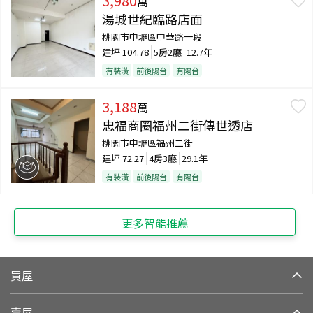
3,980
萬
湯城世紀臨路店面
桃園市中壢區中華路一段
建坪
104.78
5房2廳
12.7年
有裝潢
前後陽台
有陽台
3,188
萬
忠福商圈福州二街傳世透店
桃園市中壢區福州二街
建坪
72.27
4房3廳
29.1年
有裝潢
前後陽台
有陽台
更多智能推薦
買屋
賣屋