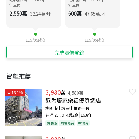
無車位
無車位
2,550
萬
600
萬
32.24
萬/坪
47.65
萬/坪
115/05
成交
115/05
成交
完整實價登錄
智能推薦
3,980
萬
13.1
%
4,580
萬
近內壢家樂福優質透店
桃園市中壢區中華路一段
建坪
75.79
4房2廳
16.8年
有裝潢
前後陽台
有陽台