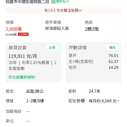
桃園市中壢區龍岡路二段
傳世紀
有
16
人也在關注這間👀
總價
建坪單價
格局
3,688
萬
詳洽經紀人員
2廳2衛
4,288萬
13.99%
房貸試算
坪數詳情
計算
細項
119,911
元/月
建坪
76.01
主+陽(含其他)
61.37
|
|
30
年
利率
2.35
%概算
2
地坪
14.29
年寬限期
​符合首購資格嗎?
類型
店面/辦公
屋齡
24.7年
樓層
1-2樓/8樓
管理費
每月約 4,560 元。
加蓋格局
--
車位
--