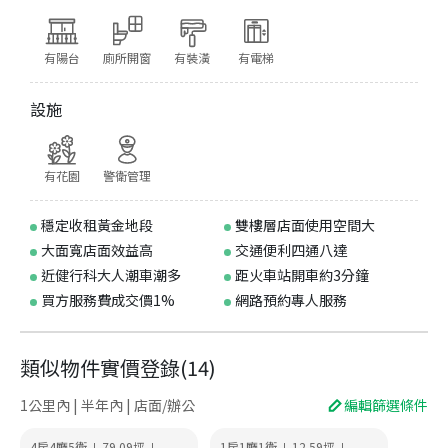
有陽台
廁所開窗
有裝潢
有電梯
設施
有花園
警衛管理
穩定收租黃金地段
雙樓層店面使用空間大
大面寬店面效益高
交通便利四通八達
近健行科大人潮車潮多
距火車站開車約3分鐘
買方服務費成交價1%
網路預約專人服務
類似物件實價登錄
(
14
)
1公里內 | 半年內 | 店面/辦公
編輯篩選條件
4房4廳5衛
79.09
坪
1房1廳1衛
12.59
坪
|
|
|
|