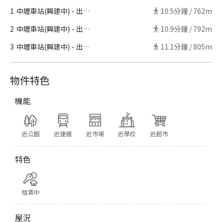
1
中壢車站(興建中) - 出口C
10.5
分鐘 /
762m
2
中壢車站(興建中) - 出口B
10.9
分鐘 /
792m
3
中壢車站(興建中) - 出口A
11.1
分鐘 /
805m
物件特色
機能
近公園
近捷運
近市場
近學校
近超市
特色
租賃中
屋況