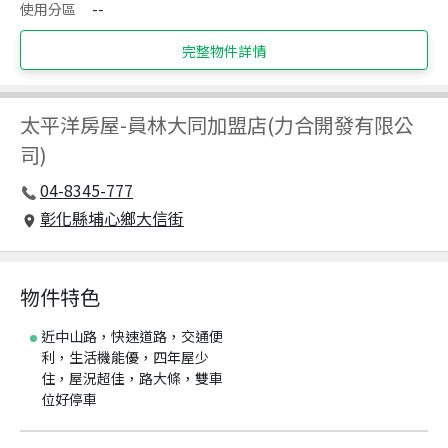
使用分區
--
完整物件詳情
太平洋房屋
-
員林大同加盟店(力合開發有限公
司)
04-8345-777
彰化縣埔心鄉大信街
物件特色
近中山路，快速道路，交通便
利，生活機能優，四年屋少
住，屋況超佳，路大條，雙車
位好停車