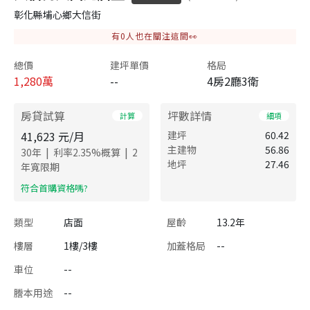
彰化縣埔心鄉大信街
有
0
人也在關注這間👀
總價
建坪單價
格局
1,280
萬
--
4房2廳3衛
房貸試算
坪數詳情
計算
細項
41,623
元/月
建坪
60.42
主建物
56.86
|
|
30
年
利率
2.35
%概算
2
地坪
27.46
年寬限期
​符合首購資格嗎?
類型
店面
屋齡
13.2年
樓層
1樓/3樓
加蓋格局
--
車位
--
謄本用途
--