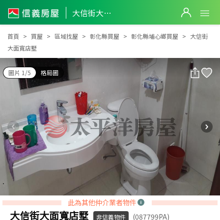
大信街大面寬店墅
大信街大面寬店墅
首頁
買屋
區域找屋
彰化縣買屋
彰化縣埔心鄉買屋
大信街
大面寬店墅
圖片 1/5
格局圖
此為其他仲介業者物件
大信街大面寬店墅
(087799PA)
非信義物件