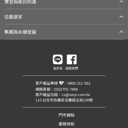
實登與房訊知識
信義居家
集團與永續發展
加好友
追蹤我們
客戶權益專線
：
0800-211-922
網路客服：
(02)2755-7666
客戶權益信箱：
cs@sinyi.com.tw
110 台北市信義區信義路五段100號
門市據點
服務條款