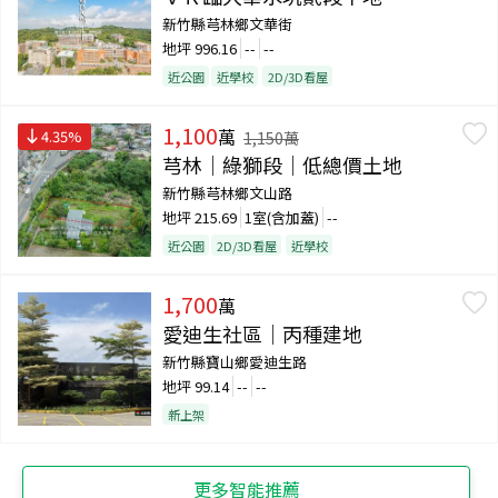
新竹縣芎林鄉文華街
地坪
996.16
--
--
近公園
近學校
2D/3D看屋
1,100
萬
4.35
%
1,150
萬
芎林｜綠獅段｜低總價土地
新竹縣芎林鄉文山路
地坪
215.69
1室(含加蓋)
--
近公園
2D/3D看屋
近學校
1,700
萬
愛迪生社區｜丙種建地
新竹縣寶山鄉愛迪生路
地坪
99.14
--
--
新上架
更多智能推薦