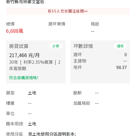
新竹縣芎林鄉文富街
有
55
人也在關注這間👀
總價
建坪單價
格局
6,688
萬
--
房貸試算
坪數詳情
計算
細項
217,466
元/月
建坪
0
主建物
--
|
|
30
年
利率
2.35
%概算
2
地坪
98.37
年寬限期
​符合首購資格嗎?
類型
土地
屋齡
--
樓層
--
加蓋格局
--
車位
--
謄本用途
土地
使用分區
見土地使用分區證明影本;