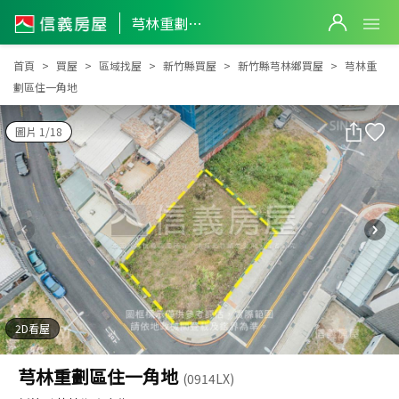
芎林重劃區住一角地
芎林重劃區住一角地
首頁
買屋
區域找屋
新竹縣買屋
新竹縣芎林鄉買屋
芎林重
劃區住一角地
圖片 1/18
2D看屋
芎林重劃區住一角地
(0914LX)