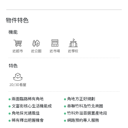
物件特色
機能
近超市
近公園
近市場
近學校
特色
2D/3D看屋
兩面臨路稀有角地
角地方正好規劃
文富街核心生活機能成
串聯竹科及竹北商圈
角地採光通風佳
竹科外溢首選置產地段
稀有釋出把握機會
網路預約專人服務