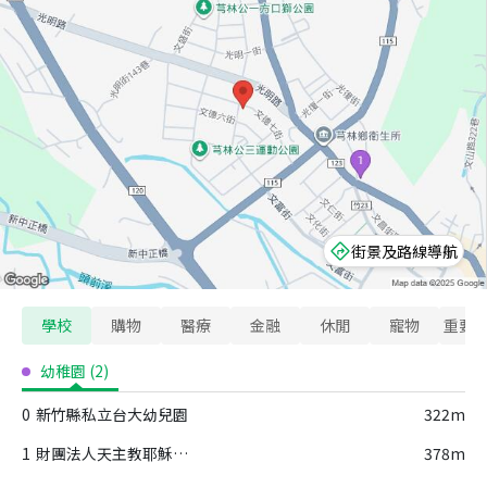
街景及路線導航
學校
購物
醫療
金融
休閒
寵物
重要
幼稚園
(
2
)
0
新竹縣私立台大幼兒園
322m
1
財團法人天主教耶穌肋傷女修會附設新竹縣私立孝愛幼兒園
378m