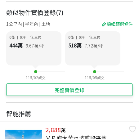
類似物件實價登錄
(
7
)
1公里內 | 半年內 | 土地
編輯篩選條件
0衛
0
坪
無車位
0衛
0
坪
無車位
|
|
|
|
444
萬
518
萬
9.67
萬/坪
7.72
萬/坪
115/02
成交
115/05
成交
完整實價登錄
智能推薦
2,888
萬
ＶＲ臨大華水坑貳段平地