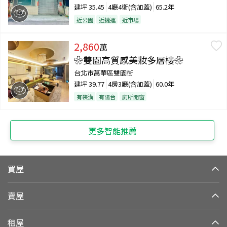
建坪
35.45
4廳4衛(含加蓋)
65.2年
近公園
近捷運
近市場
2,860
萬
❀雙園高質感美妝多層樓❀
台北市萬華區雙園街
建坪
39.77
4房3廳(含加蓋)
60.0年
有裝潢
有陽台
廁所開窗
更多智能推薦
買屋
賣屋
租屋