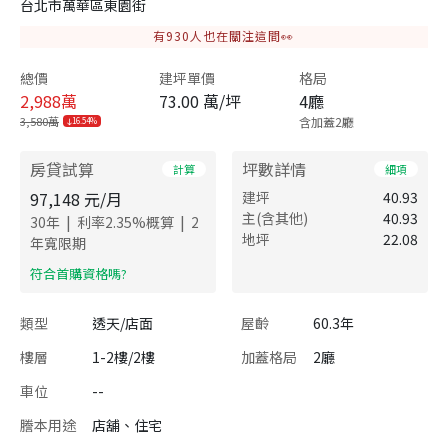
台北市萬華區東園街
有
930
人也在關注這間👀
總價
建坪單價
格局
2,988
萬
73.00 萬/坪
4廳
3,580萬
含加蓋2廳
16.54%
房貸試算
坪數詳情
計算
細項
97,148
元/月
建坪
40.93
主(含其他)
40.93
|
|
30
年
利率
2.35
%概算
2
地坪
22.08
年寬限期
​符合首購資格嗎?
類型
透天/店面
屋齡
60.3年
樓層
1-2樓/2樓
加蓋格局
2廳
車位
--
謄本用途
店舖、住宅