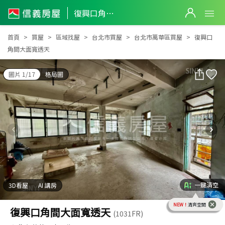
復興口角間大面寬透天
復興口角間大面寬透天
首頁
買屋
區域找屋
台北市買屋
台北市萬華區買屋
復興口
角間大面寬透天
圖片 1/17
格局圖
一鍵清空
3D看屋
AI 講房
NEW！
清爽空間
復興口角間大面寬透天
(1031FR)