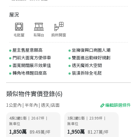
屋況
毛胚屋
有陽台
廁所開窗
屋主售屋意願高
坐擁復興口商圈人潮
門前大面寬方便停車
雙面進出動線好規劃
面寬開闊展示效果佳
透天魔術大空間
轉角地標醒目度高
裝潢拆除全毛胚
類似物件實價登錄
(
6
)
1公里內 | 半年內 | 透天/店面
編輯篩選條件
4房2廳1衛
20.67
坪
3房2廳1衛
23.99
坪
|
|
|
|
無車位
無車位
1,850
萬
1,950
萬
89.49
萬/坪
81.27
萬/坪