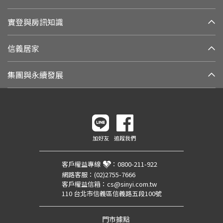
實登與房訊知識
信義居家
集團與永續發展
加好友
追蹤我們
客戶權益專線
：
0800-211-922
網路客服：
(02)2755-7666
客戶權益信箱：
cs@sinyi.com.tw
110 台北市信義區信義路五段100號
門市據點