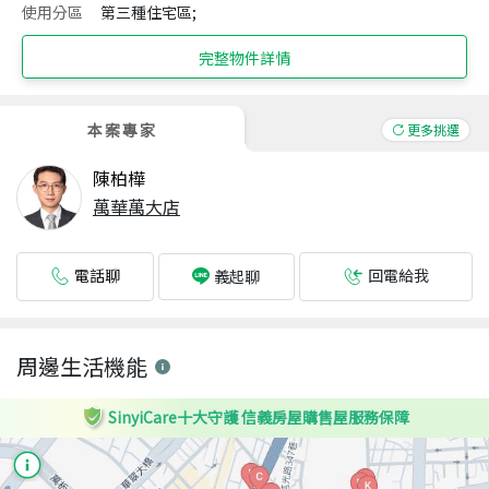
使用分區
第三種住宅區;
完整物件詳情
本案專家
更多挑選
陳柏樺
萬華萬大店
電話聊
回電給我
義起聊
周邊生活機能
SinyiCare十大守護 信義房屋購售屋服務保障