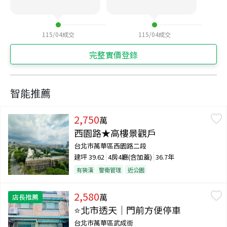
115/04
成交
115/04
成交
完整實價登錄
智能推薦
2,750
萬
西園路★高樓景觀戶
台北市萬華區西園路二段
建坪
39.62
4房4廳(含加蓋)
36.7年
有裝潢
警衛管理
近公園
2,580
萬
店長推薦
⭐北市透天｜門前方便停車
台北市萬華區武成街