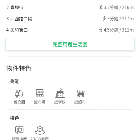
2
寶興街
3.2
分鐘 /
216m
3
西園路二段
3
分鐘 /
217m
4
民和街口
4.5
分鐘 /
311m
完整周邊生活圈
物件特色
機能
近公園
近市場
近學校
近超市
特色
店長推薦
2D/3D看屋