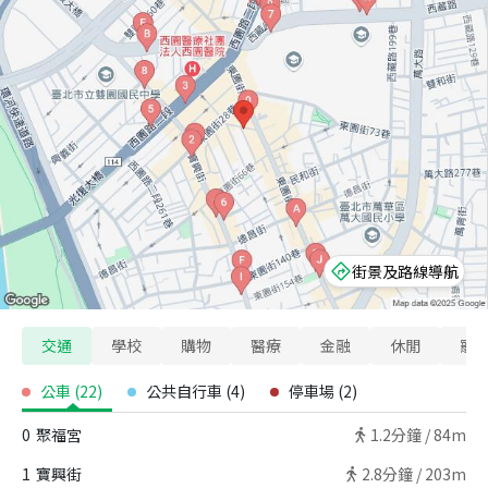
街景及路線導航
交通
學校
購物
醫療
金融
休閒
寵
公車
(
22
)
公共自行車
(
4
)
停車場
(
2
)
0
聚福宮
1.2
分鐘 /
84m
1
寶興街
2.8
分鐘 /
203m