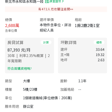
新北市永和區永和路一段
漢皇盛世
有
472
人也在關注這間👀
總價
建坪單價
格局
2,688
萬
本物件含車位，詳洽
1房2廳2衛1室
經紀人員
含車位價
房貸試算
坪數詳情
計算
細項
87,393
元/月
建坪
33.64
主+陽
19.32
|
|
30
年
利率
2.35
%概算
2
地坪
2.63
年寬限期
​符合首購資格嗎?
類型
大樓
屋齡
1.1年
樓層
5樓/23樓
加蓋格局
--
車位
1個坡道機械(車位總價：200萬)
謄本用途
辦公室