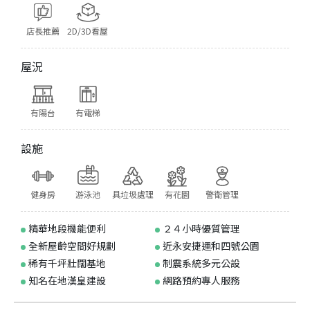
店長推薦
2D/3D看屋
屋況
有陽台
有電梯
設施
健身房
游泳池
具垃圾處理
有花園
警衛管理
精華地段機能便利
２４小時優質管理
全新屋齡空間好規劃
近永安捷運和四號公園
稀有千坪壯闊基地
制震系統多元公設
知名在地漢皇建設
網路預約專人服務