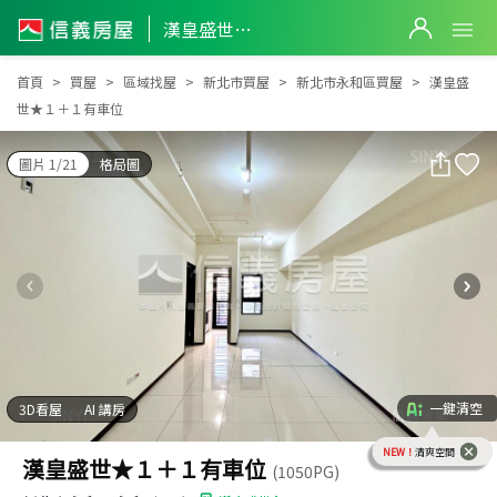
漢皇盛世★１＋１有車位
漢皇盛世★１＋１有車位
首頁
買屋
區域找屋
新北市買屋
新北市永和區買屋
漢皇盛
世★１＋１有車位
圖片 1/21
格局圖
一鍵清空
3D看屋
AI 講房
NEW！
清爽空間
漢皇盛世★１＋１有車位
(1050PG)