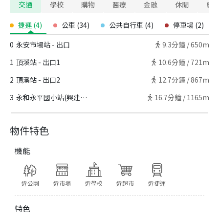
交通
學校
購物
醫療
金融
休閒
寵
捷運
(
4
)
公車
(
34
)
公共自行車
(
4
)
停車場
(
2
)
0
永安市場站 - 出口
9.3
分鐘 /
650m
1
頂溪站 - 出口1
10.6
分鐘 /
721m
2
頂溪站 - 出口2
12.7
分鐘 /
867m
3
永和永平國小站(興建中) - 出口
16.7
分鐘 /
1165m
物件特色
機能
近公園
近市場
近學校
近超市
近捷運
特色