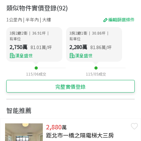
類似物件實價登錄
(
92
)
1公里內 | 半年內 | 大樓
編輯篩選條件
3房2廳2衛
36.91
坪
3房2廳1衛
30.86
坪
|
|
|
|
有車位
有車位
2,750
萬
2,280
萬
81.01
萬/坪
81.86
萬/坪
漢皇盛世
漢皇盛世
115/06
成交
115/05
成交
完整實價登錄
智能推薦
2,880
萬
距北市一橋之隔電梯大三房