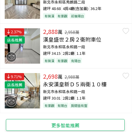
新北市永和區秀朗路二段
建坪
48.68
4房4廳(含加蓋)
36.2年
有裝潢
有景觀
前後陽台
2,888
萬
2.37
%
2,958
萬
漢皇盛世２房２衛附車位
店長推薦
新北市永和區永和路一段
建坪
34.15
2房2廳
1.1年
有裝潢
有景觀
有陽台
2,698
萬
9.71
%
2,988
萬
永安漢皇新Ｄ５兩衛１０樓
店長推薦
新北市永和區永和路一段
建坪
30.01
2房2廳
1.1年
有景觀
有陽台
房間皆有窗
更多智能推薦