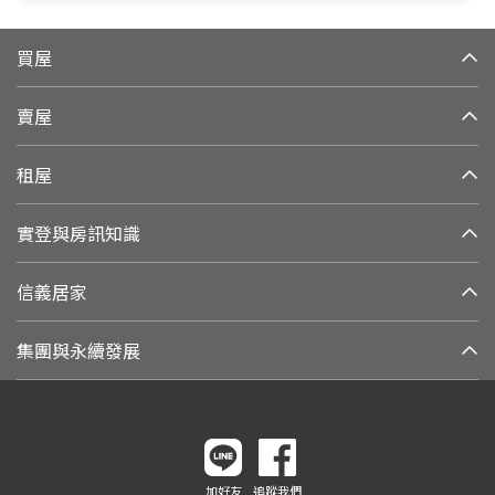
買屋
賣屋
租屋
實登與房訊知識
信義居家
集團與永續發展
加好友
追蹤我們