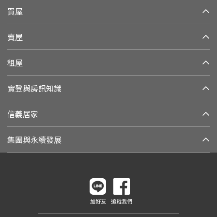
買屋
賣屋
租屋
實登與房訊知識
信義居家
集團與永續發展
加好友
追蹤我們