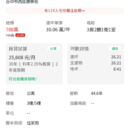
台中市西區康樂街
有
119
人也在關注這間👀
總價
建坪單價
格局
788
萬
30.06 萬/坪
3房2廳1衛1室
789萬
0.13%
房貸試算
坪數詳情
計算
細項
25,608
元/月
建坪
26.21
主建物
26.21
|
|
30
年
利率
2.35
%概算
2
地坪
8.41
年寬限期
​符合首購資格嗎?
類型
公寓
屋齡
44.6年
樓層
3樓/5樓
加蓋格局
--
車位
--
謄本用途
住家用