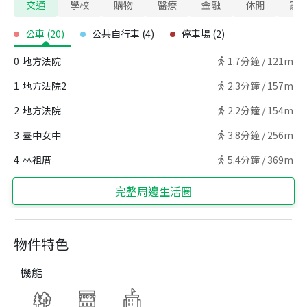
交通
學校
購物
醫療
金融
休閒
寵
公車
(
20
)
公共自行車
(
4
)
停車場
(
2
)
0
地方法院
1.7
分鐘 /
121m
1
地方法院2
2.3
分鐘 /
157m
2
地方法院
2.2
分鐘 /
154m
3
臺中女中
3.8
分鐘 /
256m
4
林祖厝
5.4
分鐘 /
369m
完整周邊生活圈
物件特色
機能