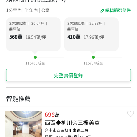
1公里內 | 半年內 | 公寓
編輯篩選條件
3房2廳2衛
30.64
坪
3房2廳1衛
22.83
坪
|
|
|
|
無車位
無車位
568
萬
410
萬
18.54
萬/坪
17.96
萬/坪
115/05
成交
115/04
成交
完整實價登錄
智能推薦
698
萬
西區◆柳川旁三樓美寓
台中市西區柳川東路二段
建坪
30.69
3房2廳
46.3年