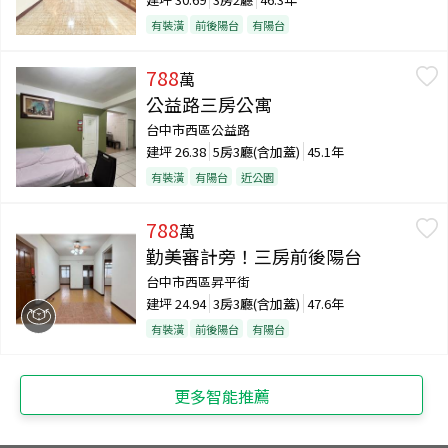
有裝潢
前後陽台
有陽台
788
萬
公益路三房公寓
台中市西區公益路
建坪
26.38
5房3廳(含加蓋)
45.1年
有裝潢
有陽台
近公園
788
萬
勤美審計旁！三房前後陽台
台中市西區昇平街
建坪
24.94
3房3廳(含加蓋)
47.6年
有裝潢
前後陽台
有陽台
更多智能推薦