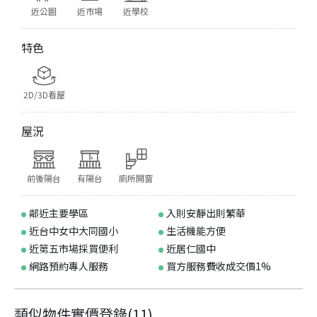
近公園
近市場
近學校
特色
2D/3D看屋
屋況
前後陽台
有陽台
廁所開窗
鄰近主要學區
入則安靜出則繁華
近台中女中大同國小
生活機能方便
近第五市場採買便利
近居仁國中
網路預約專人服務
買方服務費收成交價1%
類似物件實價登錄
(
11
)