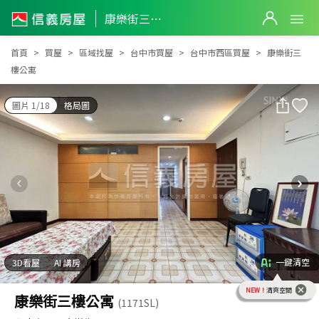
康樂街三樓公寓
康樂街三樓公寓
首頁
買屋
區域找屋
台中市買屋
台中市西區買屋
康樂街三
樓公寓
圖片 1/18
格局圖
一鍵清空
3D看屋
AI 講房
NEW！
清爽空間
康樂街三樓公寓
(1171SL)