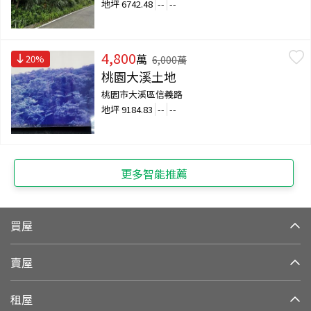
地坪
6742.48
--
--
4,800
萬
20
%
6,000
萬
桃園大溪土地
桃園市大溪區信義路
地坪
9184.83
--
--
更多智能推薦
買屋
賣屋
租屋