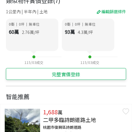
類似物件實價登錄
(
7
)
1公里內 | 半年內 | 土地
編輯篩選條件
0衛
0
坪
無車位
0衛
0
坪
無車位
|
|
|
|
60
萬
93
萬
2.76
萬/坪
4.3
萬/坪
115/03
成交
115/03
成交
完整實價登錄
智能推薦
1,688
萬
二甲多臨詩朗道路土地
桃園市復興區詩朗道路