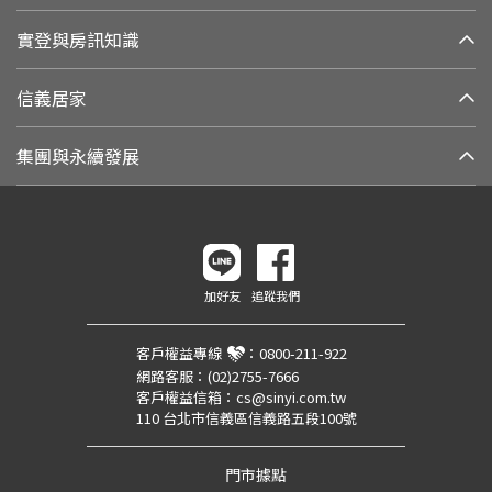
實登與房訊知識
信義居家
集團與永續發展
加好友
追蹤我們
客戶權益專線
：
0800-211-922
網路客服：
(02)2755-7666
客戶權益信箱：
cs@sinyi.com.tw
110 台北市信義區信義路五段100號
門市據點