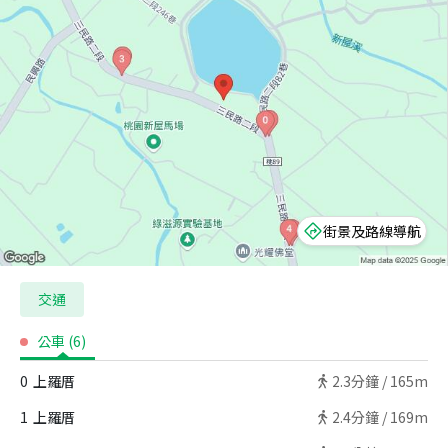
街景及路線導航
交通
公車
(
6
)
0
上羅厝
2.3
分鐘 /
165m
1
上羅厝
2.4
分鐘 /
169m