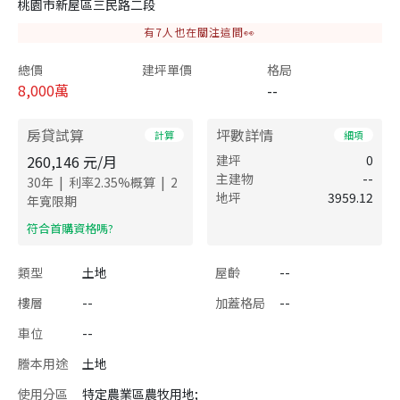
桃園市新屋區三民路二段
有
7
人也在關注這間👀
總價
建坪單價
格局
8,000
萬
--
房貸試算
坪數詳情
計算
細項
260,146
元/月
建坪
0
主建物
--
|
|
30
年
利率
2.35
%概算
2
地坪
3959.12
年寬限期
​符合首購資格嗎?
類型
土地
屋齡
--
樓層
--
加蓋格局
--
車位
--
謄本用途
土地
使用分區
特定農業區農牧用地;