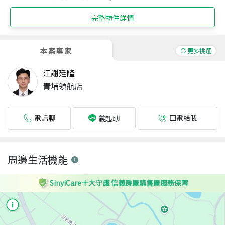
完整物件詳情
本案專家
更多挑選
江謝廷隆
青埔領航店
電話聊
回電給我
義起聊
周邊生活機能
SinyiCare十大守護 信義房屋購售屋服務保障