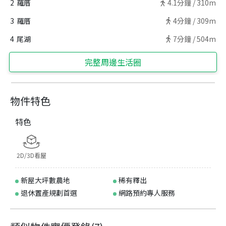
2
羅厝
4.1
分鐘 /
310m
3
羅厝
4
分鐘 /
309m
4
尾湖
7
分鐘 /
504m
完整周邊生活圈
物件特色
特色
2D/3D看屋
新屋大坪數農地
稀有釋出
退休置產規劃首選
網路預約專人服務