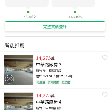
115/05
成交
115/04
成交
完整實價登錄
智能推薦
14,275
萬
中華路廠房３
新竹市中華路四段
建坪
372.01
1廳3衛
4.4年
毛胚屋
廁所開窗
近公園
14,275
萬
中華路廠房４
新竹市中華路四段