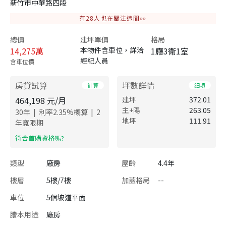
新竹市中華路四段
有
28
人也在關注這間👀
總價
建坪單價
格局
14,275
萬
本物件含車位，詳洽
1廳3衛1室
經紀人員
含車位價
房貸試算
坪數詳情
計算
細項
464,198
元/月
建坪
372.01
主+陽
263.05
|
|
30
年
利率
2.35
%概算
2
地坪
111.91
年寬限期
​符合首購資格嗎?
類型
廠房
屋齡
4.4年
樓層
5樓/7樓
加蓋格局
--
車位
5個坡道平面
謄本用途
廠房