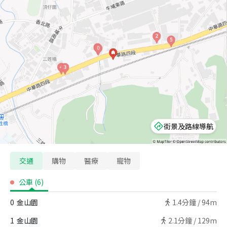
街景及路線導航
交通
購物
醫療
寵物
公車
(
6
)
0
金山園
1.4
分鐘 /
94m
1
金山園
2.1
分鐘 /
129m