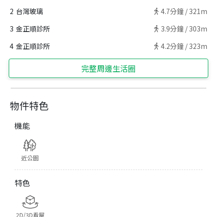
2
台灣玻璃
4.7
分鐘 /
321m
3
金正順診所
3.9
分鐘 /
303m
4
金正順診所
4.2
分鐘 /
323m
完整周邊生活圈
物件特色
機能
近公園
特色
2D/3D看屋