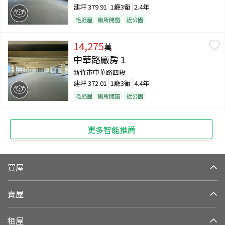
建坪
379.91
1廳3衛
2.4年
毛胚屋
廁所開窗
近公園
14,275
萬
中華路廠房１
新竹市中華路四段
建坪
372.01
1廳3衛
4.4年
毛胚屋
廁所開窗
近公園
更多智能推薦
買屋
賣屋
租屋