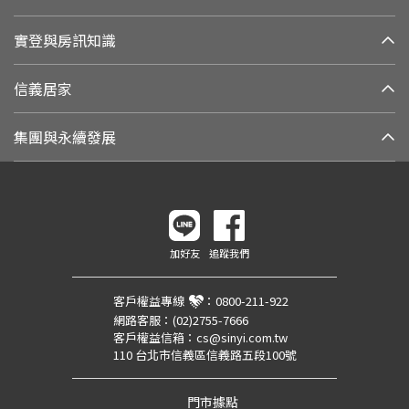
實登與房訊知識
信義居家
集團與永續發展
加好友
追蹤我們
客戶權益專線
：
0800-211-922
網路客服：
(02)2755-7666
客戶權益信箱：
cs@sinyi.com.tw
110 台北市信義區信義路五段100號
門市據點