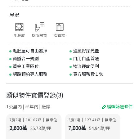
屋況
毛胚屋
廁所開窗
有電梯
毛胚屋可自由發揮
通風好採光佳
商辦合一規劃
自用自產首選
黃金工業區位
物流運輸便利
網路預約專人服務
買方服務費１％
類似物件實價登錄
(
3
)
1公里內 | 半年內 | 廠房
編輯篩選條件
7房2衛
101.07
坪
無車位
3房1衛
127.41
坪
無車位
|
|
|
|
2,600
萬
7,000
萬
25.73
萬/坪
54.94
萬/坪