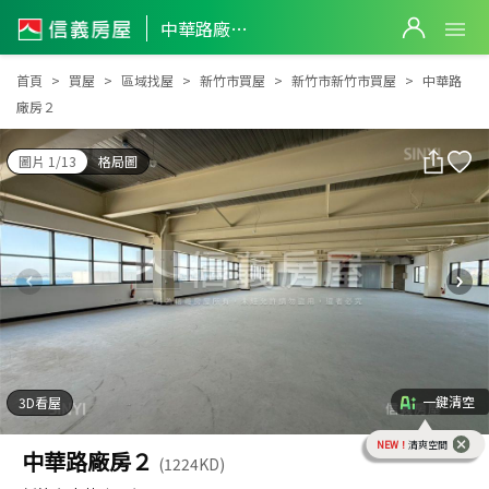
中華路廠房２
中華路廠房２
首頁
買屋
區域找屋
新竹市買屋
新竹市新竹市買屋
中華路
廠房２
圖片 1/13
格局圖
一鍵清空
3D看屋
NEW！
清爽空間
中華路廠房２
(1224KD)