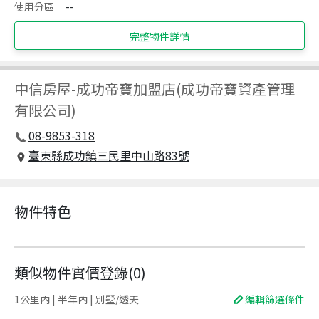
使用分區
--
完整物件詳情
中信房屋
-
成功帝寶加盟店(成功帝寶資產管理
有限公司)
08-9853-318
臺東縣成功鎮三民里中山路83號
物件特色
類似物件實價登錄
(
0
)
1公里內 | 半年內 | 別墅/透天
編輯篩選條件