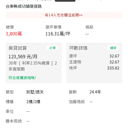
台東縣成功鎮隧道路
有
14
人也在關注這間👀
總價
建坪單價
格局
3,800
萬
116.31萬/坪
--
房貸試算
坪數詳情
計算
細項
123,569
元/月
建坪
32.67
主建物
32.67
|
|
30
年
利率
2.35
%概算
2
地坪
335.82
年寬限期
​符合首購資格嗎?
類型
別墅/透天
屋齡
24.4年
樓層
1樓/1樓
加蓋格局
--
車位
--
謄本用途
--