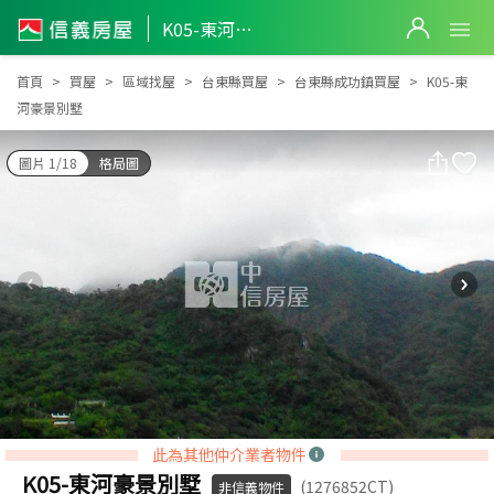
K05-東河豪景別墅
K05-東河豪景別墅
首頁
買屋
區域找屋
台東縣買屋
台東縣成功鎮買屋
K05-東
河豪景別墅
圖片 1/18
格局圖
此為其他仲介業者物件
K05-東河豪景別墅
(1276852CT)
非信義物件